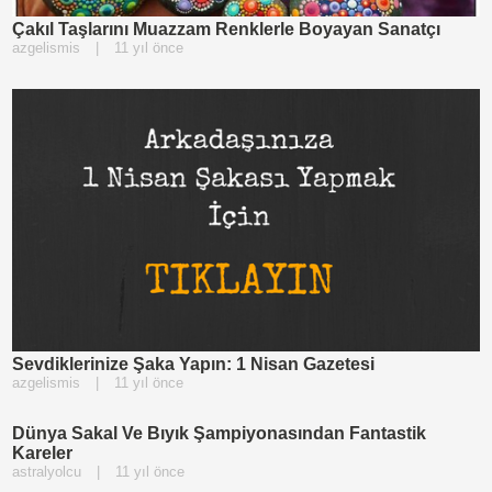
Çakıl Taşlarını Muazzam Renklerle Boyayan Sanatçı
azgelismis
|
11 yıl önce
Sevdiklerinize Şaka Yapın: 1 Nisan Gazetesi
azgelismis
|
11 yıl önce
Dünya Sakal Ve Bıyık Şampiyonasından Fantastik
Kareler
astralyolcu
|
11 yıl önce