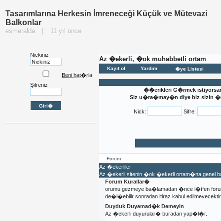
Tasarımlarına Herkesin İmreneceği Küçük ve Mütevazi
Balkonlar
esmeralda
|
11 yıl önce
Nickiniz
Az �ekerli, �ok muhabbetli ortam
Kayıt ol
Yardım
�ye Listesi
Beni hat�rla
Şifreniz
��erikleri G�rmek istiyorsa
Siz u�ra�may�n diye biz sizin �n�
Nick:
Sifre:
Forum
Az �ekerliler
Az �ekerli sitenin �ok �ekerli ortam�na genel
Forum Kurallar�
orumu gezmeye ba�lamadan �nce l�tfen foru
de�i�ebilir sonradan itiraz kabul edilmeyecektir
Duyduk Duyamad�k Demeyin
Az �ekerli duyurular� buradan yap�l�r.