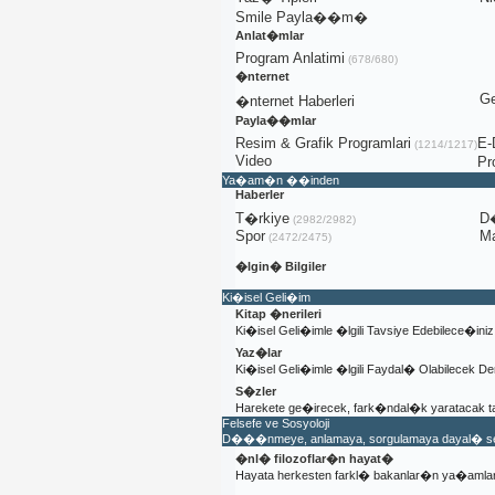
Smile Payla��m�
Anlat�mlar
Program Anlatimi
(678/680)
�nternet
Ge
�nternet Haberleri
Payla��mlar
Resim & Grafik Programlari
E-
(1214/1217)
Video
Pr
Ya�am�n ��inden
Haberler
T�rkiye
D
(2982/2982)
Spor
Ma
(2472/2475)
�lgin� Bilgiler
Ki�isel Geli�im
Kitap �nerileri
Ki�isel Geli�imle �lgili Tavsiye Edebilece�in
Yaz�lar
Ki�isel Geli�imle �lgili Faydal� Olabilecek D
S�zler
Harekete ge�irecek, fark�ndal�k yaratacak ta
Felsefe ve Sosyoloji
D���nmeye, anlamaya, sorgulamaya dayal� serb
�nl� filozoflar�n hayat�
Hayata herkesten farkl� bakanlar�n ya�am