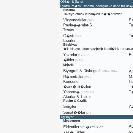
K�lt�r & Sanat
Tiyatro, m�zik, sinema, edebiyat ve daha fazlas�
Sinema
Tavsiye etmek istedi�iniz b�t�n filmler....
Vizyondakiler
Es
(3/3)
Payla��mlar-S
T
Tiyatro
G�steriler
T
Eserler
Edebiyat
�iir, hikaye, okunmas�n� istedi�iniz romanla
Yazarlar
Es
(172/173)
�iirler
(5/10)
M�zik
Biyografi & Diskografi
A
(1067/1067)
R�portajlar
M�
(2/2)
Konserler
Ha
�ark� S�zleri
T
Yabanc�
T
(822/822)
Akorlar & Tablar
Resim & Grafik
Sergiler
G�
Sanat��lar
(3/3)
Bilgisayar
Messenger
Av
Eklentiler ve �zellikleri
Yaz� Tipleri
Ni