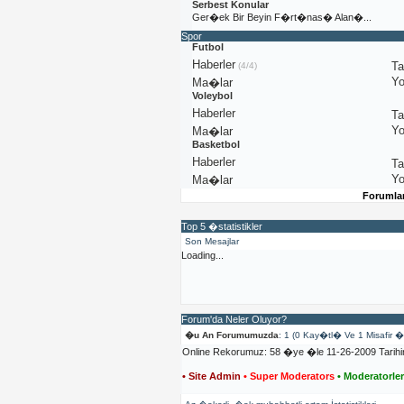
Serbest Konular
Ger�ek Bir Beyin F�rt�nas� Alan�...
Spor
Futbol
Haberler
T
(4/4)
Yo
Ma�lar
Voleybol
Haberler
T
Yo
Ma�lar
Basketbol
Haberler
T
Yo
Ma�lar
Forumla
Top 5 �statistikler
Son Mesajlar
Loading...
Forum'da Neler Oluyor?
�u An Forumumuzda
: 1 (0 Kay�tl� Ve 1 Misafir 
Online Rekorumuz: 58 �ye �le 11-26-2009 Tarih
• Site Admin
• Super Moderators
• Moderatorle