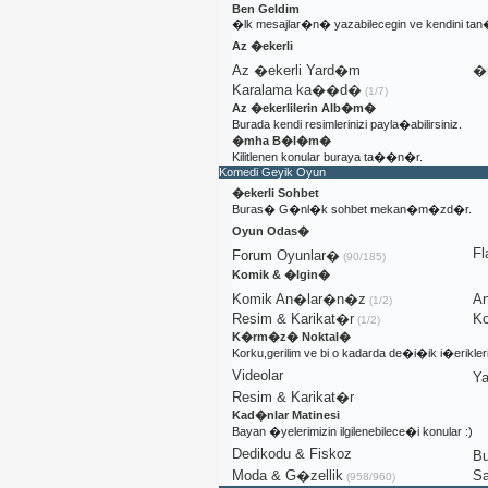
Ben Geldim
�lk mesajlar�n� yazabilecegin ve kendini t
Az �ekerli
Az �ekerli Yard�m
�n
Karalama ka��d�
(1/7)
Az �ekerlilerin Alb�m�
Burada kendi resimlerinizi payla�abilirsiniz.
�mha B�l�m�
Kilitlenen konular buraya ta��n�r.
Komedi Geyik Oyun
�ekerli Sohbet
Buras� G�nl�k sohbet mekan�m�zd�r.
Oyun Odas�
Fl
Forum Oyunlar�
(90/185)
Komik & �lgin�
Komik An�lar�n�z
A
(1/2)
Resim & Karikat�r
Ko
(1/2)
K�rm�z� Noktal�
Korku,gerilim ve bi o kadarda de�i�ik i�erik
Videolar
Ya
Resim & Karikat�r
Kad�nlar Matinesi
Bayan �yelerimizin ilgilenebilece�i konular :)
Dedikodu & Fiskoz
Bu
Moda & G�zellik
S
(958/960)