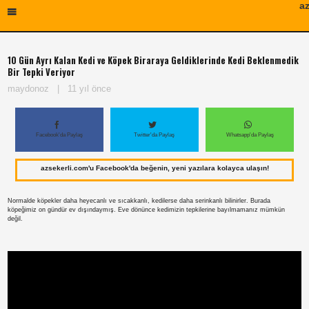
az
10 Gün Ayrı Kalan Kedi ve Köpek Biraraya Geldiklerinde Kedi Beklenmedik
Bir Tepki Veriyor
maydonoz
|
11 yıl önce
Facebook'da Paylaş
Twitter'da Paylaş
Whatsapp'da Paylaş
azsekerli.com'u Facebook'da beğenin, yeni yazılara kolayca ulaşın!
Normalde köpekler daha heyecanlı ve sıcakkanlı, kedilerse daha serinkanlı bilinirler. Burada
köpeğimiz on gündür ev dışındaymış. Eve dönünce kedimizin tepkilerine bayılmamanız mümkün
değil.
Paylaş
Paylaş