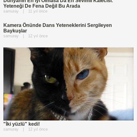
Dünyanın En İyi Olmasa Da En Sevimli Kalecisi.
Yeteneği De Fena Değil Bu Arada
samuray
|
11 yıl önce
Kamera Önünde Dans Yeteneklerini Sergileyen
Baykuşlar
samuray
|
12 yıl önce
"İki yüzlü" kedi!
samuray
|
12 yıl önce