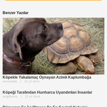
Benzer Yazılar
Köpekle Yakalamaç Oynayan Azimli Kaplumbağa
esmeralda
|
11 yıl önce
Köpeği Tarafından Hunharca Uyandırılan İnsanlar
azgelismis
|
11 yıl önce