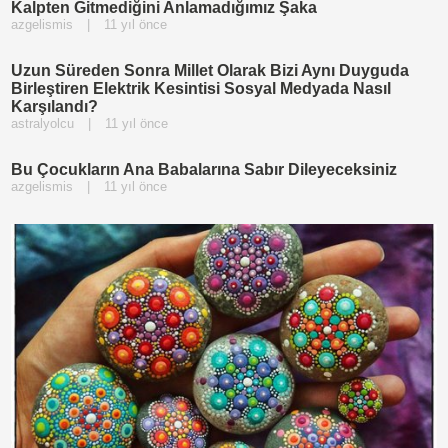
Kalpten Gitmediğini Anlamadığımız Şaka
azgelismis
|
11 yıl önce
Uzun Süreden Sonra Millet Olarak Bizi Aynı Duyguda
Birleştiren Elektrik Kesintisi Sosyal Medyada Nasıl
Karşılandı?
astralyolcu
|
11 yıl önce
Bu Çocukların Ana Babalarına Sabır Dileyeceksiniz
azgelismis
|
11 yıl önce