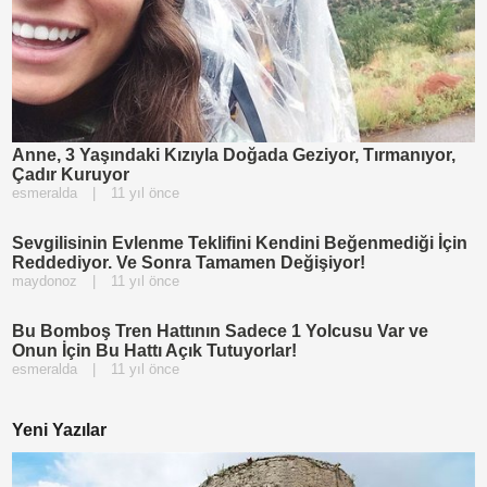
Anne, 3 Yaşındaki Kızıyla Doğada Geziyor, Tırmanıyor,
Çadır Kuruyor
esmeralda
|
11 yıl önce
Sevgilisinin Evlenme Teklifini Kendini Beğenmediği İçin
Reddediyor. Ve Sonra Tamamen Değişiyor!
maydonoz
|
11 yıl önce
Bu Bomboş Tren Hattının Sadece 1 Yolcusu Var ve
Onun İçin Bu Hattı Açık Tutuyorlar!
esmeralda
|
11 yıl önce
Yeni Yazılar