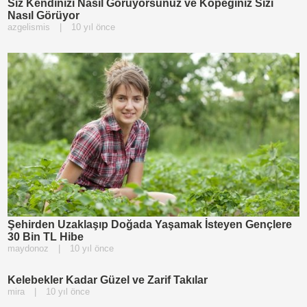
Siz Kendinizi Nasıl Görüyorsunuz ve Köpeğiniz Sizi
Nasıl Görüyor
azgelismis
|
10 yıl önce
Şehirden Uzaklaşıp Doğada Yaşamak İsteyen Gençlere
30 Bin TL Hibe
maydonoz
|
10 yıl önce
Kelebekler Kadar Güzel ve Zarif Takılar
mira
|
10 yıl önce