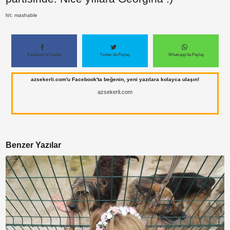
Paylaş
mashable
h/t:
Paylaş
Paylaş
Facebook'ta Paylaş
Twitter'da Paylaş
Whatsapp'da Paylaş
Paylaş
azsekerli.com'u Facebook'ta beğenin, yeni yazılara kolayca ulaşın!
azsekerli.com
Benzer Yazılar