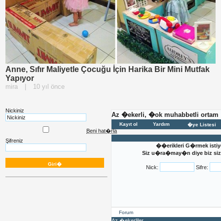
Anne, Sıfır Maliyetle Çocuğu İçin Harika Bir Mini Mutfak
Yapıyor
mira
|
10 yıl önce
Nickiniz
Az �ekerli, �ok muhabbetli ortam
Kayıt ol
Yardım
�ye Listesi
Beni hat�rla
Şifreniz
��erikleri G�rmek istiy
Siz u�ra�may�n diye biz sizi
Nick:
Sifre:
Forum
Az �ekerliler