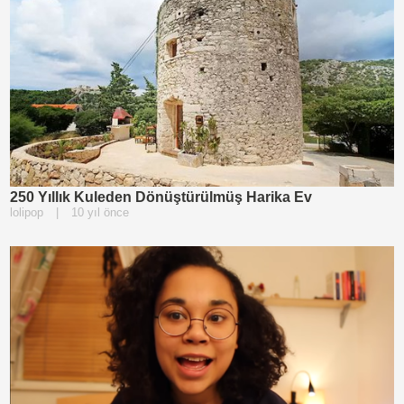
250 Yıllık Kuleden Dönüştürülmüş Harika Ev
lolipop
|
10 yıl önce