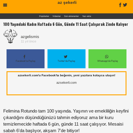
az şekerli
Popülerler
Videolar
Son eklenenler
Yazı ekle
100 Yaşındaki Kadın Haftada 6 Gün, Günde 11 Saat Çalışarak Zinde Kalıyor
azgelismis
11 yıl önce
Facebook'ta Paylaş
Twitter'da Paylaş
Whatsapp'da Paylaş
azsekerli.com'u Facebook'ta beğenin, yeni yazılara kolayca ulaşın!
azsekerli.com
Felimina Rotundo tam 100 yaşında. Yaşının ve emekliliğin keyfini
Paylaş
çıkardığını düşündüğünüzü tahmin ediyoruz ama bir kuru
temizlemecide haftada 6 gün, günde 11 saat çalışıyor. Mesaisi
sabah 6'da başlıyor, akşam 7'de bitiyor!
Paylaş