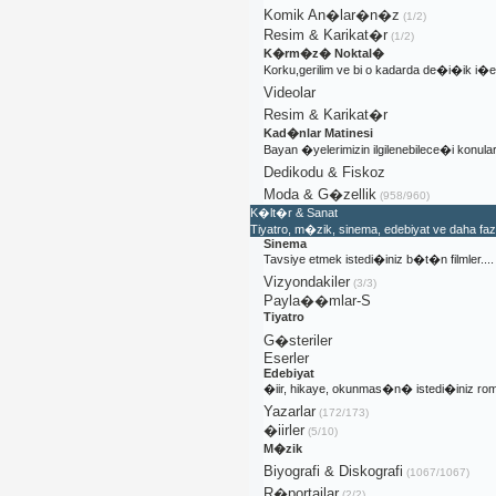
Komik An�lar�n�z
(1/2)
Resim & Karikat�r
(1/2)
K�rm�z� Noktal�
Korku,gerilim ve bi o kadarda de�i�ik i
Videolar
Resim & Karikat�r
Kad�nlar Matinesi
Bayan �yelerimizin ilgilenebilece�i konular
Dedikodu & Fiskoz
Moda & G�zellik
(958/960)
K�lt�r & Sanat
Tiyatro, m�zik, sinema, edebiyat ve daha fa
Sinema
Tavsiye etmek istedi�iniz b�t�n filmler....
Vizyondakiler
(3/3)
Payla��mlar-S
Tiyatro
G�steriler
Eserler
Edebiyat
�iir, hikaye, okunmas�n� istedi�iniz rom
Yazarlar
(172/173)
�iirler
(5/10)
M�zik
Biyografi & Diskografi
(1067/1067)
R�portajlar
(2/2)