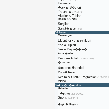
Konserler
�ark� S�zleri
Yabanc�
(822/822)
Akorlar & Tablar
Resim & Grafik
Sergiler
Sanat��lar
(3/3)
Bilgisayar
Messenger
Eklentiler ve �zellikleri
Yaz� Tipleri
Smile Payla��m�
Anlat�mlar
Program Anlatimi
(678/680)
�nternet
�nternet Haberleri
Payla��mlar
Resim & Grafik Programlari
(1214/121
Video
Ya�am�n ��inden
Haberler
T�rkiye
(2982/2982)
Spor
(2472/2475)
�lgin� Bilgiler