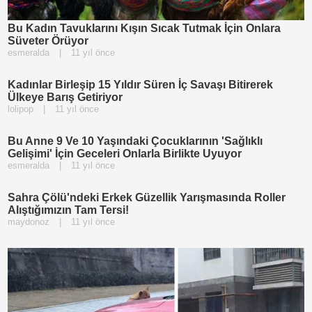
Bu Kadın Tavuklarını Kışın Sıcak Tutmak İçin Onlara
Süveter Örüyor
esmeralda
|
11 yıl önce
Kadınlar Birleşip 15 Yıldır Süren İç Savaşı Bitirerek
Ülkeye Barış Getiriyor
lolipop
|
11 yıl önce
Bu Anne 9 Ve 10 Yaşındaki Çocuklarının 'Sağlıklı
Gelişimi' İçin Geceleri Onlarla Birlikte Uyuyor
esmeralda
|
11 yıl önce
Sahra Çölü'ndeki Erkek Güzellik Yarışmasında Roller
Alıştığımızın Tam Tersi!
maydonoz
|
11 yıl önce