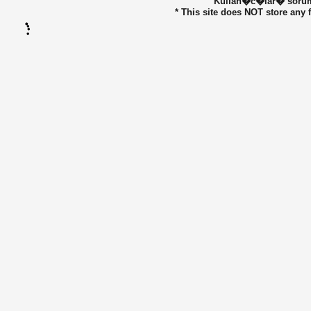
Kullan�c�lar� sorumlu
* This site does NOT store any f