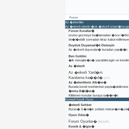
Forum
Az �ekerliler
Az �ekerli sitenin �ok �ekerli ortam�na 
Forum Kurallar�
orumu gezmeye ba�lamadan �nce l�tfen 
de�i�ebilir sonradan itiraz kabul edilmeyec
Duyduk Duyamad�k Demeyin
Az �ekerli duyurular� buradan yap�l�r.
Ben Geldim
�lk mesajlar�n� yazabilecegin ve kendi
Az �ekerli
Az �ekerli Yard�m
Karalama ka��d�
(1/7)
Az �ekerlilerin Alb�m�
Burada kendi resimlerinizi payla�abilirsiniz
�mha B�l�m�
Kilitlenen konular buraya ta��n�r.
Komedi Geyik Oyun
�ekerli Sohbet
Buras� G�nl�k sohbet mekan�m�zd�
Oyun Odas�
Forum Oyunlar�
(90/185)
Komik & �lgin�