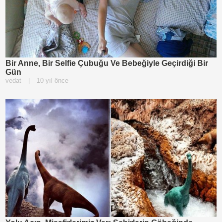
Bir Anne, Bir Selfie Çubuğu Ve Bebeğiyle Geçirdiği Bir
Gün
vedat
|
10 yıl önce