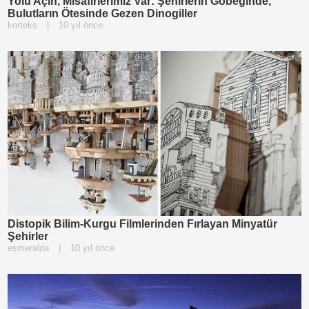
Yolu Açın, Misafirlerimiz Var: Şehirlerin Göbeğinde,
Bulutların Ötesinde Gezen Dinogiller
korteks
|
10 yıl önce
Distopik Bilim-Kurgu Filmlerinden Fırlayan Minyatür
Şehirler
esmeralda
|
10 yıl önce