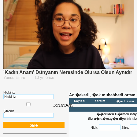
'Kadın Anam' Dünyanın Neresinde Olursa Olsun Aynıdır
Yunus Emre
|
10 yıl önce
Nickiniz
Az �ekerli, �ok muhabbetli ortam
Kayıt ol
Yardım
�ye Listesi
Beni hat�rla
Şifreniz
��erikleri G�rmek istiy
Siz u�ra�may�n diye biz sizi
Nick:
Sifre: