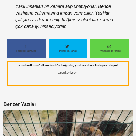
Paylaş
Yaşlı insanları bir kenara atıp unutuyorlar. Bence
yaşlıların çalışmasına imkan vermeliler. Yaşlılar
çalışmaya devam edip bağımsız oldukları zaman
çok daha iyi hissediyorlar.
Facebook'ta Paylaş
Twitter'da Paylaş
Whatsapp'da Paylaş
azsekerli.com'u Facebook'ta beğenin, yeni yazılara kolayca ulaşın!
azsekerli.com
Benzer Yazılar