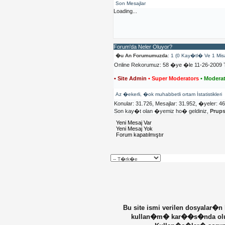
Son Mesajlar
Loading...
Forum'da Neler Oluyor?
�u An Forumumuzda
: 1 (0 Kay�tl� Ve 1 Mis
Online Rekorumuz: 58 �ye �le 11-26-2009 T
• Site Admin
• Super Moderators
• Moderat
Az �ekerli, �ok muhabbetli ortam İstatistikleri
Konular: 31.726, Mesajlar: 31.952, �yeler: 4
Son kay�t olan �yemiz ho� geldiniz,
Prup
Yeni Mesaj Var
Yeni Mesaj Yok
Forum kapatılmıştır
Bu site ismi verilen dosyalar�n
kullan�m� kar��s�nda olu�ab