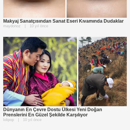
Makyaj Sanatçısından Sanat Eseri Kıvamında Dudaklar
maydonoz
|
10 yıl önce
Dünyanın En Çevre Dostu Ülkesi Yeni Doğan
Prenslerini En Güzel Şekilde Karşılıyor
lolipop
|
10 yıl önce