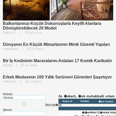
Balkonlarınızı Küçük Dokunuşlarla Keyifli Alanlara
Dönüştürebilecek 20 Model
Fatma S.
|
10 yıl önce
Dünyanın En Küçük Mimarlarının Minik Gizemli Yapıları
maydonoz
|
10 yıl önce
Bir İş Kedisinin Maceralarını Anlatan 17 Komik Karikatür
lolipop
|
10 yıl önce
Erkek Modasının 100 Yıllık Serüveni Görenleri Şaşırtıyor
Fatma S.
|
10 yıl önce
Nickiniz
Az �ekerli, �ok muhabbetli ortam
Kayıt ol
Yardım
�ye Listesi
Beni hat�rla
Şifreniz
��erikleri G�rmek istiy