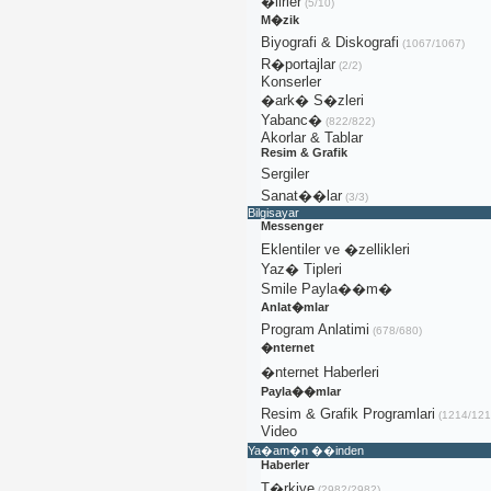
�iirler
(5/10)
M�zik
Biyografi & Diskografi
(1067/1067)
R�portajlar
(2/2)
Konserler
�ark� S�zleri
Yabanc�
(822/822)
Akorlar & Tablar
Resim & Grafik
Sergiler
Sanat��lar
(3/3)
Bilgisayar
Messenger
Eklentiler ve �zellikleri
Yaz� Tipleri
Smile Payla��m�
Anlat�mlar
Program Anlatimi
(678/680)
�nternet
�nternet Haberleri
Payla��mlar
Resim & Grafik Programlari
(1214/121
Video
Ya�am�n ��inden
Haberler
T�rkiye
(2982/2982)