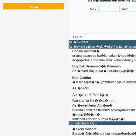
Siz u�ra�may�n diye biz sizi
Nick:
Sifre:
Forum
Az �ekerliler
Az �ekerli sitenin �ok �ekerli ortam�na 
Forum Kurallar�
orumu gezmeye ba�lamadan �nce l�tfen 
de�i�ebilir sonradan itiraz kabul edilmeyec
Duyduk Duyamad�k Demeyin
Az �ekerli duyurular� buradan yap�l�r.
Ben Geldim
�lk mesajlar�n� yazabilecegin ve kendi
Az �ekerli
Az �ekerli Yard�m
Karalama ka��d�
(1/7)
Az �ekerlilerin Alb�m�
Burada kendi resimlerinizi payla�abilirsiniz
�mha B�l�m�
Kilitlenen konular buraya ta��n�r.
Komedi Geyik Oyun
�ekerli Sohbet
Buras� G�nl�k sohbet mekan�m�zd�