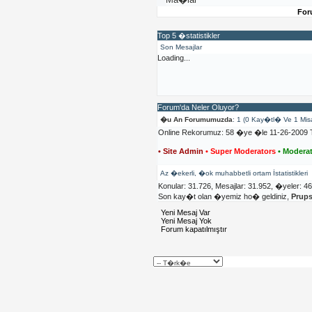
For
Top 5 �statistikler
Son Mesajlar
Loading...
Forum'da Neler Oluyor?
�u An Forumumuzda
: 1 (0 Kay�tl� Ve 1 Mis
Online Rekorumuz: 58 �ye �le 11-26-2009 T
• Site Admin
• Super Moderators
• Moderat
Az �ekerli, �ok muhabbetli ortam İstatistikleri
Konular: 31.726, Mesajlar: 31.952, �yeler: 4
Son kay�t olan �yemiz ho� geldiniz,
Prup
Yeni Mesaj Var
Yeni Mesaj Yok
Forum kapatılmıştır