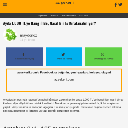
az şekerli
Popülerler
Videolar
Son eklenenler
Yazı ekle
Ayda 1.000 TL'ye Hangi İlde, Nasıl Bir Ev Kiralanabiliyor?
maydonoz
11 yıl önce
Facebook'ta Paylaş
Twitter'da Paylaş
Whatsapp'da Paylaş
azsekerli.com'u Facebook'ta beğenin, yeni yazılara kolayca ulaşın!
azsekerli.com
Arkadaşlar arasında İstanbul'un pahalılığından yakınırken bir anda 1.000 TL'ye hangi ilde, nasıl bir ev
kiralanır diye düşünürken bulduk kendimizi. Merakımızı yenemeyip internette küçük bir araştırma
yaptık. Araştırmamızın sonuçları aşağıda. Bu sonuçlar ışığında, metrekare başına istenen rakama
bakınca görüyoruz ki İstanbul'un taşı toprağı gerçekten altınmış.