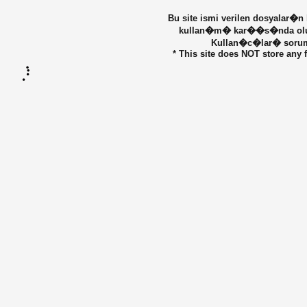
Bu site ismi verilen dosyalar�n
kullan�m� kar��s�nda olu�ab
Kullan�c�lar� sorumlu
* This site does NOT store any f