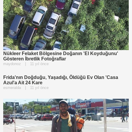
Nükleer Felaket Bölgesine Doğanın 'El Koyduğunu'
Gösteren İbretlik Fotoğraflar
maydonoz
|
11 yıl önce
Frida'nın Doğduğu, Yaşadığı, Öldüğü Ev Olan 'Casa
Azul'a Ait 24 Kare
esmeralda
|
11 yıl önce