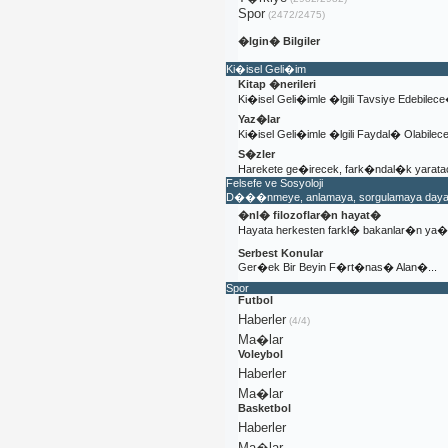
Spor
(2472/2475)
�lgin� Bilgiler
Ki�isel Geli�im
Kitap �nerileri
Ki�isel Geli�imle �lgili Tavsiye Edebilec
Yaz�lar
Ki�isel Geli�imle �lgili Faydal� Olabile
S�zler
Harekete ge�irecek, fark�ndal�k yaratac
Felsefe ve Sosyoloji
D���nmeye, anlamaya, sorgulamaya dayal�
�nl� filozoflar�n hayat�
Hayata herkesten farkl� bakanlar�n y
Serbest Konular
Ger�ek Bir Beyin F�rt�nas� Alan�...
Spor
Futbol
Haberler
(4/4)
Ma�lar
Voleybol
Haberler
Ma�lar
Basketbol
Haberler
Ma�lar