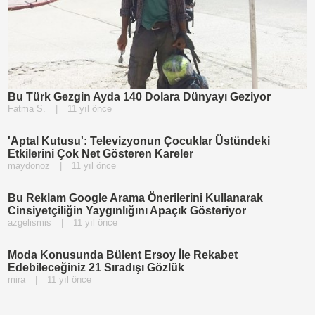
Bu Türk Gezgin Ayda 140 Dolara Dünyayı Geziyor
Fatma S.
|
11 yıl önce
'Aptal Kutusu': Televizyonun Çocuklar Üstündeki
Etkilerini Çok Net Gösteren Kareler
maydonoz
|
11 yıl önce
Bu Reklam Google Arama Önerilerini Kullanarak
Cinsiyetçiliğin Yaygınlığını Apaçık Gösteriyor
azgelismis
|
11 yıl önce
Moda Konusunda Bülent Ersoy İle Rekabet
Edebileceğiniz 21 Sıradışı Gözlük
mira
|
11 yıl önce