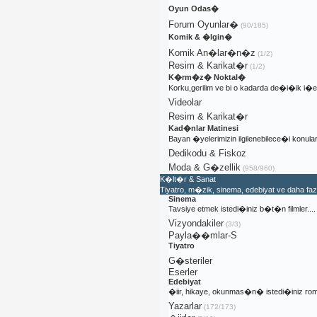
Oyun Odas�
Forum Oyunlar�
(90/185)
Komik & �lgin�
Komik An�lar�n�z
(1/2)
Resim & Karikat�r
(1/2)
K�rm�z� Noktal�
Korku,gerilim ve bi o kadarda de�i�ik i
Videolar
Resim & Karikat�r
Kad�nlar Matinesi
Bayan �yelerimizin ilgilenebilece�i konular
Dedikodu & Fiskoz
Moda & G�zellik
(958/960)
K�lt�r & Sanat
Tiyatro, m�zik, sinema, edebiyat ve daha fa
Sinema
Tavsiye etmek istedi�iniz b�t�n filmler....
Vizyondakiler
(3/3)
Payla��mlar-S
Tiyatro
G�steriler
Eserler
Edebiyat
�iir, hikaye, okunmas�n� istedi�iniz rom
Yazarlar
(172/173)