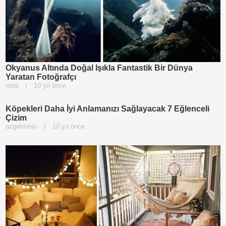
Okyanus Altında Doğal Işıkla Fantastik Bir Dünya
Yaratan Fotoğrafçı
mira
|
10 yıl önce
Köpekleri Daha İyi Anlamanızı Sağlayacak 7 Eğlenceli
Çizim
azgelismis
|
10 yıl önce