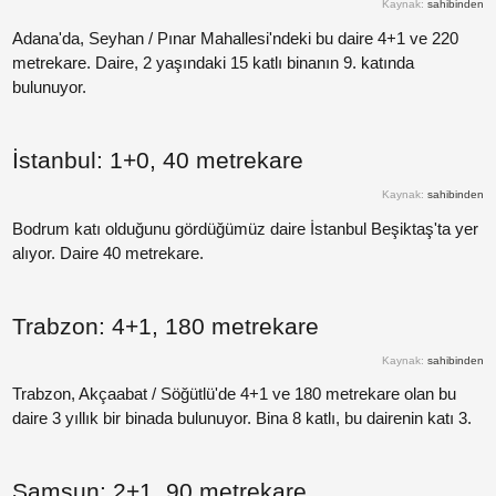
Kaynak:
sahibinden
Paylaş
Adana'da, Seyhan / Pınar Mahallesi'ndeki bu daire 4+1 ve 220
metrekare. Daire, 2 yaşındaki 15 katlı binanın 9. katında
bulunuyor.
Paylaş
Paylaş
İstanbul: 1+0, 40 metrekare
Kaynak:
sahibinden
Paylaş
Bodrum katı olduğunu gördüğümüz daire İstanbul Beşiktaş'ta yer
alıyor. Daire 40 metrekare.
Paylaş
Trabzon: 4+1, 180 metrekare
Paylaş
Kaynak:
sahibinden
Paylaş
Trabzon, Akçaabat / Söğütlü'de 4+1 ve 180 metrekare olan bu
daire 3 yıllık bir binada bulunuyor. Bina 8 katlı, bu dairenin katı 3.
Paylaş
Samsun: 2+1, 90 metrekare
Paylaş