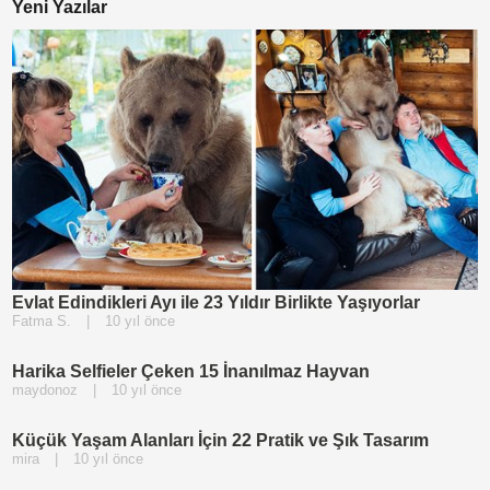
Yeni Yazılar
Evlat Edindikleri Ayı ile 23 Yıldır Birlikte Yaşıyorlar
Fatma S.
|
10 yıl önce
Harika Selfieler Çeken 15 İnanılmaz Hayvan
maydonoz
|
10 yıl önce
Küçük Yaşam Alanları İçin 22 Pratik ve Şık Tasarım
mira
|
10 yıl önce