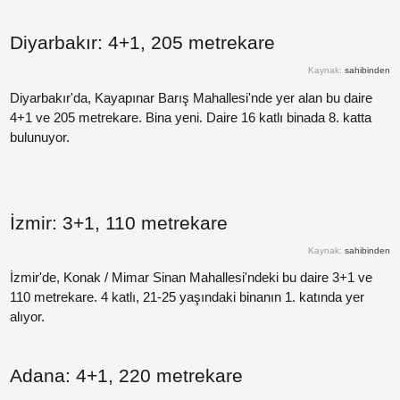
Paylaş
Diyarbakır: 4+1, 205 metrekare
Kaynak:
sahibinden
Paylaş
Diyarbakır'da, Kayapınar Barış Mahallesi'nde yer alan bu daire
4+1 ve 205 metrekare. Bina yeni. Daire 16 katlı binada 8. katta
bulunuyor.
Paylaş
Paylaş
İzmir: 3+1, 110 metrekare
Kaynak:
sahibinden
Paylaş
İzmir'de, Konak / Mimar Sinan Mahallesi'ndeki bu daire 3+1 ve
110 metrekare. 4 katlı, 21-25 yaşındaki binanın 1. katında yer
alıyor.
Paylaş
Paylaş
Adana: 4+1, 220 metrekare