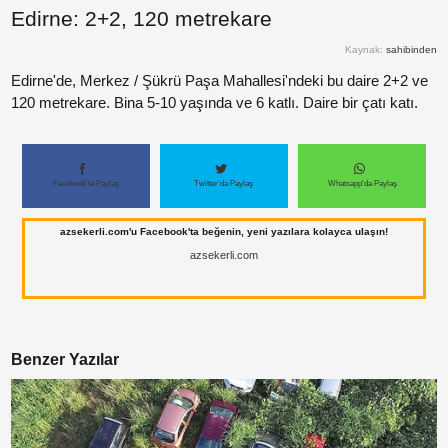
Edirne: 2+2, 120 metrekare
Paylaş
Kaynak:
sahibinden
Paylaş
Edirne'de, Merkez / Şükrü Paşa Mahallesi'ndeki bu daire 2+2 ve
120 metrekare. Bina 5-10 yaşında ve 6 katlı. Daire bir çatı katı.
Paylaş
Paylaş
Facebook'ta Paylaş
Twitter'da Paylaş
Whatsapp'da Paylaş
azsekerli.com'u Facebook'ta beğenin, yeni yazılara kolayca ulaşın!
azsekerli.com
Benzer Yazılar