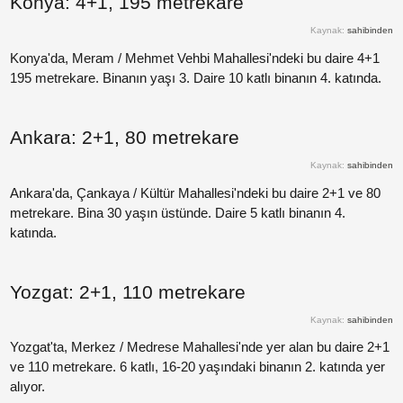
Konya: 4+1, 195 metrekare
Paylaş
Kaynak:
sahibinden
Paylaş
Konya'da, Meram / Mehmet Vehbi Mahallesi'ndeki bu daire 4+1
195 metrekare. Binanın yaşı 3. Daire 10 katlı binanın 4. katında.
Paylaş
Ankara: 2+1, 80 metrekare
Paylaş
Kaynak:
sahibinden
Paylaş
Ankara'da, Çankaya / Kültür Mahallesi'ndeki bu daire 2+1 ve 80
metrekare. Bina 30 yaşın üstünde. Daire 5 katlı binanın 4.
katında.
Paylaş
Paylaş
Yozgat: 2+1, 110 metrekare
Kaynak:
sahibinden
Paylaş
Yozgat'ta, Merkez / Medrese Mahallesi'nde yer alan bu daire 2+1
ve 110 metrekare. 6 katlı, 16-20 yaşındaki binanın 2. katında yer
alıyor.
Paylaş