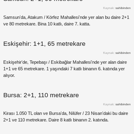
Kaynak:
sahibinden
Paylaş
Samsun'da, Atakum / Körfez Mahallesi'nde yer alan bu daire 2+1
ve 80 metrekare. Bina 10 katlı, daire 7. katta.
Paylaş
Eskişehir: 1+1, 65 metrekare
Paylaş
Kaynak:
sahibinden
Paylaş
Eskişehir'de, Tepebaşı / Eskibağlar Mahallesi'nde yer alan daire
1+1 ve 65 metrekare. 1 yaşındaki 7 katlı binanın 6. katında yer
alıyor.
Paylaş
Paylaş
Bursa: 2+1, 110 metrekare
Kaynak:
sahibinden
Paylaş
Kirası 1.050 TL olan ve Bursa'da, Nilüfer / 23 Nisan'daki bu daire
2+1 ve 110 metrekare. Daire 8 katlı binanın 2. katında.
Paylaş