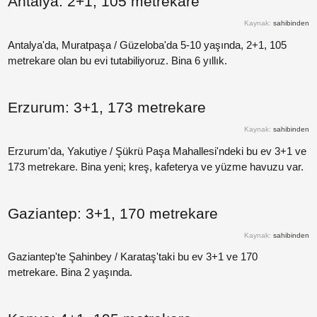
Antalya: 2+1, 105 metrekare
Kaynak:
sahibinden
Paylaş
Antalya'da, Muratpaşa / Güzeloba'da 5-10 yaşında, 2+1, 105
metrekare olan bu evi tutabiliyoruz. Bina 6 yıllık.
Paylaş
Erzurum: 3+1, 173 metrekare
Paylaş
Kaynak:
sahibinden
Paylaş
Erzurum'da, Yakutiye / Şükrü Paşa Mahallesi'ndeki bu ev 3+1 ve
173 metrekare. Bina yeni; kreş, kafeterya ve yüzme havuzu var.
Paylaş
Gaziantep: 3+1, 170 metrekare
Paylaş
Kaynak:
sahibinden
Paylaş
Gaziantep'te Şahinbey / Karataş'taki bu ev 3+1 ve 170
metrekare. Bina 2 yaşında.
Paylaş