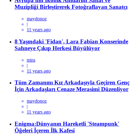
Avrupa'nın İkonik Anıtlarını Sanat ve
Muzipliği Birleştirerek Fotoğraflayan Sanatçı
maydonoz
|
11 years ago
8 Yaşındaki 'Fidan', Lara Fabian Konserinde
Sahneye Çıkıp Herkesi Büyülüyor
mira
|
11 years ago
Tüm Zamanını Kız Arkadaşıyla Geçiren Genç
İçin Arkadaşları Cenaze Merasimi Düzenliyor
maydonoz
|
11 years ago
Enigma:Dünyanın Hareketli 'Steampunk'
Öğeleri İçeren İlk Kafesi