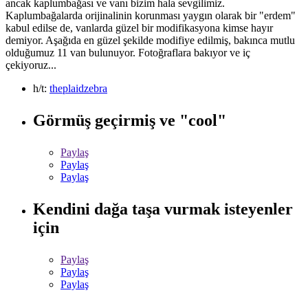
ancak kaplumbağası ve vanı bizim hala sevgilimiz.
Kaplumbağalarda orijinalinin korunması yaygın olarak bir "erdem"
kabul edilse de, vanlarda güzel bir modifikasyona kimse hayır
demiyor. Aşağıda en güzel şekilde modifiye edilmiş, bakınca mutlu
olduğumuz 11 van bulunuyor. Fotoğraflara bakıyor ve iç
çekiyoruz...
h/t:
theplaidzebra
Görmüş geçirmiş ve "cool"
Paylaş
Paylaş
Paylaş
Kendini dağa taşa vurmak isteyenler
için
Paylaş
Paylaş
Paylaş