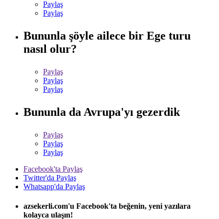
Paylaş
Paylaş
Bununla şöyle ailece bir Ege turu
nasıl olur?
Paylaş
Paylaş
Paylaş
Bununla da Avrupa'yı gezerdik
Paylaş
Paylaş
Paylaş
Facebook'ta Paylaş
Twitter'da Paylaş
Whatsapp'da Paylaş
azsekerli.com'u Facebook'ta beğenin, yeni yazılara
kolayca ulaşın!