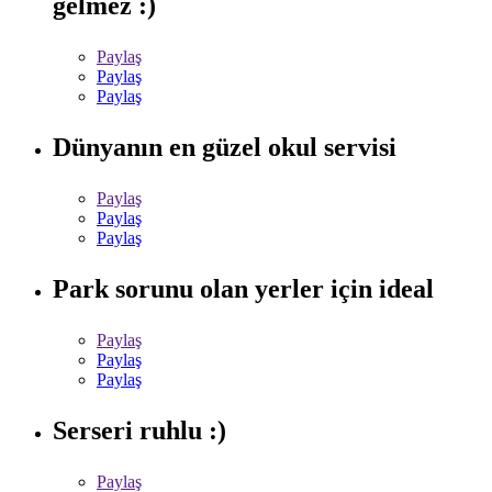
gelmez :)
Paylaş
Paylaş
Paylaş
Dünyanın en güzel okul servisi
Paylaş
Paylaş
Paylaş
Park sorunu olan yerler için ideal
Paylaş
Paylaş
Paylaş
Serseri ruhlu :)
Paylaş