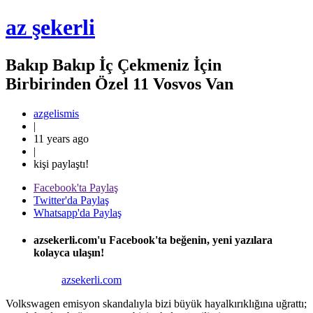
az şekerli
Bakıp Bakıp İç Çekmeniz İçin
Birbirinden Özel 11 Vosvos Van
azgelismis
|
11 years ago
|
kişi paylaştı!
Facebook'ta Paylaş
Twitter'da Paylaş
Whatsapp'da Paylaş
azsekerli.com'u Facebook'ta beğenin, yeni yazılara
kolayca ulaşın!
azsekerli.com
Volkswagen emisyon skandalıyla bizi büyük hayalkırıklığına uğrattı;