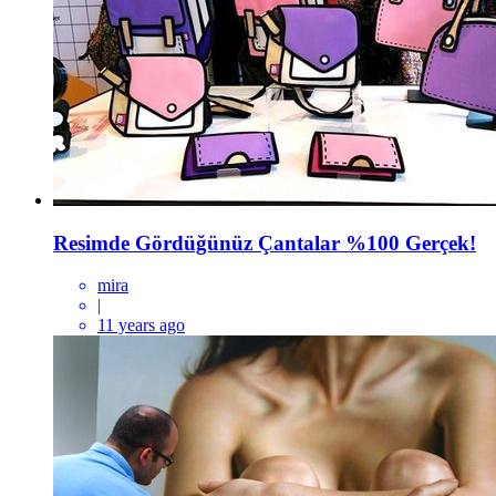
Resimde Gördüğünüz Çantalar %100 Gerçek!
mira
|
11 years ago