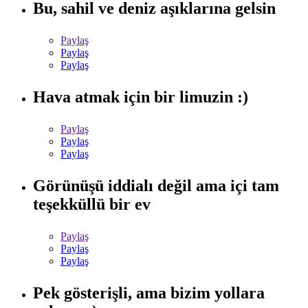
Bu, sahil ve deniz aşıklarına gelsin
Paylaş
Paylaş
Paylaş
Hava atmak için bir limuzin :)
Paylaş
Paylaş
Paylaş
Görünüşü iddialı değil ama içi tam
teşekküllü bir ev
Paylaş
Paylaş
Paylaş
Pek gösterişli, ama bizim yollara