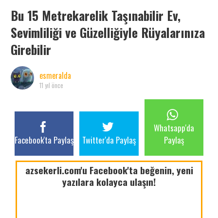
Bu 15 Metrekarelik Taşınabilir Ev,
Sevimliliği ve Güzelliğiyle Rüyalarınıza
Girebilir
esmeralda
11 yıl önce
Whatsapp'da
Facebook'ta Paylaş
Twitter'da Paylaş
Paylaş
azsekerli.com'u Facebook'ta beğenin, yeni
yazılara kolayca ulaşın!
azsekerli.com