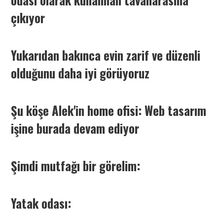
çıkıyor
Paylaş
Paylaş
Yukarıdan bakınca evin zarif ve düzenli
Paylaş
Paylaş
olduğunu daha iyi görüyoruz
Paylaş
Paylaş
Paylaş
Paylaş
Paylaş
Şu köşe Alek'in home ofisi: Web tasarım
Paylaş
Paylaş
Paylaş
işine burada devam ediyor
Paylaş
Paylaş
Paylaş
Paylaş
Şimdi mutfağı bir görelim:
Paylaş
Paylaş
Paylaş
Yatak odası:
Paylaş
Paylaş
Paylaş
Paylaş
Paylaş
Paylaş
Paylaş
Paylaş