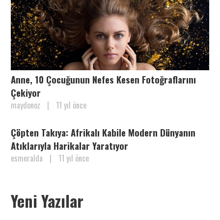
Anne, 10 Çocuğunun Nefes Kesen Fotoğraflarını
Çekiyor
maydonoz
|
11 yıl önce
Çöpten Takıya: Afrikalı Kabile Modern Dünyanın
Atıklarıyla Harikalar Yaratıyor
esmeralda
|
11 yıl önce
Yeni Yazılar