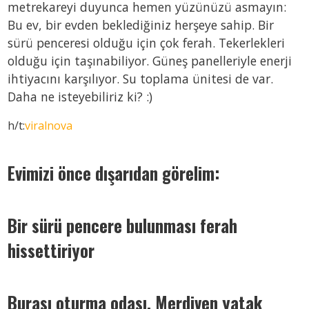
metrekareyi duyunca hemen yüzünüzü asmayın:
Bu ev, bir evden beklediğiniz herşeye sahip. Bir
sürü penceresi olduğu için çok ferah. Tekerlekleri
olduğu için taşınabiliyor. Güneş panelleriyle enerji
ihtiyacını karşılıyor. Su toplama ünitesi de var.
Daha ne isteyebiliriz ki? :)
h/t:
viralnova
Evimizi önce dışarıdan görelim:
Paylaş
Bir sürü pencere bulunması ferah
hissettiriyor
Paylaş
Paylaş
Paylaş
Burası oturma odası. Merdiven yatak