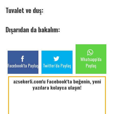
Paylaş
Paylaş
Paylaş
Paylaş
Paylaş
Paylaş
Paylaş
Tuvalet ve duş:
Paylaş
Paylaş
Paylaş
Paylaş
Paylaş
Paylaş
Paylaş
Paylaş
Paylaş
Paylaş
Paylaş
Dışarıdan da bakalım:
Paylaş
Paylaş
Paylaş
Paylaş
Paylaş
Paylaş
Paylaş
Paylaş
Paylaş
Paylaş
Paylaş
Whatsapp'da
Paylaş
Paylaş
Facebook'ta Paylaş
Twitter'da Paylaş
Paylaş
Paylaş
Paylaş
Paylaş
azsekerli.com'u Facebook'ta beğenin, yeni
yazılara kolayca ulaşın!
azsekerli.com