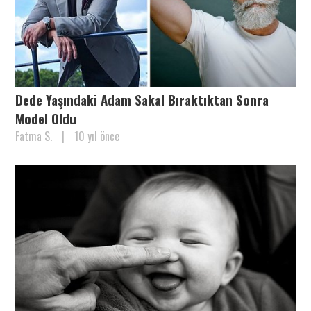
Dede Yaşındaki Adam Sakal Bıraktıktan Sonra
Model Oldu
Fatma S.
|
10 yıl önce