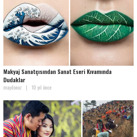
Makyaj Sanatçısından Sanat Eseri Kıvamında
Dudaklar
maydonoz
|
10 yıl önce