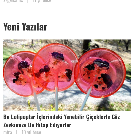
azgelismis
|
11 yıl önce
Yeni Yazılar
Bu Lolipoplar İçlerindeki Yenebilir Çiçeklerle Göz
Zevkimize De Hitap Ediyorlar
mira
|
10 yıl önce