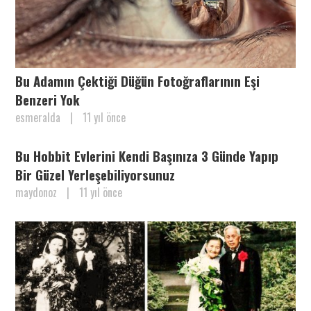
Bu Adamın Çektiği Düğün Fotoğraflarının Eşi
Benzeri Yok
esmeralda
|
11 yıl önce
Bu Hobbit Evlerini Kendi Başınıza 3 Günde Yapıp
Bir Güzel Yerleşebiliyorsunuz
maydonoz
|
11 yıl önce