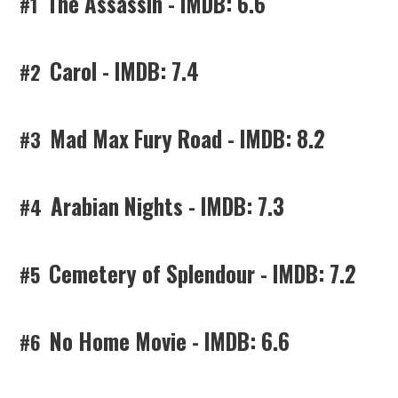
The Assassin - IMDB: 6.6
#1
Paylaş
Carol - IMDB: 7.4
#2
Paylaş
Paylaş
Mad Max Fury Road - IMDB: 8.2
#3
Paylaş
Paylaş
Paylaş
Arabian Nights - IMDB: 7.3
#4
Paylaş
Paylaş
Paylaş
Cemetery of Splendour - IMDB: 7.2
#5
Paylaş
Paylaş
Paylaş
No Home Movie - IMDB: 6.6
#6
Paylaş
Paylaş
Paylaş