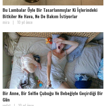
Bu Lambalar Öyle Bir Tasarlanmışlar Ki İçlerindeki
Bitkiler Ne Hava, Ne De Bakım İstiyorlar
mira
|
10 yıl önce
Bir Anne, Bir Selfie Çubuğu Ve Bebeğiyle Geçirdiği Bir
Gün
vedat
|
10 yıl önce