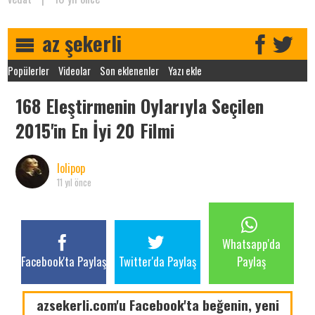
az şekerli
Popülerler
Videolar
Son eklenenler
Yazı ekle
168 Eleştirmenin Oylarıyla Seçilen
2015'in En İyi 20 Filmi
lolipop
11 yıl önce
Whatsapp'da
Facebook'ta Paylaş
Twitter'da Paylaş
Paylaş
azsekerli.com'u Facebook'ta beğenin, yeni