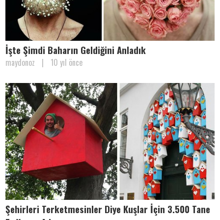
İşte Şimdi Baharın Geldiğini Anladık
maydonoz
|
10 yıl önce
Şehirleri Terketmesinler Diye Kuşlar İçin 3.500 Tane