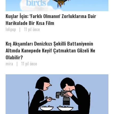
Kuşlar İçin: 'Farklı Olmanın' Zorluklarına Dair
Harikulade Bir Kısa Film
lolipop
|
11 yıl önce
Kış Akşamları Denizkızı Şekilli Battaniyenin
Altında Kanepede Keyif Çatmaktan Güzeli Ne
Olabilir?
mira
|
11 yıl önce