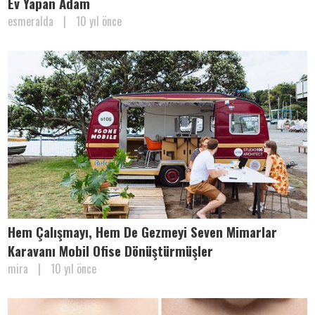
Ev Yapan Adam
esmeralda
|
10 yıl önce
Hem Çalışmayı, Hem De Gezmeyi Seven Mimarlar
Karavanı Mobil Ofise Dönüştürmüşler
mira
|
10 yıl önce