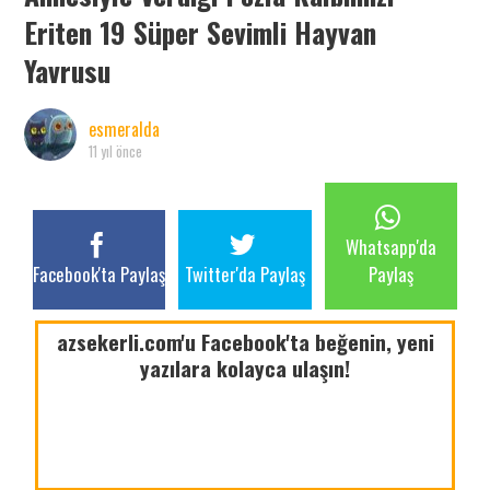
Eriten 19 Süper Sevimli Hayvan
Yavrusu
esmeralda
11 yıl önce
Whatsapp'da
Facebook'ta Paylaş
Twitter'da Paylaş
Paylaş
azsekerli.com'u Facebook'ta beğenin, yeni
yazılara kolayca ulaşın!
azsekerli.com