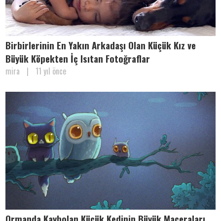
Birbirlerinin En Yakın Arkadaşı Olan Küçük Kız ve
Büyük Köpekten İç Isıtan Fotoğraflar
mira
|
11 yıl önce
Ormanda Kaybolan Küçük Kedinin Büyük Maceraları