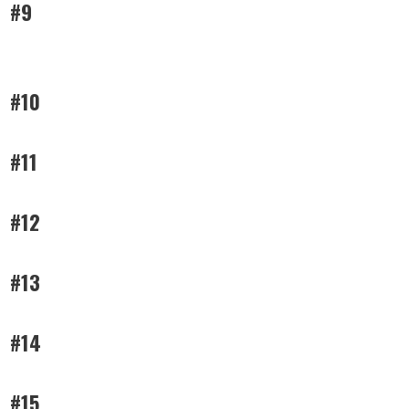
Paylaş
#9
Paylaş
Paylaş
Paylaş
Paylaş
#10
Paylaş
Paylaş
Paylaş
#11
Paylaş
Paylaş
#12
Paylaş
Paylaş
Paylaş
#13
Paylaş
Paylaş
Paylaş
#14
Paylaş
Paylaş
Paylaş
#15