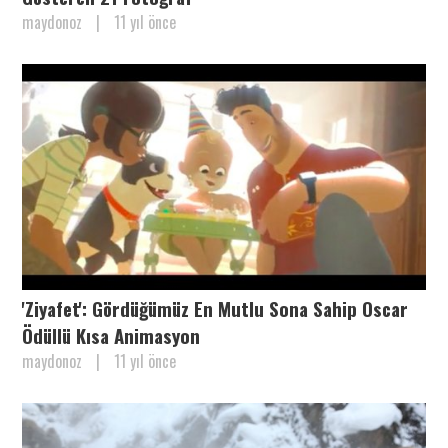
maydonoz
|
11 yıl önce
'Ziyafet': Gördüğümüz En Mutlu Sona Sahip Oscar
Ödüllü Kısa Animasyon
maydonoz
|
11 yıl önce