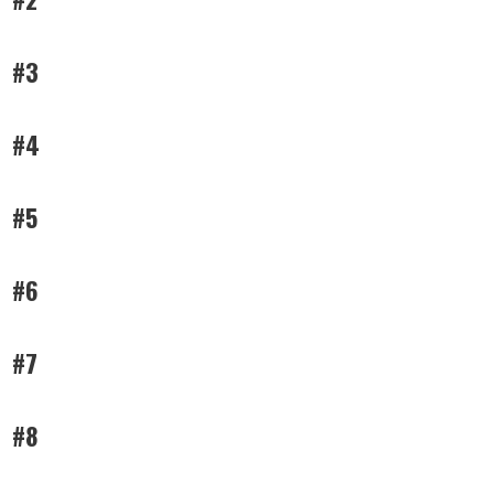
Paylaş
Paylaş
#3
Paylaş
Paylaş
Paylaş
#4
Paylaş
Paylaş
Paylaş
#5
Paylaş
Paylaş
Paylaş
#6
Paylaş
Paylaş
Paylaş
#7
Paylaş
Paylaş
Paylaş
#8
Paylaş
Paylaş