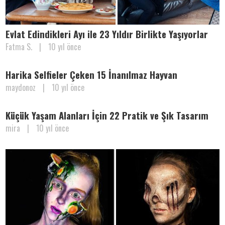
Evlat Edindikleri Ayı ile 23 Yıldır Birlikte Yaşıyorlar
Fatma S.
|
10 yıl önce
Harika Selfieler Çeken 15 İnanılmaz Hayvan
maydonoz
|
10 yıl önce
Küçük Yaşam Alanları İçin 22 Pratik ve Şık Tasarım
mira
|
10 yıl önce