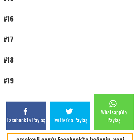
Paylaş
Paylaş
Paylaş
#16
Paylaş
Paylaş
Paylaş
#17
Paylaş
Paylaş
Paylaş
#18
Paylaş
Paylaş
Paylaş
#19
Paylaş
Paylaş
Paylaş
Paylaş
Whatsapp'da
Paylaş
Facebook'ta Paylaş
Twitter'da Paylaş
Paylaş
Paylaş
azsekerli.com'u Facebook'ta beğenin, yeni