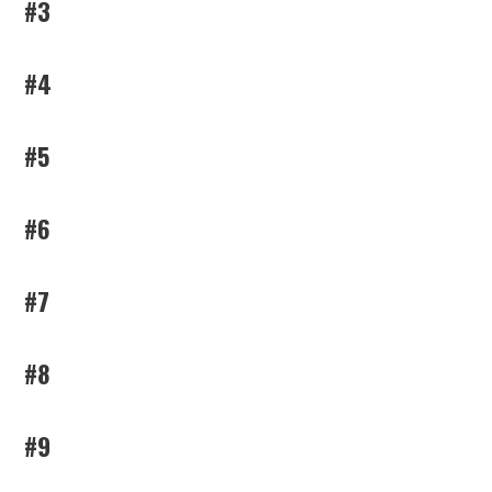
#3
Paylaş
Paylaş
Paylaş
#4
Paylaş
Paylaş
Paylaş
#5
Paylaş
Paylaş
Paylaş
#6
Paylaş
Paylaş
Paylaş
#7
Paylaş
Paylaş
Paylaş
#8
Paylaş
Paylaş
Paylaş
#9
Paylaş
Paylaş