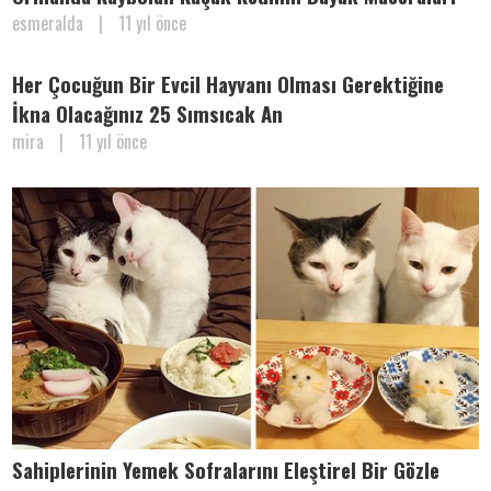
esmeralda
|
11 yıl önce
Her Çocuğun Bir Evcil Hayvanı Olması Gerektiğine
İkna Olacağınız 25 Sımsıcak An
mira
|
11 yıl önce
Sahiplerinin Yemek Sofralarını Eleştirel Bir Gözle