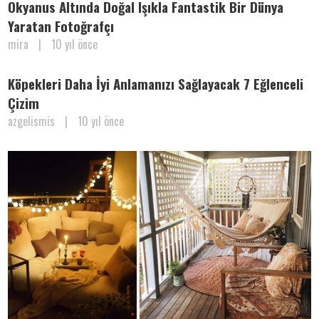
Okyanus Altında Doğal Işıkla Fantastik Bir Dünya
Yaratan Fotoğrafçı
mira
|
10 yıl önce
Köpekleri Daha İyi Anlamanızı Sağlayacak 7 Eğlenceli
Çizim
azgelismis
|
10 yıl önce