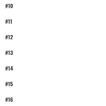
Paylaş
#10
Paylaş
Paylaş
Paylaş
#11
Paylaş
Paylaş
Paylaş
#12
Paylaş
Paylaş
Paylaş
#13
Paylaş
Paylaş
Paylaş
#14
Paylaş
Paylaş
Paylaş
#15
Paylaş
Paylaş
Paylaş
#16
Paylaş