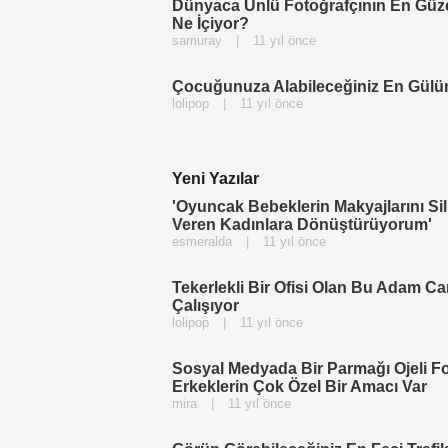
Dünyaca Ünlü Fotoğrafçının En Güzel
Ne İçiyor?
samuray
|
11 yıl önce
Çocuğunuza Alabileceğiniz En Gülü
lolipop
|
11 yıl önce
Yeni Yazılar
'Oyuncak Bebeklerin Makyajlarını Sil
Veren Kadınlara Dönüştürüyorum'
esmeralda
|
11 yıl önce
Tekerlekli Bir Ofisi Olan Bu Adam Ca
Çalışıyor
lolipop
|
11 yıl önce
Sosyal Medyada Bir Parmağı Ojeli F
Erkeklerin Çok Özel Bir Amacı Var
mira
|
11 yıl önce