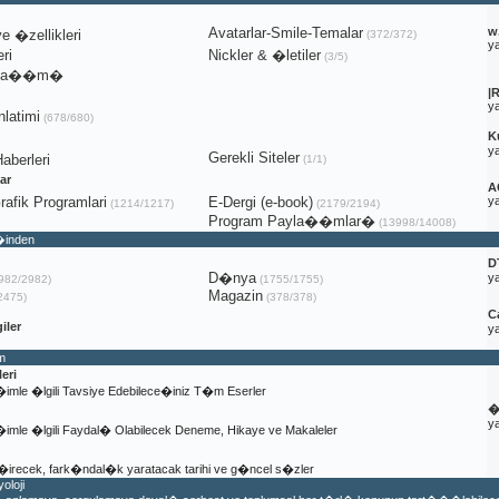
Avatarlar-Smile-Temalar
w
ve �zellikleri
(372/372)
y
ri
Nickler & �letiler
(3/5)
ayla��m�
|
y
latimi
(678/680)
K
y
Gerekli Siteler
aberleri
(1/1)
ar
A
afik Programlari
E-Dergi (e-book)
y
(1214/1217)
(2179/2194)
Program Payla��mlar�
(13998/14008)
inden
D
D�nya
y
982/2982)
(1755/1755)
Magazin
2475)
(378/378)
C
iler
y
im
eri
�imle �lgili Tavsiye Edebilece�iniz T�m Eserler
�
y
�imle �lgili Faydal� Olabilecek Deneme, Hikaye ve Makaleler
�irecek, fark�ndal�k yaratacak tarihi ve g�ncel s�zler
oloji