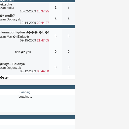
e�i ortam
ietzsche
1
azan
akika
1
10-02-2009
13:37:25
�k nedir?
3
6
azan
Dogusyak
12-14-2009
22:44:27
nkaraspor ligden d���r�ld�!
5
5
azan
May�nTarlas�
09-15-2009
21:47:55
0
0
hen�z yok
�rkiye - Polonya
3
3
azan
Dogusyak
09-12-2009
03:44:50
G�ster
Loading...
Loading...