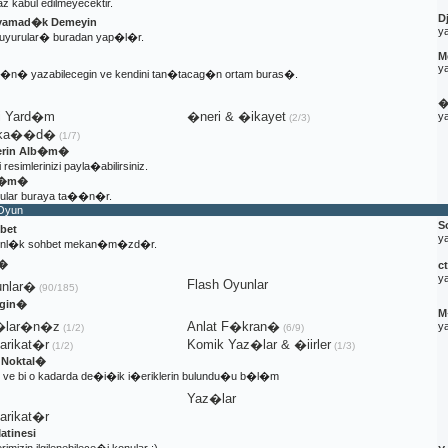
az kabul edilmeyecektir.
D
yamad�k Demeyin
y
duyurular� buradan yap�l�r.
M
y
r�n� yazabilecegin ve kendini tan�tacag�n ortam buras�.
�
i Yard�m
�neri & �ikayet
y
(2/3)
a ka��d�
(1/7)
lerin Alb�m�
resimlerinizi payla�abilirsiniz.
l�m�
onular buraya ta��n�r.
 Oyun
S
hbet
y
nl�k sohbet mekan�m�zd�r.
s�
c
y
Flash Oyunlar
unlar�
(90/185)
lgin�
M
�lar�n�z
Anlat F�kran�
y
(1/2)
(6/9)
arikat�r
Komik Yaz�lar & �iirler
(1/2)
(1/3)
Noktal�
im ve bi o kadarda de�i�ik i�eriklerin bulundu�u b�l�m
Yaz�lar
arikat�r
atinesi