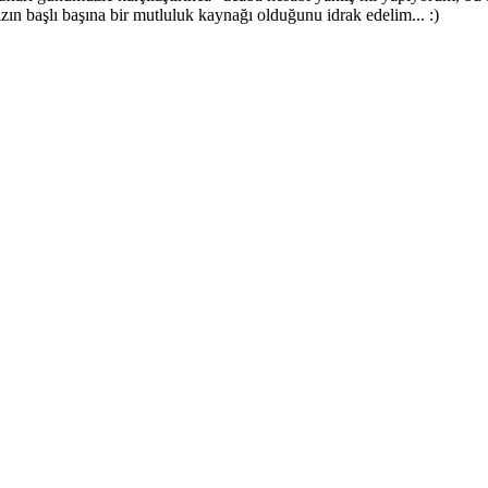
zın başlı başına bir mutluluk kaynağı olduğunu idrak edelim... :)