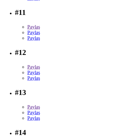
#11
Paylaş
Paylaş
Paylaş
#12
Paylaş
Paylaş
Paylaş
#13
Paylaş
Paylaş
Paylaş
#14