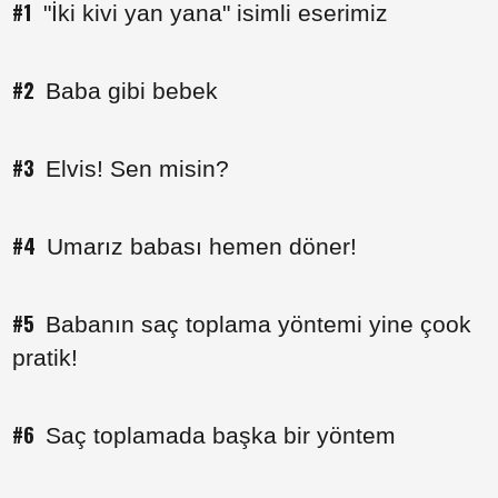
#1
"İki kivi yan yana" isimli eserimiz
Paylaş
#2
Baba gibi bebek
Paylaş
Paylaş
#3
Elvis! Sen misin?
Paylaş
Paylaş
Paylaş
#4
Umarız babası hemen döner!
Paylaş
Paylaş
Paylaş
#5
Babanın saç toplama yöntemi yine çook
Paylaş
pratik!
Paylaş
Paylaş
Paylaş
#6
Saç toplamada başka bir yöntem
Paylaş