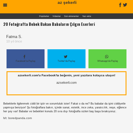
az şekerli
Popülerler
Videolar
Son eklenenler
Yazı ekle
20 Fotoğrafta Bebek Bakan Babaların Çılgın Eserleri
Fatma S.
10 yıl önce
Facebook'ta Paylaş
Twitter'da Paylaş
Whatsapp'da Paylaş
azsekerli.com'u Facebook'ta beğenin, yeni yazılara kolayca ulaşın!
azsekerli.com
Bebeklerle ilgilenmek ciddi bir iştir ve sorumluluk ister! Fakat o da ne? Bu babalar da işini ciddiyetle
yapmışa benziyor! Şu fotoğraflara bakın, içinde sanat, estetik, ince zeka, yaratıcılık, neşe, eğlence
her şey var! Babalar ve bebekleri konulu 20 sıra dışı fotoğrafla sizleri baş başa bırakıyoruz.
boredpanda.com
h/t: