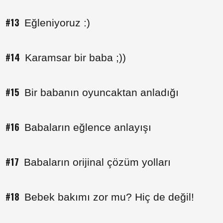
Paylaş
Paylaş
#13
Eğleniyoruz :)
Paylaş
Paylaş
Paylaş
#14
Karamsar bir baba ;))
Paylaş
Paylaş
Paylaş
#15
Bir babanın oyuncaktan anladığı
Paylaş
Paylaş
Paylaş
#16
Babaların eğlence anlayışı
Paylaş
Paylaş
Paylaş
#17
Babaların orijinal çözüm yolları
Paylaş
Paylaş
Paylaş
#18
Bebek bakımı zor mu? Hiç de değil!
Paylaş
Paylaş