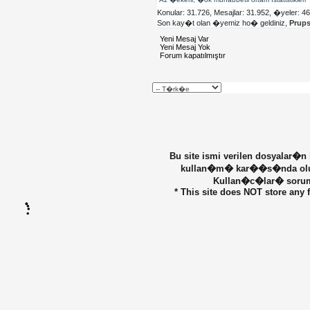
Konular: 31.726, Mesajlar: 31.952, �yeler: 4
Son kay�t olan �yemiz ho� geldiniz,
Prup
Yeni Mesaj Var
Yeni Mesaj Yok
Forum kapatılmıştır
Bu site ismi verilen dosyalar�n
kullan�m� kar��s�nda olu�ab
Kullan�c�lar� sorumlu
* This site does NOT store any f