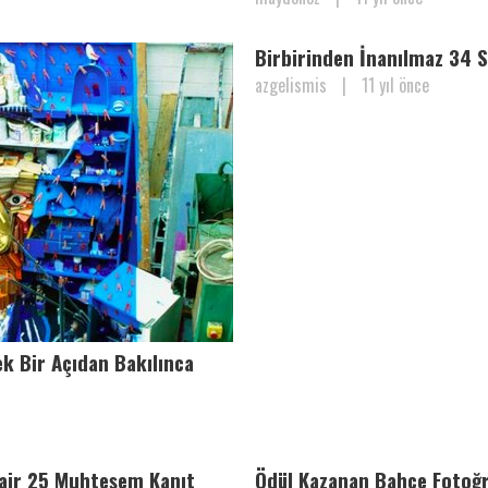
Birbirinden İnanılmaz 34 
azgelismis
|
11 yıl önce
ek Bir Açıdan Bakılınca
air 25 Muhteşem Kanıt
Ödül Kazanan Bahçe Fotoğr