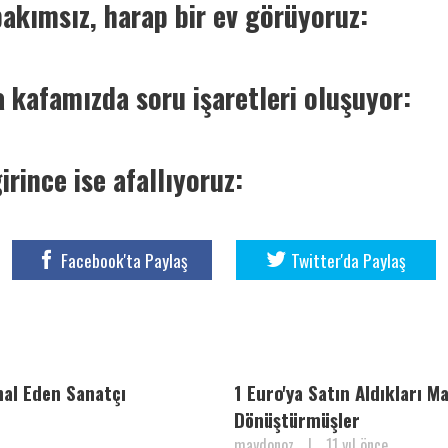
bakımsız, harap bir ev görüyoruz:
 kafamızda soru işaretleri oluşuyor:
girince ise afallıyoruz:
Facebook'ta Paylaş
Twitter'da Paylaş
mal Eden Sanatçı
1 Euro'ya Satın Aldıkları M
Dönüştürmüşler
maydonoz
|
11 yıl önce