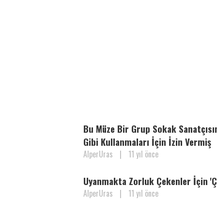
Bu Müze Bir Grup Sokak Sanatçısına
Gibi Kullanmaları İçin İzin Vermiş
AlperUras
|
11 yıl önce
Uyanmakta Zorluk Çekenler İçin 'Ço
AlperUras
|
11 yıl önce