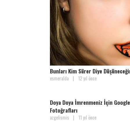
Bunları Kim Sürer Diye Düşüneceğin
esmeralda
|
12 yıl önce
Doya Doya İmrenmeniz İçin Google
Fotoğrafları
azgelismis
|
11 yıl önce