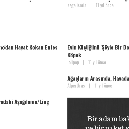
azgelismis
|
11 yıl önce
ano'dan Hayat Kokan Enfes
Evin Küçüğünü 'Şöyle Bir D
Köpek
lolipop
|
11 yıl önce
Ağaçların Arasında, Havada
AlperUras
|
11 yıl önce
yadaki Aşağılama/Linç