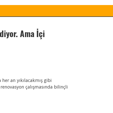
Ediyor. Ama İçi
a her an yıkılacakmış gibi
ı renovasyon çalışmasında bilinçli