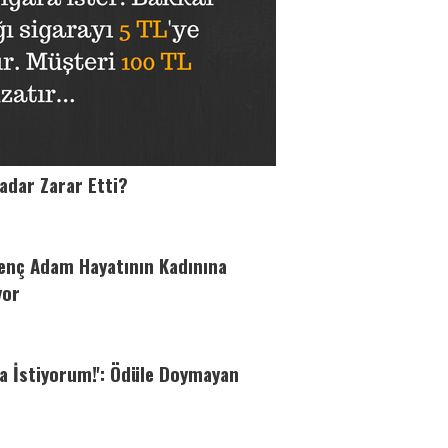
adar Zarar Etti?
Genç Adam Hayatının Kadınına
yor
ha İstiyorum!': Ödüle Doymayan