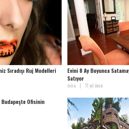
iz Sıradışı Ruj Modelleri
Evini 8 Ay Boyunca Satama
Satıyor
mira
|
11 yıl önce
 Budapeşte Ofisinin