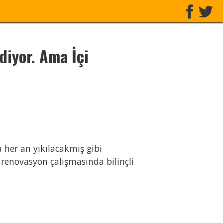
Ediyor. Ama İçi
a her an yıkılacakmış gibi
ı renovasyon çalışmasında bilinçli