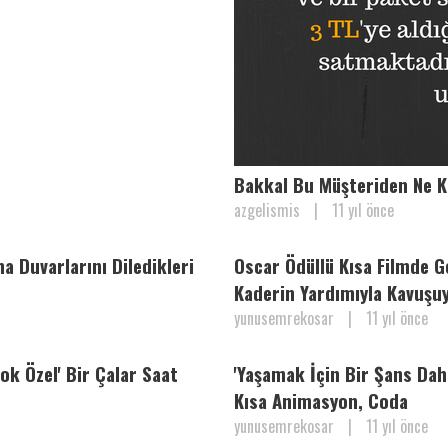
Bakkal Bu Müşteriden Ne K
azgelismis
|
11 yıl önce
 Duvarlarını Diledikleri
Oscar Ödüllü Kısa Filmde 
Kaderin Yardımıyla Kavuşu
yunusemrekosar
|
11 yıl önce
k Özel' Bir Çalar Saat
'Yaşamak İçin Bir Şans Da
Kısa Animasyon, Coda
yunusemrekosar
|
11 yıl önce