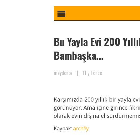
Bu Yayla Evi 200 Yıll
Bambaşka...
maydonoz
|
11 yıl önce
Karşımızda 200 yıllık bir yayla e
görünüyor. Ama içine girince fikri
olarak evin dışına el sürdürmemiş
Kaynak:
archfly