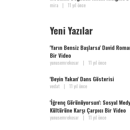
mira
|
11 yıl önce
Yeni Yazılar
'Yarın Bensiz Başlarsa' David Rom
Bir Video
yunusemrekosar
|
11 yıl önce
'Beyin Yakan' Dans Gösterisi
vedat
|
11 yıl önce
'İğrenç Görünüyorsun': Sosyal Med
Kültürüne Karşı Çarpıcı Bir Video
yunusemrekosar
|
11 yıl önce