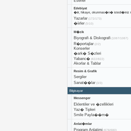
Eserler
Edebiyat
�iir, hikaye, okunmas�n� istedi�iniz 
Yazarlar
(172/173)
�iirler
(5/10)
M�zik
Biyografi & Diskografi
(1067/1067)
R�portajlar
(2/2)
Konserler
�ark� S�zleri
Yabanc�
(822/822)
Akorlar & Tablar
Resim & Grafik
Sergiler
Sanat��lar
(3/3)
Bilgisayar
Messenger
Eklentiler ve �zellikleri
Yaz� Tipleri
Smile Payla��m�
Anlat�mlar
Program Anlatimi
(678/680)