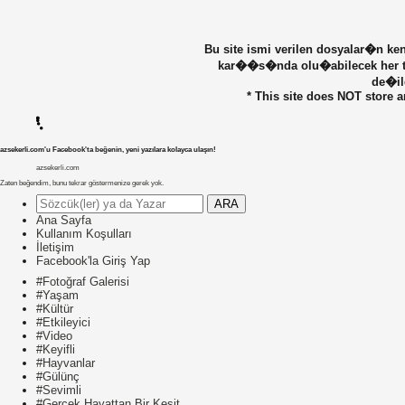
Bu site ismi verilen dosyalar�n k
kar��s�nda olu�abilecek her t�
de�il
* This site does NOT store a
azsekerli.com'u Facebook'ta beğenin, yeni yazılara kolayca ulaşın!
azsekerli.com
Zaten beğendim, bunu tekrar göstermenize gerek yok.
ARA
Ana Sayfa
Kullanım Koşulları
İletişim
Facebook'la Giriş Yap
#Fotoğraf Galerisi
#Yaşam
#Kültür
#Etkileyici
#Video
#Keyifli
#Hayvanlar
#Gülünç
#Sevimli
#Gerçek Hayattan Bir Kesit