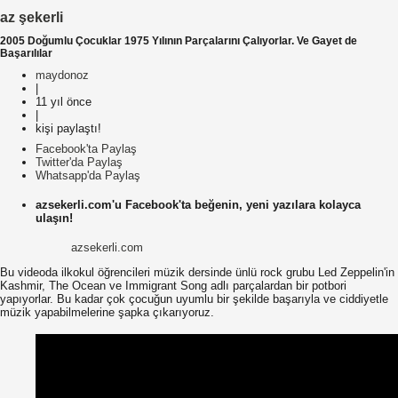
az şekerli
2005 Doğumlu Çocuklar 1975 Yılının Parçalarını Çalıyorlar. Ve Gayet de
Başarılılar
maydonoz
|
11 yıl önce
|
kişi paylaştı!
Facebook'ta Paylaş
Twitter'da Paylaş
Whatsapp'da Paylaş
azsekerli.com'u Facebook'ta beğenin, yeni yazılara kolayca
ulaşın!
azsekerli.com
Bu videoda ilkokul öğrencileri müzik dersinde ünlü rock grubu Led Zeppelin'in
Kashmir, The Ocean ve Immigrant Song adlı parçalardan bir potbori
yapıyorlar. Bu kadar çok çocuğun uyumlu bir şekilde başarıyla ve ciddiyetle
müzik yapabilmelerine şapka çıkarıyoruz.