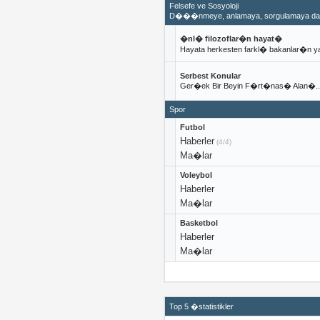
Felsefe ve Sosyoloji
D���nmeye, anlamaya, sorgulamaya daya
�nl� filozoflar�n hayat�
Hayata herkesten farkl� bakanlar�
Serbest Konular
Ger�ek Bir Beyin F�rt�nas� Alan�..
Spor
Futbol
Haberler
(4/4)
Ma�lar
Voleybol
Haberler
Ma�lar
Basketbol
Haberler
Ma�lar
Top 5 �statistikler