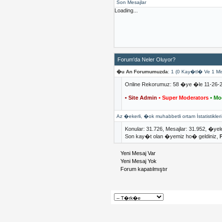
Son Mesajlar
Loading...
Forum'da Neler Oluyor?
�u An Forumumuzda
: 1 (0 Kay�tl� Ve 1 Mi
Online Rekorumuz: 58 �ye �le 11-26-2
• Site Admin
• Super Moderators
• Mo
Az �ekerli, �ok muhabbetli ortam İstatistikleri
Konular: 31.726, Mesajlar: 31.952, �yel
Son kay�t olan �yemiz ho� geldiniz,
Yeni Mesaj Var
Yeni Mesaj Yok
Forum kapatılmıştır