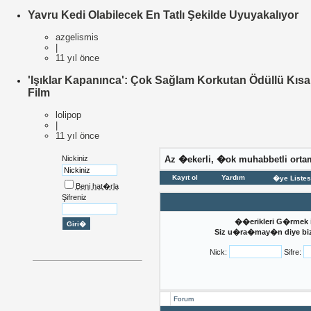
Yavru Kedi Olabilecek En Tatlı Şekilde Uyuyakalıyor
azgelismis
|
11 yıl önce
'Işıklar Kapanınca': Çok Sağlam Korkutan Ödüllü Kısa
Film
lolipop
|
11 yıl önce
Nickiniz
Az �ekerli, �ok muhabbetli orta
Kayıt ol
Yardım
�ye Listes
Beni hat�rla
Şifreniz
��erikleri G�rmek i
Siz u�ra�may�n diye biz s
Nick:
Sifre:
Forum