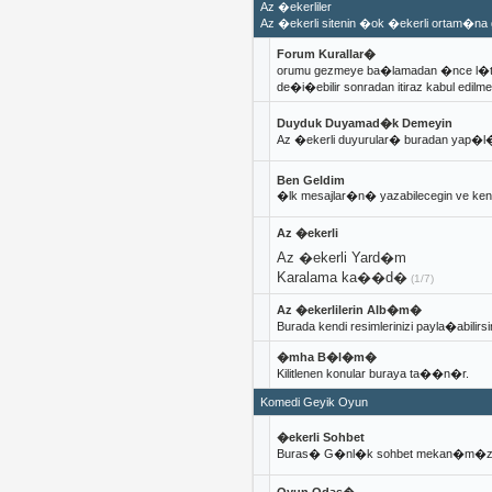
Az �ekerliler
Az �ekerli sitenin �ok �ekerli ortam�n
Forum Kurallar�
orumu gezmeye ba�lamadan �nce l�tf
de�i�ebilir sonradan itiraz kabul edilme
Duyduk Duyamad�k Demeyin
Az �ekerli duyurular� buradan yap�l�
Ben Geldim
�lk mesajlar�n� yazabilecegin ve ke
Az �ekerli
Az �ekerli Yard�m
Karalama ka��d�
(1/7)
Az �ekerlilerin Alb�m�
Burada kendi resimlerinizi payla�abilirsi
�mha B�l�m�
Kilitlenen konular buraya ta��n�r.
Komedi Geyik Oyun
�ekerli Sohbet
Buras� G�nl�k sohbet mekan�m�z