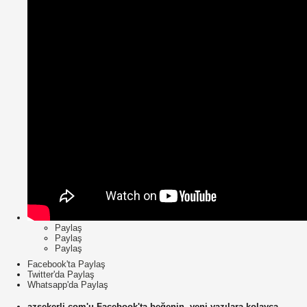
Paylaş
Paylaş
Paylaş
Facebook'ta Paylaş
Twitter'da Paylaş
Whatsapp'da Paylaş
azsekerli.com'u Facebook'ta beğenin, yeni yazılara kolayca