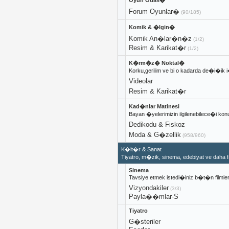
Oyun Odas�
Forum Oyunlar�
(90/185)
Komik & �lgin�
Komik An�lar�n�z
(1/2)
Resim & Karikat�r
(1/2)
K�rm�z� Noktal�
Korku,gerilim ve bi o kadarda de�i�ik
Videolar
Resim & Karikat�r
Kad�nlar Matinesi
Bayan �yelerimizin ilgilenebilece�i konu
Dedikodu & Fiskoz
Moda & G�zellik
(958/960)
K�lt�r & Sanat
Tiyatro, m�zik, sinema, edebiyat ve daha 
Sinema
Tavsiye etmek istedi�iniz b�t�n filmler.
Vizyondakiler
(3/3)
Payla��mlar-S
Tiyatro
G�steriler