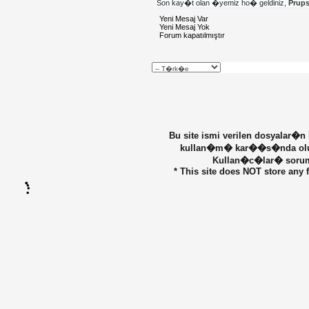
Son kay�t olan �yemiz ho� geldiniz,
Prup
Yeni Mesaj Var
Yeni Mesaj Yok
Forum kapatılmıştır
Bu site ismi verilen dosyalar�n
kullan�m� kar��s�nda olu�ab
Kullan�c�lar� sorumlu
* This site does NOT store any f