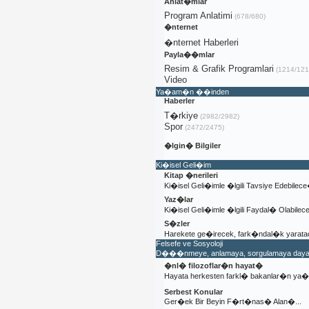
Anlat�mlar
Program Anlatimi
(678/680)
�nternet
�nternet Haberleri
Payla��mlar
Resim & Grafik Programlari
(1214/121
Video
Ya�am�n ��inden
Haberler
T�rkiye
(2982/2982)
Spor
(2472/2475)
�lgin� Bilgiler
Ki�isel Geli�im
Kitap �nerileri
Ki�isel Geli�imle �lgili Tavsiye Edebilec
Yaz�lar
Ki�isel Geli�imle �lgili Faydal� Olabile
S�zler
Harekete ge�irecek, fark�ndal�k yaratac
Felsefe ve Sosyoloji
D���nmeye, anlamaya, sorgulamaya dayal�
�nl� filozoflar�n hayat�
Hayata herkesten farkl� bakanlar�n y
Serbest Konular
Ger�ek Bir Beyin F�rt�nas� Alan�...