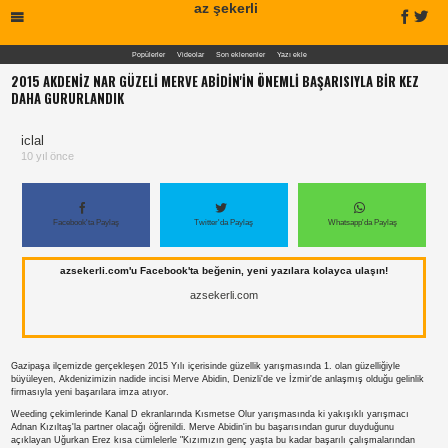
az şekerli
Popülerler
Videolar
Son eklenenler
Yazı ekle
2015 AKDENİZ NAR GÜZELİ MERVE ABİDİN'İN ÖNEMLİ BAŞARISIYLA BİR KEZ
DAHA GURURLANDIK
iclal
10 yıl önce
Facebook'ta Paylaş
Twitter'da Paylaş
Whatsapp'da Paylaş
azsekerli.com'u Facebook'ta beğenin, yeni yazılara kolayca ulaşın!
azsekerli.com
Gazipaşa ilçemizde gerçekleşen 2015 Yılı içerisinde güzellik yarışmasında 1. olan güzelliğiyle
büyüleyen, Akdenizimizin nadide incisi Merve Abidin, Denizli'de ve İzmir'de anlaşmış olduğu gelinlik
firmasıyla yeni başarılara imza atıyor.
Weeding çekimlerinde Kanal D ekranlarında Kısmetse Olur yarışmasında ki yakışıklı yarışmacı
Adnan Kızıltaş'la partner olacağı öğrenildi. Merve Abidin'in bu başarısından gurur duyduğunu
açıklayan Uğurkan Erez kısa cümlelerle "Kızımızın genç yaşta bu kadar başarılı çalışmalarından