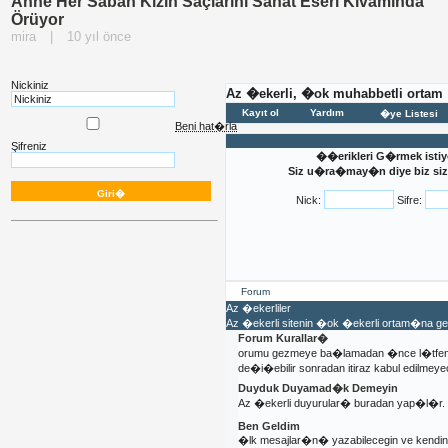
Anne Her Sabah Kızın Saçlarını Sanat Eseri Kıvamında
Örüyor
mira
|
10 yıl önce
Nickiniz
Az �ekerli, �ok muhabbetli ortam
Kayıt ol
Yardım
�ye Listesi
Beni hat�rla
Şifreniz
��erikleri G�rmek istiy
Siz u�ra�may�n diye biz sizi
Nick:
Sifre:
Forum
Az �ekerliler
Az �ekerli sitenin �ok �ekerli ortam�na 
Forum Kurallar�
orumu gezmeye ba�lamadan �nce l�tfen 
de�i�ebilir sonradan itiraz kabul edilmeyec
Duyduk Duyamad�k Demeyin
Az �ekerli duyurular� buradan yap�l�r.
Ben Geldim
�lk mesajlar�n� yazabilecegin ve kendi