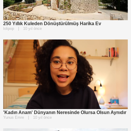
250 Yıllık Kuleden Dönüştürülmüş Harika Ev
lolipop
|
10 yıl önce
'Kadın Anam' Dünyanın Neresinde Olursa Olsun Aynıdır
Yunus Emre
|
10 yıl önce