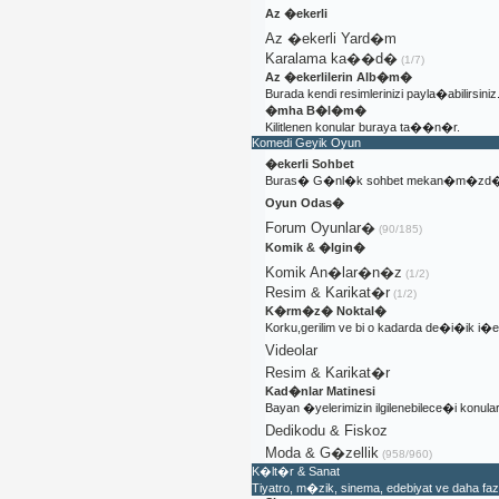
Az �ekerli
Az �ekerli Yard�m
Karalama ka��d�
(1/7)
Az �ekerlilerin Alb�m�
Burada kendi resimlerinizi payla�abilirsiniz
�mha B�l�m�
Kilitlenen konular buraya ta��n�r.
Komedi Geyik Oyun
�ekerli Sohbet
Buras� G�nl�k sohbet mekan�m�zd�
Oyun Odas�
Forum Oyunlar�
(90/185)
Komik & �lgin�
Komik An�lar�n�z
(1/2)
Resim & Karikat�r
(1/2)
K�rm�z� Noktal�
Korku,gerilim ve bi o kadarda de�i�ik i
Videolar
Resim & Karikat�r
Kad�nlar Matinesi
Bayan �yelerimizin ilgilenebilece�i konular
Dedikodu & Fiskoz
Moda & G�zellik
(958/960)
K�lt�r & Sanat
Tiyatro, m�zik, sinema, edebiyat ve daha fa