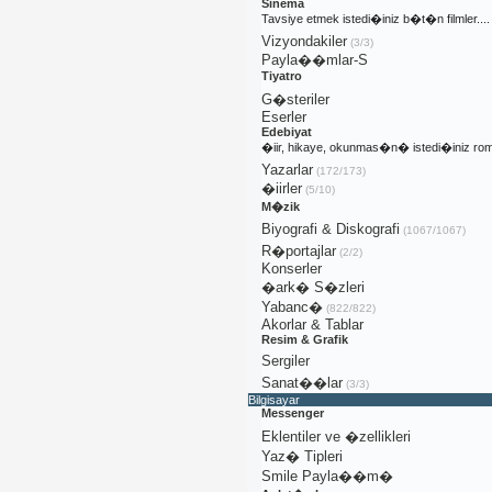
Sinema
Tavsiye etmek istedi�iniz b�t�n filmler....
Vizyondakiler
(3/3)
Payla��mlar-S
Tiyatro
G�steriler
Eserler
Edebiyat
�iir, hikaye, okunmas�n� istedi�iniz rom
Yazarlar
(172/173)
�iirler
(5/10)
M�zik
Biyografi & Diskografi
(1067/1067)
R�portajlar
(2/2)
Konserler
�ark� S�zleri
Yabanc�
(822/822)
Akorlar & Tablar
Resim & Grafik
Sergiler
Sanat��lar
(3/3)
Bilgisayar
Messenger
Eklentiler ve �zellikleri
Yaz� Tipleri
Smile Payla��m�