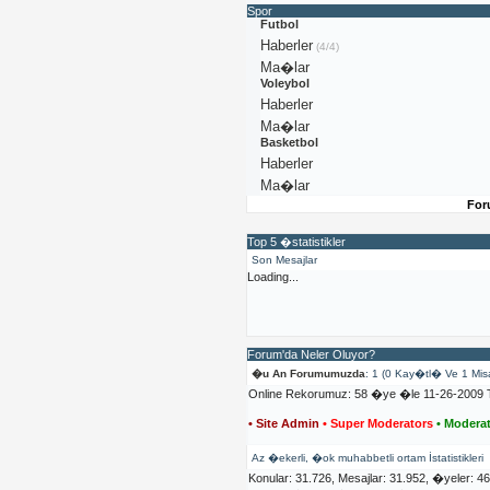
Spor
Futbol
Haberler
(4/4)
Ma�lar
Voleybol
Haberler
Ma�lar
Basketbol
Haberler
Ma�lar
For
Top 5 �statistikler
Son Mesajlar
Loading...
Forum'da Neler Oluyor?
�u An Forumumuzda
: 1 (0 Kay�tl� Ve 1 Mis
Online Rekorumuz: 58 �ye �le 11-26-2009 T
• Site Admin
• Super Moderators
• Moderat
Az �ekerli, �ok muhabbetli ortam İstatistikleri
Konular: 31.726, Mesajlar: 31.952, �yeler: 4