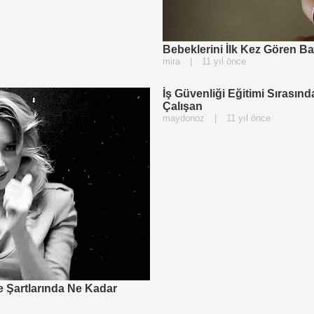
Bebeklerini İlk Kez Gören Ba
mira
|
11 yıl önce
İş Güvenliği Eğitimi Sıras
Çalışan
maydonoz
|
11 yıl önce
e Şartlarında Ne Kadar