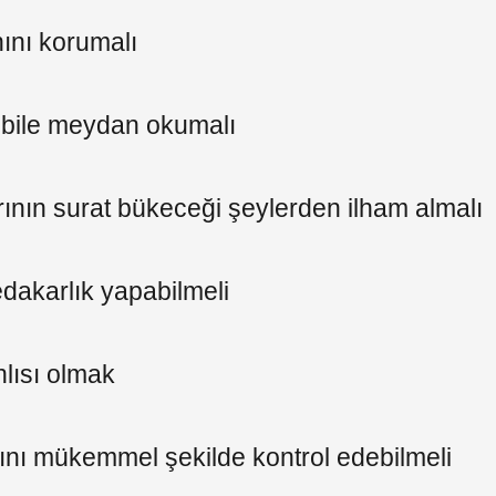
ını korumalı
bile meydan okumalı
ının surat bükeceği şeylerden ilham almalı
fedakarlık yapabilmeli
lısı olmak
ını mükemmel şekilde kontrol edebilmeli