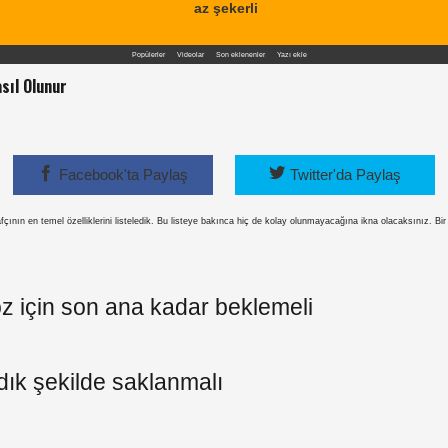
az şekerli
Popülerler
Videolar
Son eklenenler
Yazı ekle
sıl Olunur
Facebook'ta Paylaş
Twitter'da Paylaş
afçının en temel özelliklerini listeledik. Bu listeye bakınca hiç de kolay olunmayacağına ikna olacaksınız. Bi
z için son ana kadar beklemeli
dık şekilde saklanmalı