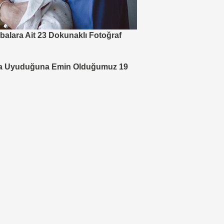
balara Ait 23 Dokunaklı Fotoğraf
ında Uyuduğuna Emin Olduğumuz 19