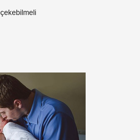
çekebilmeli