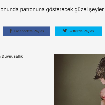
onunda patronuna gösterecek güzel şeyler 
Facebook'ta Paylaş
Twitter'da Paylaş
n Duygusallık