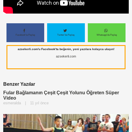
Facebook'ta Paylaş
Twitter'da Paylaş
Whatsapp'da Paylaş
azsekerli.com'u Facebook'ta beğenin, yeni yazılara kolayca ulaşın!
azsekerli.com
Benzer Yazılar
Fular Bağlamanın Çeşit Çeşit Yolunu Öğreten Süper
Video
esmeralda
|
11 yıl önce