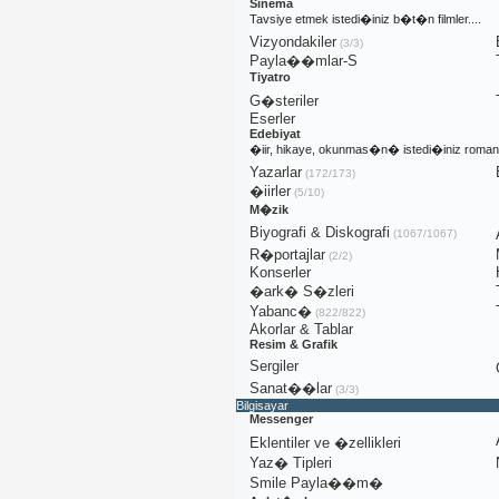
Sinema
Tavsiye etmek istedi�iniz b�t�n filmler....
Vizyondakiler
(3/3)
Payla��mlar-S
Tiyatro
G�steriler
Eserler
Edebiyat
�iir, hikaye, okunmas�n� istedi�iniz roman
Yazarlar
(172/173)
�iirler
(5/10)
M�zik
Biyografi & Diskografi
(1067/1067)
R�portajlar
(2/2)
Konserler
�ark� S�zleri
Yabanc�
(822/822)
Akorlar & Tablar
Resim & Grafik
Sergiler
Sanat��lar
(3/3)
Bilgisayar
Messenger
Eklentiler ve �zellikleri
Yaz� Tipleri
Smile Payla��m�