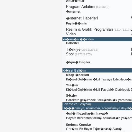
Anlat�mlar
Program Anlatimi
(678/680)
�nternet
�nternet Haberleri
Payla��mlar
Resim & Grafik Programlari
(1214/1217)
Video
Ya�am�n ��inden
Haberler
T�rkiye
(2982/2982)
Spor
(2472/2475)
�lgin� Bilgiler
Ki�isel Geli�im
Kitap �nerileri
Ki�isel Geli�imle �lgili Tavsiye Edebilece�
Yaz�lar
Ki�isel Geli�imle �lgili Faydal� Olabilecek
S�zler
Harekete ge�irecek, fark�ndal�k yaratacak 
Felsefe ve Sosyoloji
D���nmeye, anlamaya, sorgulamaya dayal� se
�nl� filozoflar�n hayat�
Hayata herkesten farkl� bakanlar�n ya�
Serbest Konular
Ger�ek Bir Beyin F�rt�nas� Alan�...