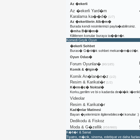
Az �ekerli
Az �ekerli Yard�m
Karalama ka��d�
(1/7)
Az �ekerlilerin Alb�m�
Burada kendi resimlerinizi payla�abilirsiniz.
�mha B�l�m�
Kilitlenen konular buraya ta��n�r.
Komedi Geyik Oyun
�ekerli Sohbet
Buras� G�nl�k sohbet mekan�m�zd�r.
Oyun Odas�
Forum Oyunlar�
(90/185)
Komik & �lgin�
Komik An�lar�n�z
(1/2)
Resim & Karikat�r
(1/2)
K�rm�z� Noktal�
Korku,gerilim ve bi o kadarda de�i�ik i�er
Videolar
Resim & Karikat�r
Kad�nlar Matinesi
Bayan �yelerimizin ilgilenebilece�i konular :)
Dedikodu & Fiskoz
Moda & G�zellik
(958/960)
K�lt�r & Sanat
Tiyatro, m�zik, sinema, edebiyat ve daha fazl