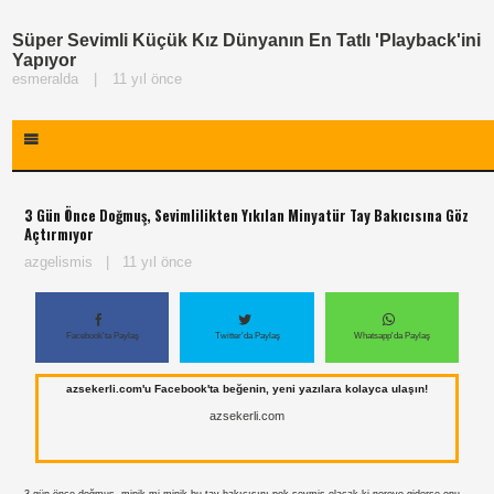
Süper Sevimli Küçük Kız Dünyanın En Tatlı 'Playback'ini
Yapıyor
esmeralda
|
11 yıl önce
3 Gün Önce Doğmuş, Sevimlilikten Yıkılan Minyatür Tay Bakıcısına Göz
Açtırmıyor
azgelismis
|
11 yıl önce
Facebook'ta Paylaş
Twitter'da Paylaş
Whatsapp'da Paylaş
azsekerli.com'u Facebook'ta beğenin, yeni yazılara kolayca ulaşın!
azsekerli.com