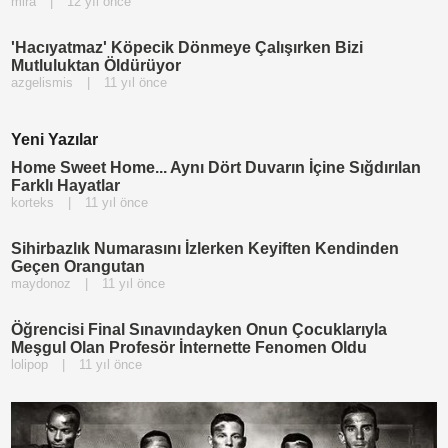
mira
|
12 yıl önce
'Hacıyatmaz' Köpecik Dönmeye Çalışırken Bizi
Mutluluktan Öldürüyor
azgelismis
|
11 yıl önce
Yeni Yazılar
Home Sweet Home... Aynı Dört Duvarın İçine Sığdırılan
Farklı Hayatlar
korteks
|
11 yıl önce
Sihirbazlık Numarasını İzlerken Keyiften Kendinden
Geçen Orangutan
maydonoz
|
11 yıl önce
Öğrencisi Final Sınavındayken Onun Çocuklarıyla
Meşgul Olan Profesör İnternette Fenomen Oldu
lolipop
|
11 yıl önce