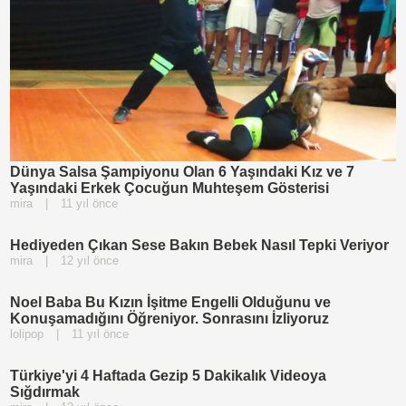
Dünya Salsa Şampiyonu Olan 6 Yaşındaki Kız ve 7
Yaşındaki Erkek Çocuğun Muhteşem Gösterisi
mira
|
11 yıl önce
Hediyeden Çıkan Sese Bakın Bebek Nasıl Tepki Veriyor
mira
|
12 yıl önce
Noel Baba Bu Kızın İşitme Engelli Olduğunu ve
Konuşamadığını Öğreniyor. Sonrasını İzliyoruz
lolipop
|
11 yıl önce
Türkiye'yi 4 Haftada Gezip 5 Dakikalık Videoya
Sığdırmak