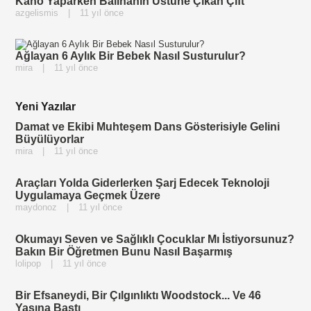
Kano Yaparken Balinanın Üstüne Çıkan Çift
azgelismis
|
11 yıl önce
Ağlayan 6 Aylık Bir Bebek Nasıl Susturulur?
mira
|
11 yıl önce
Yeni Yazılar
Damat ve Ekibi Muhteşem Dans Gösterisiyle Gelini
Büyülüyorlar
mira
|
11 yıl önce
Araçları Yolda Giderlerken Şarj Edecek Teknoloji
Uygulamaya Geçmek Üzere
maydonoz
|
11 yıl önce
Okumayı Seven ve Sağlıklı Çocuklar Mı İstiyorsunuz?
Bakın Bir Öğretmen Bunu Nasıl Başarmış
lolipop
|
11 yıl önce
Bir Efsaneydi, Bir Çılgınlıktı Woodstock... Ve 46
Yaşına Bastı