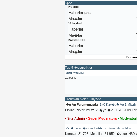
Spor
Futbol
Haberler
(4/4)
Ma�lar
Voleybol
Haberler
Ma�lar
Basketbol
Haberler
Ma�lar
Forum
Top 5 �statistikler
Son Mesajlar
Loading...
Forum'da Neler Oluyor?
�u An Forumumuzda
: 1 (0 Kay�tl� Ve 1 Misaf
Online Rekorumuz: 58 �ye �le 11-26-2009 Tar
• Site Admin
• Super Moderators
• Moderator
Az �ekerli, �ok muhabbetli ortam İstatistikleri
Konular: 31.726, Mesajlar: 31.952, �yeler: 460,