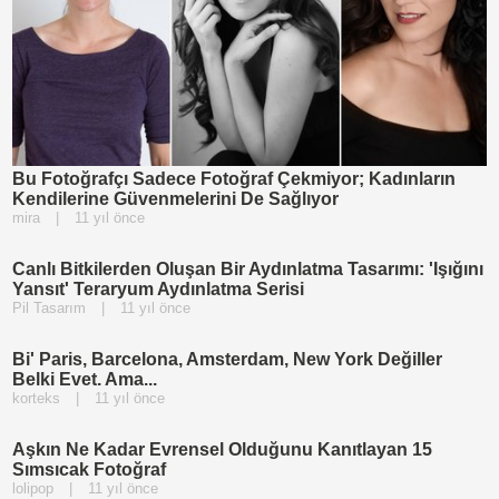
Bu Fotoğrafçı Sadece Fotoğraf Çekmiyor; Kadınların
Kendilerine Güvenmelerini De Sağlıyor
mira
|
11 yıl önce
Canlı Bitkilerden Oluşan Bir Aydınlatma Tasarımı: 'Işığını
Yansıt' Teraryum Aydınlatma Serisi
Pil Tasarım
|
11 yıl önce
Bi' Paris, Barcelona, Amsterdam, New York Değiller
Belki Evet. Ama...
korteks
|
11 yıl önce
Aşkın Ne Kadar Evrensel Olduğunu Kanıtlayan 15
Sımsıcak Fotoğraf
lolipop
|
11 yıl önce