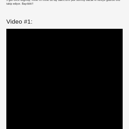
3 gün önce doğmuş, minik mi minik bu tay bakıcısını pek sevmiş olacak ki nereye giderse onu
takip ediyor. Bayıldık!!
Video #1:
Paylaş
Paylaş
Paylaş