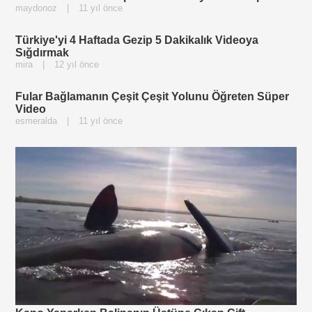
maydonoz
|
11 yıl önce
Türkiye'yi 4 Haftada Gezip 5 Dakikalık Videoya
Sığdırmak
mira
|
12 yıl önce
Fular Bağlamanın Çeşit Çeşit Yolunu Öğreten Süper
Video
esmeralda
|
11 yıl önce