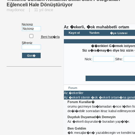
Eğlenceli Hale Dönüştürüyor
maydonoz
|
11 yıl önce
Nickiniz
Az �ekerli, �ok muhabbetli ortam
Kayıt ol
Yardım
�ye Listesi
Beni hat�rla
Şifreniz
��erikleri G�rmek istiyor
Siz u�ra�may�n diye biz sizin �
Nick:
Sifre:
Forum
Az �ekerliler
Az �ekerli sitenin �ok �ekerli ortam�na gen
Forum Kurallar�
orumu gezmeye ba�lamadan �nce l�tfen fo
de�i�ebilir sonradan itiraz kabul edilmeyecekt
Duyduk Duyamad�k Demeyin
Az �ekerli duyurular� buradan yap�l�r.
Ben Geldim
�lk mesajlar�n� yazabilecegin ve kendini 