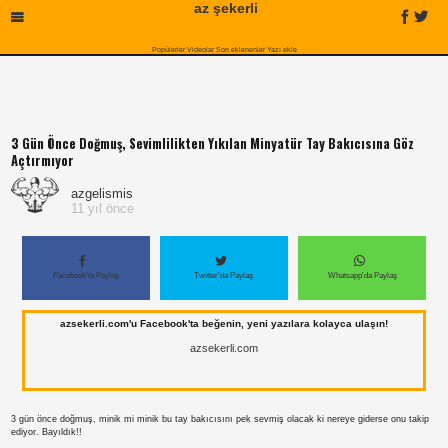
az şekerli
Popülerler
Videolar
Son eklenenler
Yazı ekle
3 Gün Önce Doğmuş, Sevimlilikten Yıkılan Minyatür Tay Bakıcısına Göz
Açtırmıyor
azgelismis
11 yıl önce
Facebook'ta Paylaş
Twitter'da Paylaş
Whatsapp'da Paylaş
azsekerli.com'u Facebook'ta beğenin, yeni yazılara kolayca ulaşın!
azsekerli.com
3 gün önce doğmuş, minik mi minik bu tay bakıcısını pek sevmiş olacak ki nereye giderse onu takip
ediyor. Bayıldık!!