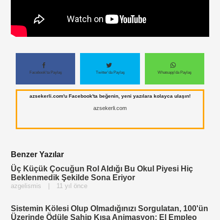
Facebook'ta Paylaş
Twitter'da Paylaş
Whatsapp'da Paylaş
azsekerli.com'u Facebook'ta beğenin, yeni yazılara kolayca ulaşın!
azsekerli.com
Benzer Yazılar
Üç Küçük Çocuğun Rol Aldığı Bu Okul Piyesi Hiç
Beklenmedik Şekilde Sona Eriyor
azgelismis
|
11 yıl önce
Sistemin Kölesi Olup Olmadığınızı Sorgulatan, 100'ün
Üzerinde Ödüle Sahip Kısa Animasyon: El Empleo