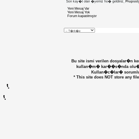
Son kay�t olan �yemiz ho� geldiniz,
Prupsst
Yeni Mesaj Var
Yeni Mesaj Yok
Forum kapatılmıştır
Bu site ismi verilen dosyalar�n k
kullan�m� kar��s�nda olu�abil
Kullan�c�lar� sorumlu d
* This site does NOT store any fil