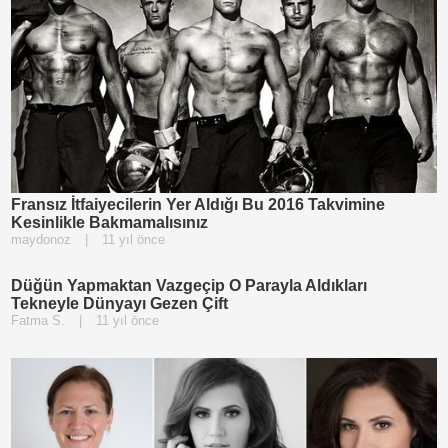
Fransız İtfaiyecilerin Yer Aldığı Bu 2016 Takvimine
Kesinlikle Bakmamalısınız
maydonoz
|
11 yıl önce
Düğün Yapmaktan Vazgeçip O Parayla Aldıkları
Tekneyle Dünyayı Gezen Çift
Fatma S.
|
11 yıl önce