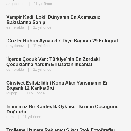
azgelismis
|
11 yıl önce
Vampir Kedi 'Loki' Dünyanın En Acımazsız
Bakışlarına Sahip!
esmeralda
|
11 yıl önce
'Gözler Ruhun Aynasıdır' Diye Bağıran 29 Fotoğraf
maydonoz
|
11 yıl önce
'İçerde Çocuk Var': Türkiye'nin En Zordaki
Çocuklarına Yardım Eli Uzatan İnsanlar
esmeralda
|
11 yıl önce
Cinsiyet Eşitsizliğini Konu Alan Yarışmanın En
Başarılı 12 Karikatürü
lolipop
|
11 yıl önce
İnanılmaz Bir Kardeşlik Öyküsü: İkizinin Çocuğunu
Doğurdu
mira
|
11 yıl önce
Trolleme Uzmanı Reklamcı Sıkıcı Stok Fotoğrafları