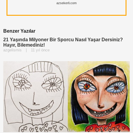
Paylaş
azsekerli.com
Benzer Yazılar
21 Yaşında Milyoner Bir Sporcu Nasıl Yaşar Dersiniz?
Hayır, Bilemediniz!
azgelismis
|
11 yıl önce