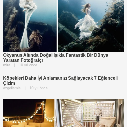
Okyanus Altında Doğal Işıkla Fantastik Bir Dünya
Yaratan Fotoğrafçı
mira
|
10 yıl önce
Köpekleri Daha İyi Anlamanızı Sağlayacak 7 Eğlenceli
Çizim
azgelismis
|
10 yıl önce