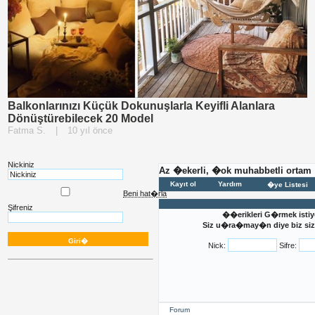
Balkonlarınızı Küçük Dokunuşlarla Keyifli Alanlara
Dönüştürebilecek 20 Model
Fatma S.
|
10 yıl önce
Nickiniz
Az �ekerli, �ok muhabbetli ortam
Kayıt ol
Yardım
�ye Listesi
Beni hat�rla
Şifreniz
��erikleri G�rmek istiy
Siz u�ra�may�n diye biz sizi
Nick:
Sifre:
Forum