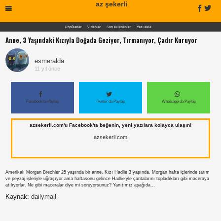
az şekerli
Popülerler
Videolar
Son eklenenler
Yazı ekle
Anne, 3 Yaşındaki Kızıyla Doğada Geziyor, Tırmanıyor, Çadır Kuruyor
esmeralda
11 yıl önce
Facebook'ta Paylaş
Twitter'da Paylaş
Whatsapp'da Paylaş
azsekerli.com'u Facebook'ta beğenin, yeni yazılara kolayca ulaşın!
azsekerli.com
Amerikalı Morgan Brechler 25 yaşında bir anne. Kızı Hadlie 3 yaşında. Morgan hafta içlerinde tarım
ve peyzaj işleriyle uğraşıyor ama haftasonu gelince Hadlie'yle çantalarını topladıkları gibi maceraya
atılıyorlar. Ne gibi maceralar diye mi soruyorsunuz? Yanıtımız aşağıda...
Kaynak:
dailymail