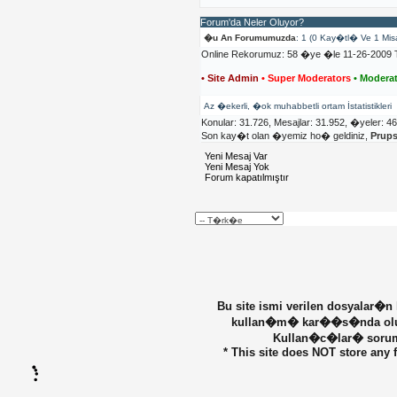
Forum'da Neler Oluyor?
�u An Forumumuzda
: 1 (0 Kay�tl� Ve 1 Mis
Online Rekorumuz: 58 �ye �le 11-26-2009 T
• Site Admin
• Super Moderators
• Moderat
Az �ekerli, �ok muhabbetli ortam İstatistikleri
Konular: 31.726, Mesajlar: 31.952, �yeler: 4
Son kay�t olan �yemiz ho� geldiniz,
Prup
Yeni Mesaj Var
Yeni Mesaj Yok
Forum kapatılmıştır
Bu site ismi verilen dosyalar�n
kullan�m� kar��s�nda olu�ab
Kullan�c�lar� sorumlu
* This site does NOT store any f