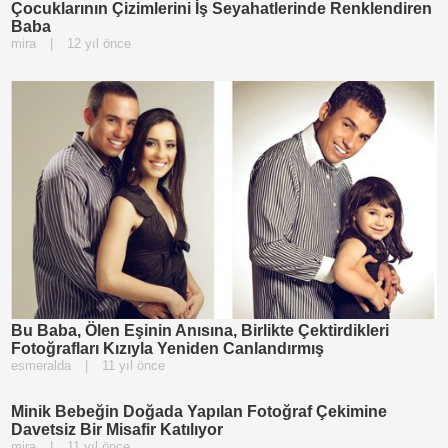
Çocuklarının Çizimlerini İş Seyahatlerinde Renklendiren
Baba
mira
|
12 yıl önce
Bu Baba, Ölen Eşinin Anısına, Birlikte Çektirdikleri
Fotoğrafları Kızıyla Yeniden Canlandırmış
esmeralda
|
11 yıl önce
Minik Bebeğin Doğada Yapılan Fotoğraf Çekimine
Davetsiz Bir Misafir Katılıyor
mira
|
11 yıl önce