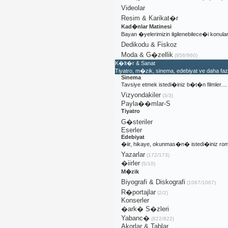
Videolar
Resim & Karikat�r
Kad�nlar Matinesi
Bayan �yelerimizin ilgilenebilece�i konular
Dedikodu & Fiskoz
Moda & G�zellik
(958/960)
K�lt�r & Sanat
Tiyatro, m�zik, sinema, edebiyat ve daha fa
Sinema
Tavsiye etmek istedi�iniz b�t�n filmler....
Vizyondakiler
(3/3)
Payla��mlar-S
Tiyatro
G�steriler
Eserler
Edebiyat
�iir, hikaye, okunmas�n� istedi�iniz rom
Yazarlar
(172/173)
�iirler
(5/10)
M�zik
Biyografi & Diskografi
(1067/1067)
R�portajlar
(2/2)
Konserler
�ark� S�zleri
Yabanc�
(822/822)
Akorlar & Tablar