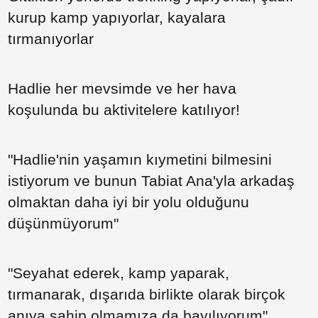
kurup kamp yapıyorlar, kayalara
Paylaş
tırmanıyorlar
Paylaş
Paylaş
Hadlie her mevsimde ve her hava
koşulunda bu aktivitelere katılıyor!
Paylaş
Paylaş
Paylaş
"Hadlie'nin yaşamın kıymetini bilmesini
istiyorum ve bunun Tabiat Ana'yla arkadaş
Paylaş
olmaktan daha iyi bir yolu olduğunu
Paylaş
düşünmüyorum"
Paylaş
"Seyahat ederek, kamp yaparak,
tırmanarak, dışarıda birlikte olarak birçok
Paylaş
anıya sahip olmamıza da bayılıyorum"