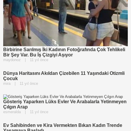
Birbirine Sarılmış İki Kadının Fotoğrafında Çok Tehlikeli
Bir Şey Var. Bu İş Çizgiyi Aşıyor
maydonoz
|
11 yıl önce
Dünya Haritasını Akıldan Çizebilen 11 Yaşındaki Otizmli
Çocuk
mira
|
11 yıl önce
Gösteriş Yaparken Lüks Evler Ve Arabalarla Yetinmeyen
Çılgın Arap
esmeralda
|
11 yıl önce
Ev Sahibinden ve Kira Vermekten Bıkan Kadın Trende
Yaşamaya Başladı