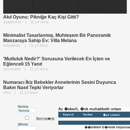
Akıl Oyunu: Pikniğe Kaç Kişi Gitti?
azgelismis
|
11 yıl önce
Minimalist Tasarlanmış, Muhteşem Bir Panoramik
Manzaraya Sahip Ev: Villa Melana
maydonoz
|
11 yıl önce
'Mutluluk Nedir?' Sorusuna Verilecek En İçten ve
Eğlenceli 15 Yanıt
esmeralda
|
11 yıl önce
Numaracı İkiz Bebekler Annelerinin Sesini Duyunca
Bakın Nasıl Tepki Veriyorlar
mira
|
11 yıl önce
Nickiniz
Az �ekerli, �ok muhabbetli ortam
Kayıt ol
Yardım
�ye Listesi
Beni hat�rla
Şifreniz
��erikleri G�rmek istiyorsa