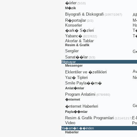
�iirler
(5/10)
M�zik
Biyografi & Diskografi
A
(1067/1067)
R�portajlar
M�
(2/2)
Konserler
Ha
�ark� S�zleri
T
Yabanc�
T
(822/822)
Akorlar & Tablar
Resim & Grafik
Sergiler
G�
Sanat��lar
(3/3)
Bilgisayar
Messenger
Av
Eklentiler ve �zellikleri
Yaz� Tipleri
Ni
Smile Payla��m�
Anlat�mlar
Program Anlatimi
(678/680)
�nternet
Ge
�nternet Haberleri
Payla��mlar
Resim & Grafik Programlari
E-
(1214/1217)
Video
Pr
Ya�am�n ��inden
Haberler