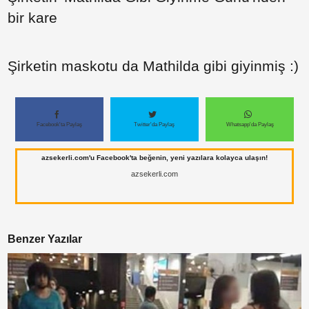
bir kare
Paylaş
Paylaş
Paylaş
Şirketin maskotu da Mathilda gibi giyinmiş :)
Paylaş
Paylaş
Paylaş
Facebook'ta Paylaş
Twitter'da Paylaş
Whatsapp'da Paylaş
Paylaş
azsekerli.com'u Facebook'ta beğenin, yeni yazılara kolayca ulaşın!
Paylaş
azsekerli.com
Benzer Yazılar