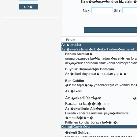
Siz u�ra�may�n diye biz sizin �n�
Nick:
Sifre:
Forum
Az �ekerliler
Az �ekerli sitenin �ok �ekerli ortam�na genel
Forum Kurallar�
orumu gezmeye ba�lamadan �nce l�tfen foru
de�i�ebilir sonradan itiraz kabul edilmeyecektir
Duyduk Duyamad�k Demeyin
Az �ekerli duyurular� buradan yap�l�r.
Ben Geldim
�lk mesajlar�n� yazabilecegin ve kendini t
Az �ekerli
Az �ekerli Yard�m
�n
Karalama ka��d�
(1/7)
Az �ekerlilerin Alb�m�
Burada kendi resimlerinizi payla�abilirsiniz.
�mha B�l�m�
Kilitlenen konular buraya ta��n�r.
Komedi Geyik Oyun
�ekerli Sohbet