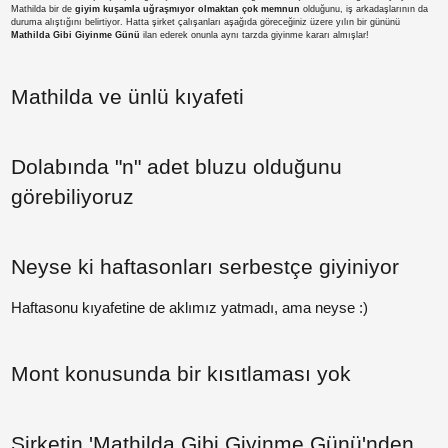
Mathilda bir de
giyim kuşamla uğraşmıyor olmaktan çok memnun
olduğunu, iş arkadaşlarının da
duruma alıştığını belirtiyor. Hatta şirket çalışanları aşağıda göreceğiniz üzere yılın bir gününü
Mathilda Gibi Giyinme Günü
ilan ederek onunla aynı tarzda giyinme kararı almışlar!
Mathilda ve ünlü kıyafeti
Paylaş
Dolabında "n" adet bluzu olduğunu
görebiliyoruz
Paylaş
Paylaş
Paylaş
Neyse ki haftasonları serbestçe giyiniyor
Paylaş
Haftasonu kıyafetine de aklımız yatmadı, ama neyse :)
Paylaş
Paylaş
Mont konusunda bir kısıtlaması yok
Paylaş
Paylaş
Paylaş
Şirketin 'Mathilda Gibi Giyinme Günü'nden