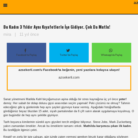
az
Bu Kadın 3 Yıldır Aynı Kıyafetlerle İşe Gidiyor. Çok Da Mutlu!
mira
|
11 yıl önce
Facebook'ta Paylaş
Twitter'da Paylaş
Whatsapp'da Paylaş
azsekerli.com'u Facebook'ta beğenin, yeni yazılara kolayca ulaşın!
azsekerli.com
Sanat yönetmeni Matilda Kahl birçoğumuzun aşina olduğu bir stres kaynağına üç yıl önce
yeter!
demiş: Her sabah bir dolap dolusu giysi arasından seçim yapmak! Peki çözümü ne olmuş? Tahmin
edeceğiniz gibi iş günlerinde hep aynı şeyleri giymeye karar vermiş. Aşağıdaki fotoğraflarda
gördüğünüz beyaz bluzdan 15 adet, siyah pantalondan da 6 çift satın alarak uygulamaya koyulmuş. O
gün bugündür de hep aynı şekilde giyiniyor.
Tarih boyunca kimilerinin sürekli aynı giysileri tercih ettiğiniz biliyoruz. Steve Jobs, Mark Zuckerberg
yakın zamandan örnekler. Ancak bu örneklerin tamamı erkek.
Mathilda karşımıza çıkan ilk kadın
.
Bu özelliğiyle ilgimizi çekti.
Kreatif ve zorlu bir işte çalışan, gün içinde zaten vermesi gereken birçok karar olduğunu söyleyen