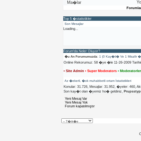
Yo
Ma�lar
Forumla
Top 5 �statistikler
Son Mesajlar
Loading...
Forum'da Neler Oluyor?
�u An Forumumuzda
: 1 (0 Kay�tl� Ve 1 Misafir 
Online Rekorumuz: 58 �ye �le 11-26-2009 Tarih
• Site Admin
• Super Moderators
• Moderatorle
Az �ekerli, �ok muhabbetli ortam İstatistikleri
Konular: 31.726, Mesajlar: 31.952, �yeler: 460,
Ak
Son kay�t olan �yemiz ho� geldiniz,
Prupssty
Yeni Mesaj Var
Yeni Mesaj Yok
Forum kapatılmıştır
C