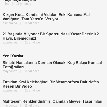
mira
|
11 yıl önce
Kızgın Koca Kendisini Aldatan Eski Karısına Mal
Varlığının 'Tam Yarısı'nı Veriyor
esmeralda
|
11 yıl önce
21 Yaşında Milyoner Bir Sporcu Nasıl Yaşar Dersiniz?
Hayır, Bilemediniz!
azgelismis
|
11 yıl önce
Yeni Yazılar
Simetri Hastalarına Derman Olacak, Kuş Bakışı Kumsal
Fotoğrafları
maydonoz
|
11 yıl önce
Tırtıldan Kral Kelebeğine: Bir Metamorfoza Dair Nefes
Kesen Bir Video
azgelismis
|
11 yıl önce
Muhteşem Renklendirilmiş 'Camdan Meyve' Tasarımları
maydonoz
|
11 yıl önce