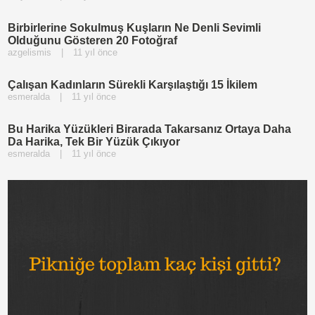
Birbirlerine Sokulmuş Kuşların Ne Denli Sevimli
Olduğunu Gösteren 20 Fotoğraf
azgelismis
|
11 yıl önce
Çalışan Kadınların Sürekli Karşılaştığı 15 İkilem
esmeralda
|
11 yıl önce
Bu Harika Yüzükleri Birarada Takarsanız Ortaya Daha
Da Harika, Tek Bir Yüzük Çıkıyor
esmeralda
|
11 yıl önce