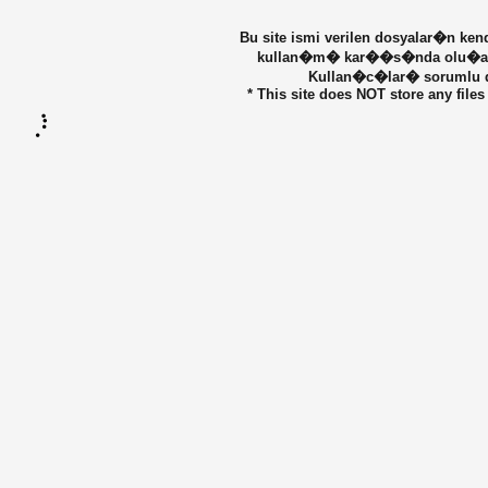
Bu site ismi verilen dosyalar�n ke
kullan�m� kar��s�nda olu�abilec
Kullan�c�lar� sorumlu de
* This site does NOT store any files