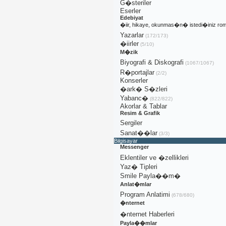
G�steriler
Eserler
Edebiyat
�iir, hikaye, okunmas�n� istedi�iniz rom
Yazarlar
(172/173)
�iirler
(5/10)
M�zik
Biyografi & Diskografi
(1067/1067)
R�portajlar
(2/2)
Konserler
�ark� S�zleri
Yabanc�
(822/822)
Akorlar & Tablar
Resim & Grafik
Sergiler
Sanat��lar
(3/3)
Bilgisayar
Messenger
Eklentiler ve �zellikleri
Yaz� Tipleri
Smile Payla��m�
Anlat�mlar
Program Anlatimi
(678/680)
�nternet
�nternet Haberleri
Payla��mlar