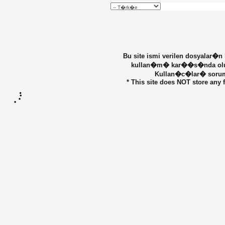
Bu site ismi verilen dosyalar�n
kullan�m� kar��s�nda olu�ab
Kullan�c�lar� sorumlu
* This site does NOT store any f