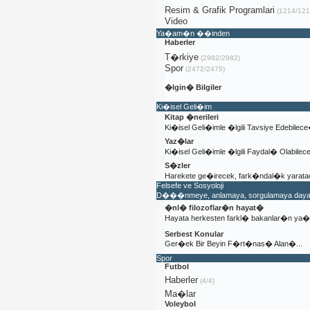
Resim & Grafik Programlari
(1214/121
Video
Ya�am�n ��inden
Haberler
T�rkiye
(2982/2982)
Spor
(2472/2475)
�lgin� Bilgiler
Ki�isel Geli�im
Kitap �nerileri
Ki�isel Geli�imle �lgili Tavsiye Edebilec
Yaz�lar
Ki�isel Geli�imle �lgili Faydal� Olabile
S�zler
Harekete ge�irecek, fark�ndal�k yaratac
Felsefe ve Sosyoloji
D���nmeye, anlamaya, sorgulamaya dayal�
�nl� filozoflar�n hayat�
Hayata herkesten farkl� bakanlar�n y
Serbest Konular
Ger�ek Bir Beyin F�rt�nas� Alan�...
Spor
Futbol
Haberler
(4/4)
Ma�lar
Voleybol