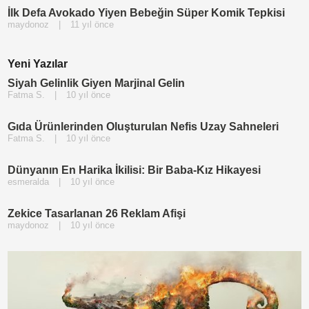
İlk Defa Avokado Yiyen Bebeğin Süper Komik Tepkisi
maydonoz
|
11 yıl önce
Yeni Yazılar
Siyah Gelinlik Giyen Marjinal Gelin
Fatma S.
|
10 yıl önce
Gıda Ürünlerinden Oluşturulan Nefis Uzay Sahneleri
Fatma S.
|
10 yıl önce
Dünyanın En Harika İkilisi: Bir Baba-Kız Hikayesi
esmeralda
|
10 yıl önce
Zekice Tasarlanan 26 Reklam Afişi
maydonoz
|
10 yıl önce