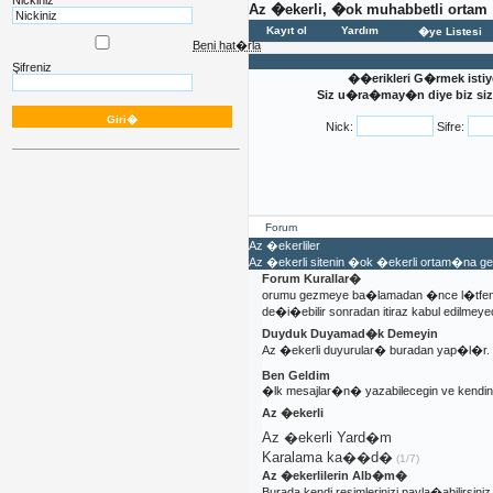
Nickiniz
Az �ekerli, �ok muhabbetli ortam
Kayıt ol
Yardım
�ye Listesi
Beni hat�rla
Şifreniz
��erikleri G�rmek istiy
Siz u�ra�may�n diye biz sizi
Nick:
Sifre:
Forum
Az �ekerliler
Az �ekerli sitenin �ok �ekerli ortam�na 
Forum Kurallar�
orumu gezmeye ba�lamadan �nce l�tfen 
de�i�ebilir sonradan itiraz kabul edilmeyec
Duyduk Duyamad�k Demeyin
Az �ekerli duyurular� buradan yap�l�r.
Ben Geldim
�lk mesajlar�n� yazabilecegin ve kendi
Az �ekerli
Az �ekerli Yard�m
Karalama ka��d�
(1/7)
Az �ekerlilerin Alb�m�
Burada kendi resimlerinizi payla�abilirsiniz