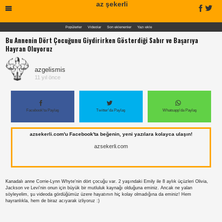
az şekerli
Popülerler
Videolar
Son eklenenler
Yazı ekle
Bu Annenin Dört Çocuğunu Giydirirken Gösterdiği Sabır ve Başarıya
Hayran Oluyoruz
azgelismis
11 yıl önce
Facebook'ta Paylaş
Twitter'da Paylaş
Whatsapp'da Paylaş
azsekerli.com'u Facebook'ta beğenin, yeni yazılara kolayca ulaşın!
azsekerli.com
Kanadalı anne Corrie-Lynn Whyte'nin dört çocuğu var. 2 yaşındaki Emily ile 8 aylık üçüzleri Olivia,
Jackson ve Levi'nin onun için büyük bir mutluluk kaynağı olduğuna eminiz. Ancak ne yalan
söyleyelim, şu videoda gördüğümüz üzere hayatının hiç kolay olmadığına da eminiz! Hem
hayranlıkla, hem de biraz acıyarak izliyoruz :)