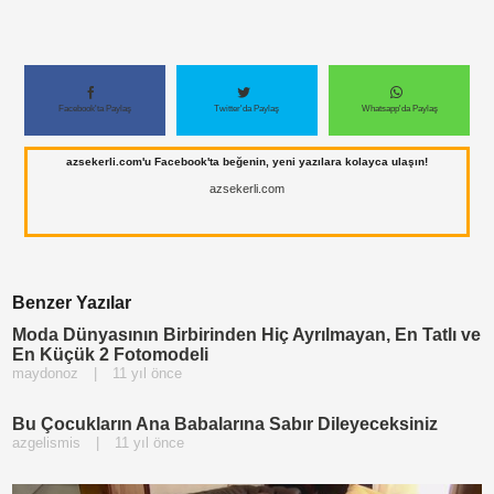
Paylaş
Paylaş
Paylaş
Paylaş
Paylaş
Paylaş
Paylaş
Facebook'ta Paylaş
Twitter'da Paylaş
Whatsapp'da Paylaş
Paylaş
Paylaş
Paylaş
Paylaş
Paylaş
azsekerli.com'u Facebook'ta beğenin, yeni yazılara kolayca ulaşın!
azsekerli.com
Paylaş
Paylaş
Paylaş
Benzer Yazılar
Moda Dünyasının Birbirinden Hiç Ayrılmayan, En Tatlı ve
En Küçük 2 Fotomodeli
maydonoz
|
11 yıl önce
Bu Çocukların Ana Babalarına Sabır Dileyeceksiniz
azgelismis
|
11 yıl önce