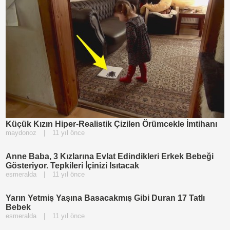
Küçük Kızın Hiper-Realistik Çizilen Örümcekle İmtihanı
maydonoz
|
11 yıl önce
Anne Baba, 3 Kızlarına Evlat Edindikleri Erkek Bebeği
Gösteriyor. Tepkileri İçinizi Isıtacak
esmeralda
|
11 yıl önce
Yarın Yetmiş Yaşına Basacakmış Gibi Duran 17 Tatlı
Bebek
esmeralda
|
11 yıl önce