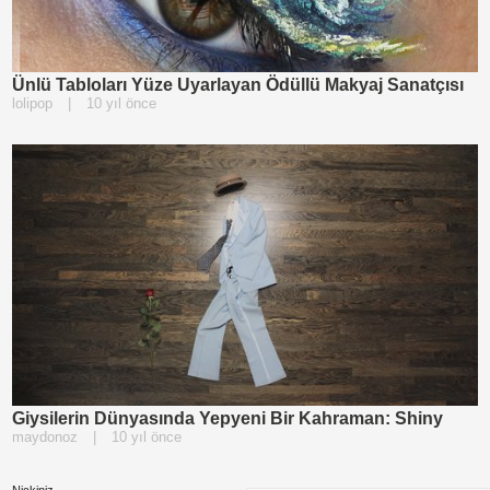
Ünlü Tabloları Yüze Uyarlayan Ödüllü Makyaj Sanatçısı
lolipop
|
10 yıl önce
Giysilerin Dünyasında Yepyeni Bir Kahraman: Shiny
maydonoz
|
10 yıl önce