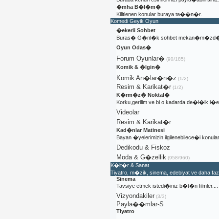
�mha B�l�m�
Kilitlenen konular buraya ta��n�r.
Komedi Geyik Oyun
�ekerli Sohbet
Buras� G�nl�k sohbet mekan�m�zd�
Oyun Odas�
Forum Oyunlar�
(90/185)
Komik & �lgin�
Komik An�lar�n�z
(1/2)
Resim & Karikat�r
(1/2)
K�rm�z� Noktal�
Korku,gerilim ve bi o kadarda de�i�ik i
Videolar
Resim & Karikat�r
Kad�nlar Matinesi
Bayan �yelerimizin ilgilenebilece�i konular
Dedikodu & Fiskoz
Moda & G�zellik
(958/960)
K�lt�r & Sanat
Tiyatro, m�zik, sinema, edebiyat ve daha fa
Sinema
Tavsiye etmek istedi�iniz b�t�n filmler....
Vizyondakiler
(3/3)
Payla��mlar-S
Tiyatro