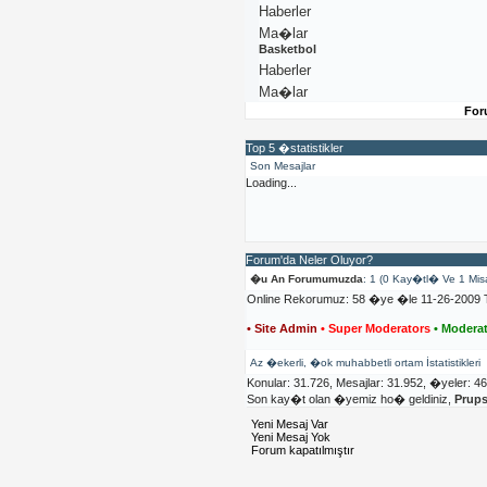
Haberler
Ma�lar
Basketbol
Haberler
Ma�lar
For
Top 5 �statistikler
Son Mesajlar
Loading...
Forum'da Neler Oluyor?
�u An Forumumuzda
: 1 (0 Kay�tl� Ve 1 Mis
Online Rekorumuz: 58 �ye �le 11-26-2009 T
• Site Admin
• Super Moderators
• Moderat
Az �ekerli, �ok muhabbetli ortam İstatistikleri
Konular: 31.726, Mesajlar: 31.952, �yeler: 4
Son kay�t olan �yemiz ho� geldiniz,
Prup
Yeni Mesaj Var
Yeni Mesaj Yok
Forum kapatılmıştır