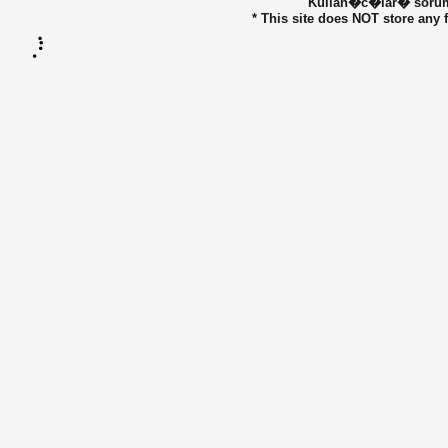
Kullan�c�lar� sorumlu
* This site does NOT store any f