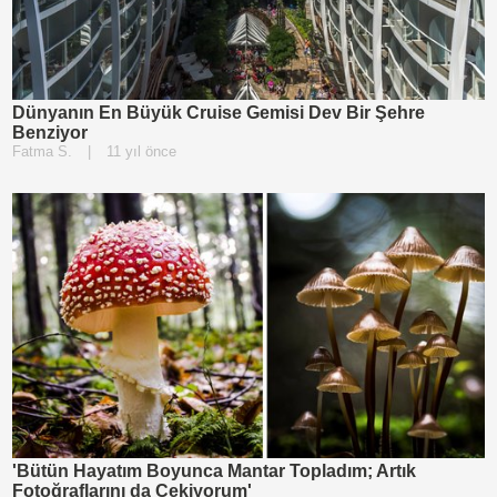
Dünyanın En Büyük Cruise Gemisi Dev Bir Şehre
Benziyor
Fatma S.
|
11 yıl önce
'Bütün Hayatım Boyunca Mantar Topladım; Artık
Fotoğraflarını da Çekiyorum'