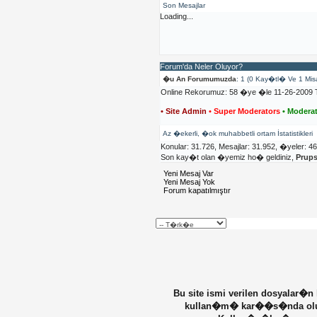
Son Mesajlar
Loading...
Forum'da Neler Oluyor?
�u An Forumumuzda
: 1 (0 Kay�tl� Ve 1 Mis
Online Rekorumuz: 58 �ye �le 11-26-2009 T
• Site Admin
• Super Moderators
• Moderat
Az �ekerli, �ok muhabbetli ortam İstatistikleri
Konular: 31.726, Mesajlar: 31.952, �yeler: 4
Son kay�t olan �yemiz ho� geldiniz,
Prup
Yeni Mesaj Var
Yeni Mesaj Yok
Forum kapatılmıştır
Bu site ismi verilen dosyalar�n
kullan�m� kar��s�nda olu�ab