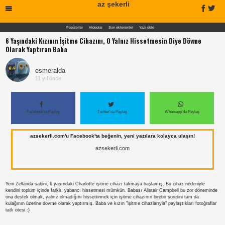
az şekerli
Popülerler
Videolar
Son eklenenler
Yazı ekle
6 Yaşındaki Kızının İşitme Cihazını, O Yalnız Hissetmesin Diye Dövme
Olarak Yaptıran Baba
esmeralda
11 yıl önce
Facebook'ta Paylaş
Twitter'da Paylaş
Whatsapp'da Paylaş
azsekerli.com'u Facebook'ta beğenin, yeni yazılara kolayca ulaşın!
azsekerli.com
Yeni Zellanda sakini, 6 yaşındaki Charlotte işitme cihazı takmaya başlamış. Bu cihaz nedeniyle
kendini toplum içinde farklı, yabancı hissetmesi mümkün. Babası Alistair Campbell bu zor döneminde
ona destek olmak, yalnız olmadığını hissettirmek için işitme cihazının birebir suretini tam da
kulağının üzerine dövme olarak yaptırmış. Baba ve kızın "işitme cihazlarıyla" paylaştıkları fotoğraflar
tatlı ötesi :)