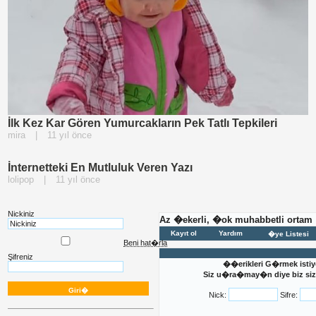
İlk Kez Kar Gören Yumurcakların Pek Tatlı Tepkileri
mira
|
11 yıl önce
İnternetteki En Mutluluk Veren Yazı
lolipop
|
11 yıl önce
Nickiniz
Az �ekerli, �ok muhabbetli ortam
Kayıt ol
Yardım
�ye Listesi
Beni hat�rla
Şifreniz
��erikleri G�rmek istiy
Siz u�ra�may�n diye biz sizi
Nick:
Sifre: