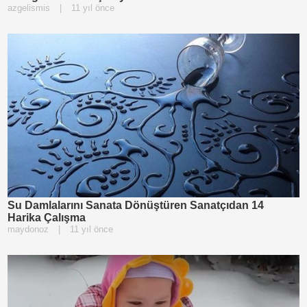
azgelismis
|
11 yıl önce
Su Damlalarını Sanata Dönüştüren Sanatçıdan 14
Harika Çalışma
maydonoz
|
11 yıl önce