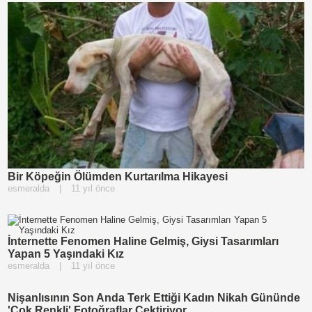
Bir Köpeğin Ölümden Kurtarılma Hikayesi
esmeralda
|
11 yıl önce
İnternette Fenomen Haline Gelmiş, Giysi Tasarımları
Yapan 5 Yaşındaki Kız
esmeralda
|
11 yıl önce
Nişanlısının Son Anda Terk Ettiği Kadın Nikah Gününde
'Çok Renkli' Fotoğraflar Çektiriyor