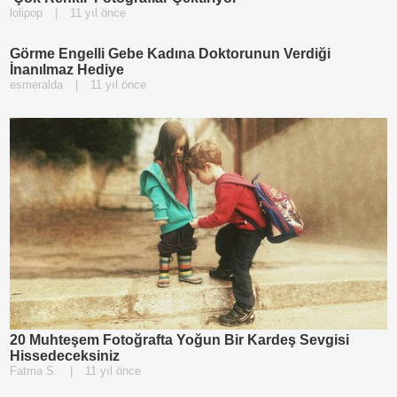
lolipop
|
11 yıl önce
Görme Engelli Gebe Kadına Doktorunun Verdiği
İnanılmaz Hediye
esmeralda
|
11 yıl önce
20 Muhteşem Fotoğrafta Yoğun Bir Kardeş Sevgisi
Hissedeceksiniz
Fatma S.
|
11 yıl önce