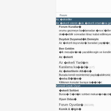
Forum
Az �ekerliler
Az �ekerli sitenin �ok �ekerli ortam�na 
Forum Kurallar�
orumu gezmeye ba�lamadan �nce l�tfen 
de�i�ebilir sonradan itiraz kabul edilmeyec
Duyduk Duyamad�k Demeyin
Az �ekerli duyurular� buradan yap�l�r.
Ben Geldim
�lk mesajlar�n� yazabilecegin ve kendi
Az �ekerli
Az �ekerli Yard�m
Karalama ka��d�
(1/7)
Az �ekerlilerin Alb�m�
Burada kendi resimlerinizi payla�abilirsiniz
�mha B�l�m�
Kilitlenen konular buraya ta��n�r.
Komedi Geyik Oyun
�ekerli Sohbet
Buras� G�nl�k sohbet mekan�m�zd�
Oyun Odas�
Forum Oyunlar�
(90/185)
Komik & �lgin�