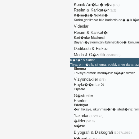
Komik An�lar�n�z
(1/2)
Resim & Karikat�r
(1/2)
K�rm�z� Noktal�
Korku,gerilim ve bi o kadarda de�i�ik i
Videolar
Resim & Karikat�r
Kad�nlar Matinesi
Bayan �yelerimizin ilgilenebilece�i konular
Dedikodu & Fiskoz
Moda & G�zellik
(958/960)
K�lt�r & Sanat
Tiyatro, m�zik, sinema, edebiyat ve daha fa
Sinema
Tavsiye etmek istedi�iniz b�t�n filmler....
Vizyondakiler
(3/3)
Payla��mlar-S
Tiyatro
G�steriler
Eserler
Edebiyat
�iir, hikaye, okunmas�n� istedi�iniz rom
Yazarlar
(172/173)
�iirler
(5/10)
M�zik
Biyografi & Diskografi
(1067/1067)
R�portajlar
(2/2)