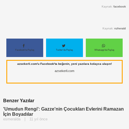
Kaynak:
facebook
Paylaş
Paylaş
Kaynak:
nzherald
Paylaş
Paylaş
Paylaş
Facebook'ta Paylaş
Twitter'da Paylaş
Whatsapp'da Paylaş
Paylaş
azsekerli.com'u Facebook'ta beğenin, yeni yazılara kolayca ulaşın!
azsekerli.com
Benzer Yazılar
'Umudun Rengi': Gazze'nin Çocukları Evlerini Ramazan
İçin Boyadılar
esmeralda
|
11 yıl önce