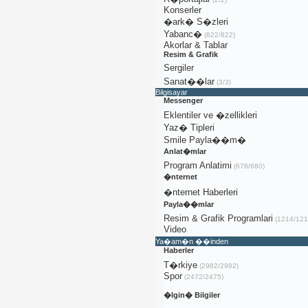
Konserler
�ark� S�zleri
Yabanc�
(822/822)
Akorlar & Tablar
Resim & Grafik
Sergiler
Sanat��lar
(3/3)
Bilgisayar
Messenger
Eklentiler ve �zellikleri
Yaz� Tipleri
Smile Payla��m�
Anlat�mlar
Program Anlatimi
(678/680)
�nternet
�nternet Haberleri
Payla��mlar
Resim & Grafik Programlari
(1214/121
Video
Ya�am�n ��inden
Haberler
T�rkiye
(2982/2982)
Spor
(2472/2475)
�lgin� Bilgiler