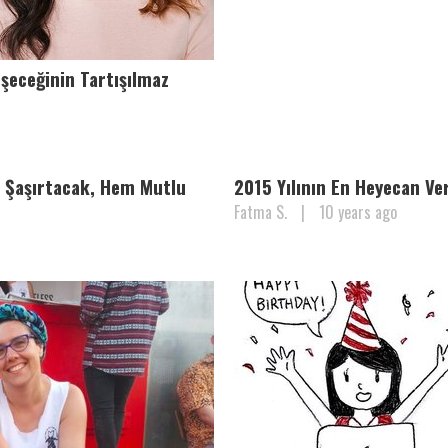
şeceğinin Tartışılmaz
m Şaşırtacak, Hem Mutlu
2015 Yılının En Heyecan Ve
Fatma S.
|
10 years ago