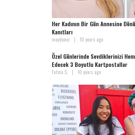
Her Kadının Bir Gün Annesine Dönü
Kanıtları
maydonoz
|
10 years ago
Özel Günlerinde Sevdiklerinizi He
Edecek 3 Boyutlu Kartpostallar
Fatma S.
|
10 years ago