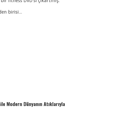
bir fitness DVD'si çıkartmış.
 birisi...
bile Modern Dünyanın Atıklarıyla