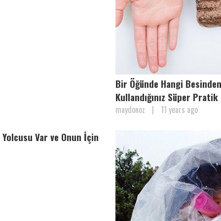
Bir Öğünde Hangi Besinden 
Kullandığınız Süper Pratik 
maydonoz
|
11 years ago
Yolcusu Var ve Onun İçin