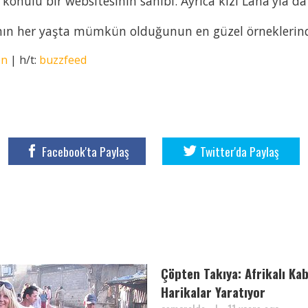
 konulu bir websitesinin sahibi. Ayrıca kızı Lana'yla da 
nın her yaşta mümkün olduğunun en güzel örneklerinden
en
| h/t:
buzzfeed
Facebook'ta Paylaş
Twitter'da Paylaş
Çöpten Takıya: Afrikalı Ka
Harikalar Yaratıyor