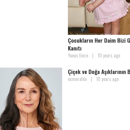
Çocukların Her Daim Bizi G
Kanıtı
Yunus Emre
|
10 years ago
Çiçek ve Doğa Aşıklarının B
esmeralda
|
10 years ago