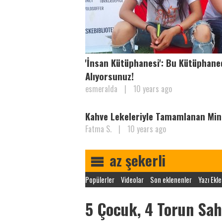
'İnsan Kütüphanesi': Bu Kütüphane
Alıyorsunuz!
esmeralda
|
10 years ago
Kahve Lekeleriyle Tamamlanan Min
Fatma S.
|
10 years ago
az şekerli
Popülerler
Videolar
Son eklenenler
Yazı Ekle
5 Çocuk, 4 Torun Sah