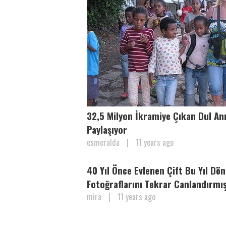
32,5 Milyon İkramiye Çıkan Dul An
Paylaşıyor
esmeralda
|
11 years ago
40 Yıl Önce Evlenen Çift Bu Yıl Dön
Fotoğraflarını Tekrar Canlandırmı
mira
|
11 years ago