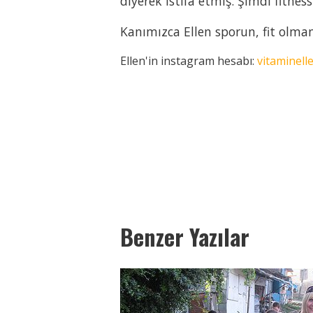
diyerek istifa etmiş. Şimdi fitness
Kanımızca Ellen sporun, fit olma
Ellen'in instagram hesabı:
vitaminell
Paylaş
Paylaş
Paylaş
Paylaş
Paylaş
Paylaş
Paylaş
Paylaş
Paylaş
Paylaş
Paylaş
Paylaş
Benzer Yazılar