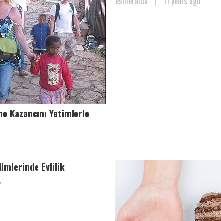
esmeralda
|
11 years ago
ne Kazancını Yetimlerle
ümlerinde Evlilik
ş