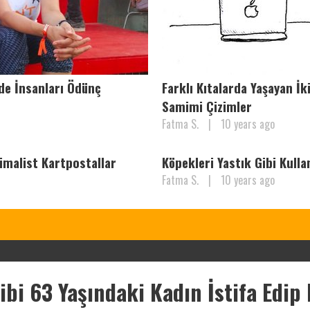
de İnsanları Ödünç
Farklı Kıtalarda Yaşayan İk
Samimi Çizimler
Fatma S.
|
10 years ago
imalist Kartpostallar
Köpekleri Yastık Gibi Kulla
Fatma S.
|
10 years ago
ibi 63 Yaşındaki Kadın İstifa Edip