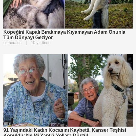
Köpeğini Kapalı Bırakmaya Kıyamayan Adam Onunla
Tüm Dünyayı Geziyor
esmeralda
|
10 yıl önce
91 Yaşındaki Kadın Kocasını Kaybetti, Kanser Teşhisi
Konuldu; Ne Mi Yaptı? Yollara Düştü!