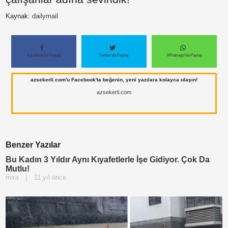
Kaynak:
dailymail
Paylaş
Paylaş
Facebook'ta Paylaş
Twitter'da Paylaş
Whatsapp'da Paylaş
Paylaş
azsekerli.com'u Facebook'ta beğenin, yeni yazılara kolayca ulaşın!
azsekerli.com
Benzer Yazılar
Bu Kadın 3 Yıldır Aynı Kıyafetlerle İşe Gidiyor. Çok Da
Mutlu!
mira
|
11 yıl önce