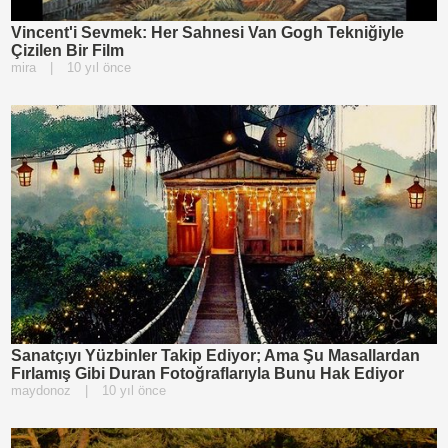
Vincent'i Sevmek: Her Sahnesi Van Gogh Tekniğiyle
Çizilen Bir Film
mira
|
10 yıl önce
Sanatçıyı Yüzbinler Takip Ediyor; Ama Şu Masallardan
Fırlamış Gibi Duran Fotoğraflarıyla Bunu Hak Ediyor
maydonoz
|
10 yıl önce