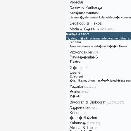
Videolar
Resim & Karikat�r
Kad�nlar Matinesi
Bayan �yelerimizin ilgilenebilece�i konular
Dedikodu & Fiskoz
Moda & G�zellik
(958/960)
K�lt�r & Sanat
Tiyatro, m�zik, sinema, edebiyat ve daha fa
Sinema
Tavsiye etmek istedi�iniz b�t�n filmler....
Vizyondakiler
(3/3)
Payla��mlar-S
Tiyatro
G�steriler
Eserler
Edebiyat
�iir, hikaye, okunmas�n� istedi�iniz rom
Yazarlar
(172/173)
�iirler
(5/10)
M�zik
Biyografi & Diskografi
(1067/1067)
R�portajlar
(2/2)
Konserler
�ark� S�zleri
Yabanc�
(822/822)
Akorlar & Tablar