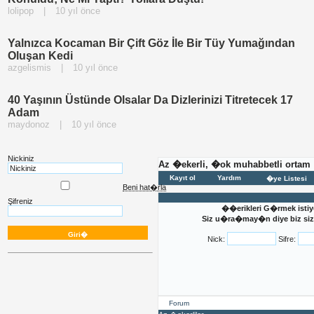
lolipop
|
10 yıl önce
Yalnızca Kocaman Bir Çift Göz İle Bir Tüy Yumağından
Oluşan Kedi
azgelismis
|
10 yıl önce
40 Yaşının Üstünde Olsalar Da Dizlerinizi Titretecek 17
Adam
maydonoz
|
10 yıl önce
Nickiniz
Az �ekerli, �ok muhabbetli ortam
Kayıt ol
Yardım
�ye Listesi
Beni hat�rla
Şifreniz
��erikleri G�rmek istiy
Siz u�ra�may�n diye biz sizi
Nick:
Sifre:
Forum