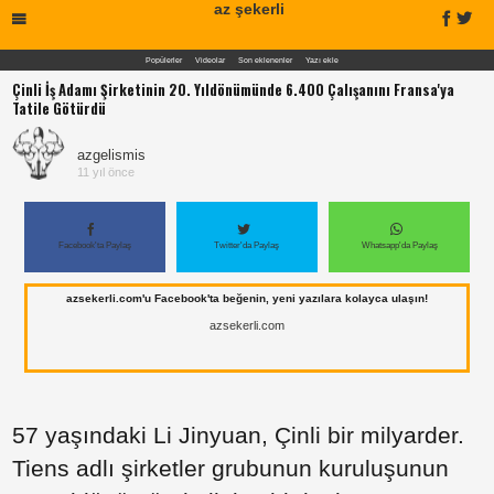
az şekerli
Popülerler
Videolar
Son eklenenler
Yazı ekle
Çinli İş Adamı Şirketinin 20. Yıldönümünde 6.400 Çalışanını Fransa'ya
Tatile Götürdü
azgelismis
11 yıl önce
Facebook'ta Paylaş
Twitter'da Paylaş
Whatsapp'da Paylaş
azsekerli.com'u Facebook'ta beğenin, yeni yazılara kolayca ulaşın!
azsekerli.com
57 yaşındaki Li Jinyuan, Çinli bir milyarder.
Tiens adlı şirketler grubunun kuruluşunun