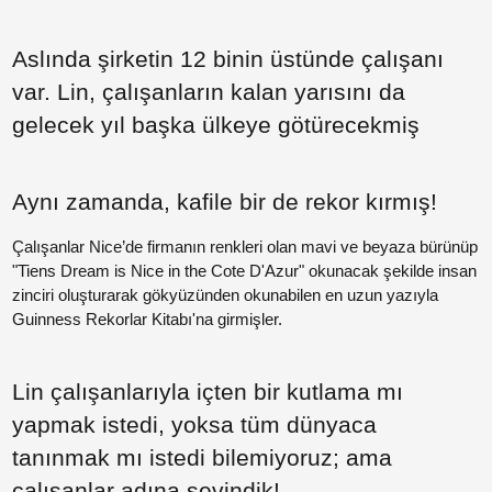
Paylaş
Paylaş
Aslında şirketin 12 binin üstünde çalışanı
var. Lin, çalışanların kalan yarısını da
Paylaş
gelecek yıl başka ülkeye götürecekmiş
Paylaş
Paylaş
Aynı zamanda, kafile bir de rekor kırmış!
Paylaş
Çalışanlar Nice’de firmanın renkleri olan mavi ve beyaza bürünüp
Paylaş
"Tiens Dream is Nice in the Cote D'Azur" okunacak şekilde insan
Paylaş
zinciri oluşturarak gökyüzünden okunabilen en uzun yazıyla
Paylaş
Guinness Rekorlar Kitabı'na girmişler.
Paylaş
Lin çalışanlarıyla içten bir kutlama mı
yapmak istedi, yoksa tüm dünyaca
tanınmak mı istedi bilemiyoruz; ama
çalışanlar adına sevindik!