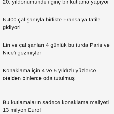
20. yıldönümünde ilginç bir kutlama yapıyor
Paylaş
6.400 çalışanıyla birlikte Fransa'ya tatile
gidiyor!
Paylaş
Paylaş
Paylaş
Lin ve çalışanları 4 günlük bu turda Paris ve
Nice'i gezmişler
Paylaş
Paylaş
Paylaş
Konaklama için 4 ve 5 yıldızlı yüzlerce
otelden binlerce oda tutulmuş
Paylaş
Paylaş
Paylaş
Bu kutlamaların sadece konaklama maliyeti
Paylaş
13 milyon Euro!