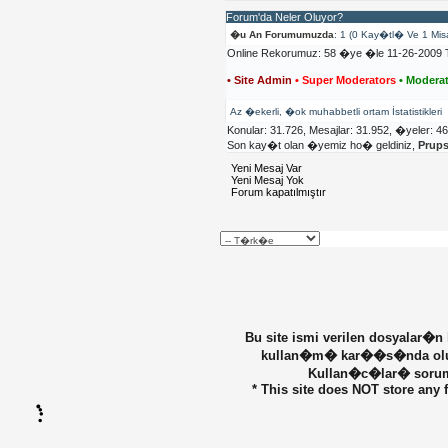
Forum'da Neler Oluyor?
�u An Forumumuzda
: 1 (0 Kay�tl� Ve 1 Mis
Online Rekorumuz: 58 �ye �le 11-26-2009 T
• Site Admin
• Super Moderators
• Moderat
Az �ekerli, �ok muhabbetli ortam İstatistikleri
Konular: 31.726, Mesajlar: 31.952, �yeler: 4
Son kay�t olan �yemiz ho� geldiniz,
Prup
Yeni Mesaj Var
Yeni Mesaj Yok
Forum kapatılmıştır
Bu site ismi verilen dosyalar�n
kullan�m� kar��s�nda olu�ab
Kullan�c�lar� sorumlu
* This site does NOT store any f