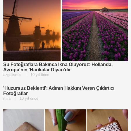
Şu Fotoğraflara Bakınca İkna Oluyoruz: Hollanda,
Avrupa'nın 'Harikalar Diyarı'dır
azgelismis
|
10 yıl önce
'Huzursuz Beklenti': Adının Hakkını Veren Çıldırtıcı
Fotoğraflar
mira
|
10 yıl önce