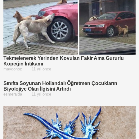
Tekmelenerek Yerinden Kovulan Fakir Ama Gururlu
Köpeğin İntikamı
maydonoz
|
11 yıl önce
Sınıfta Soyunan Hollandalı Öğretmen Çocukların
Biyolojiye Olan İlgisini Artırdı
esmeralda
|
11 yıl önce