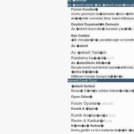
Az �ekerliler
Az �ekerli sitenin �ok �ekerli ortam�na 
Forum Kurallar�
orumu gezmeye ba�lamadan �nce l�tfen 
de�i�ebilir sonradan itiraz kabul edilmeyec
Duyduk Duyamad�k Demeyin
Az �ekerli duyurular� buradan yap�l�r.
Ben Geldim
�lk mesajlar�n� yazabilecegin ve kendi
Az �ekerli
Az �ekerli Yard�m
Karalama ka��d�
(1/7)
Az �ekerlilerin Alb�m�
Burada kendi resimlerinizi payla�abilirsiniz
�mha B�l�m�
Kilitlenen konular buraya ta��n�r.
Komedi Geyik Oyun
�ekerli Sohbet
Buras� G�nl�k sohbet mekan�m�zd�
Oyun Odas�
Forum Oyunlar�
(90/185)
Komik & �lgin�
Komik An�lar�n�z
(1/2)
Resim & Karikat�r
(1/2)
K�rm�z� Noktal�
Korku,gerilim ve bi o kadarda de�i�ik i