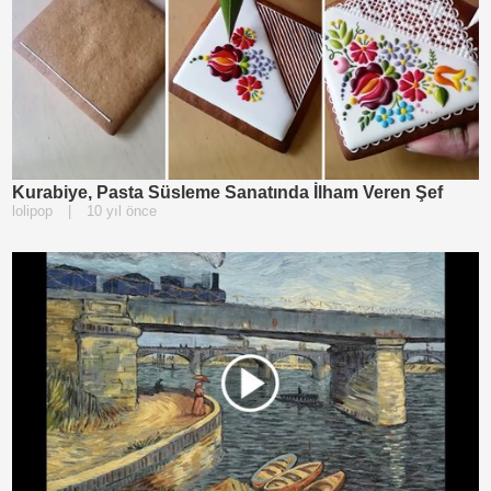
Kurabiye, Pasta Süsleme Sanatında İlham Veren Şef
lolipop
|
10 yıl önce