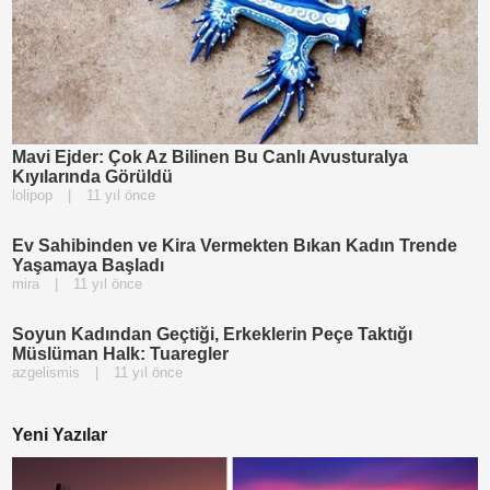
Mavi Ejder: Çok Az Bilinen Bu Canlı Avusturalya
Kıyılarında Görüldü
lolipop
|
11 yıl önce
Ev Sahibinden ve Kira Vermekten Bıkan Kadın Trende
Yaşamaya Başladı
mira
|
11 yıl önce
Soyun Kadından Geçtiği, Erkeklerin Peçe Taktığı
Müslüman Halk: Tuaregler
azgelismis
|
11 yıl önce
Yeni Yazılar