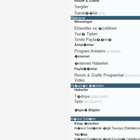
Resim & Grafik
Sergiler
Sanat��lar
(3/3)
Bilgisayar
Messenger
Eklentiler ve �zellikleri
Yaz� Tipleri
Smile Payla��m�
Anlat�mlar
Program Anlatimi
(678/680)
�nternet
�nternet Haberleri
Payla��mlar
Resim & Grafik Programlari
(1214/121
Video
Ya�am�n ��inden
Haberler
T�rkiye
(2982/2982)
Spor
(2472/2475)
�lgin� Bilgiler
Ki�isel Geli�im
Kitap �nerileri
Ki�isel Geli�imle �lgili Tavsiye Edebilec
Yaz�lar
Ki�isel Geli�imle �lgili Faydal� Olabile