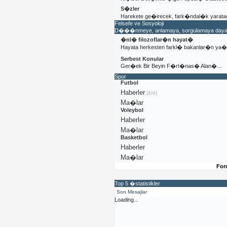
S�zler
Harekete ge�irecek, fark�ndal�k yaratac
Felsefe ve Sosyoloji
D���nmeye, anlamaya, sorgulamaya dayal�
�nl� filozoflar�n hayat�
Hayata herkesten farkl� bakanlar�n y
Serbest Konular
Ger�ek Bir Beyin F�rt�nas� Alan�...
Spor
Futbol
Haberler
(4/4)
Ma�lar
Voleybol
Haberler
Ma�lar
Basketbol
Haberler
Ma�lar
For
Top 5 �statistikler
Son Mesajlar
Loading...