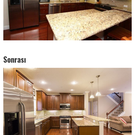
Sonrası
Paylaş
Paylaş
Paylaş