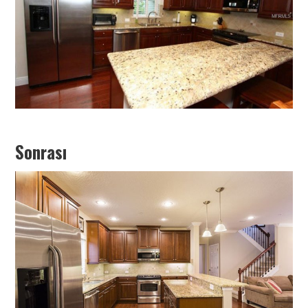
Paylaş
Sonrası
Paylaş
Paylaş
Paylaş