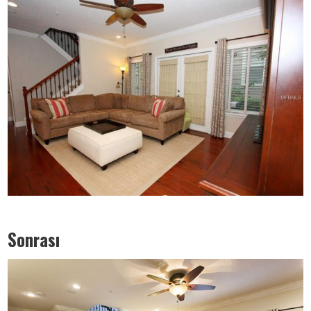
Paylaş
Paylaş
Paylaş
Sonrası
Paylaş