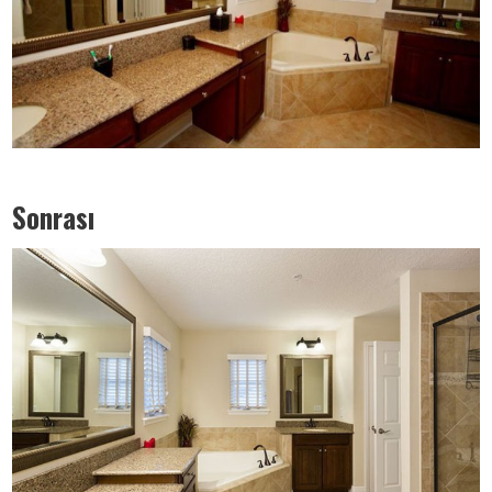
Sonrası
Paylaş
Paylaş
Paylaş