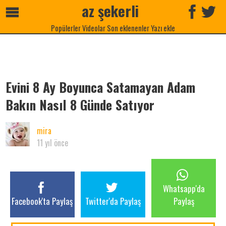
az şekerli
Popülerler
Videolar
Son eklenenler
Yazı ekle
Evini 8 Ay Boyunca Satamayan Adam
Bakın Nasıl 8 Günde Satıyor
mira
11 yıl önce
Whatsapp'da
Facebook'ta Paylaş
Twitter'da Paylaş
Paylaş