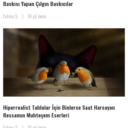
Baskısı Yapan Çılgın Baskıcılar
Fatma S.
|
10 yıl önce
Hiperrealist Tablolar İçin Binlerce Saat Harcayan
Ressamın Muhteşem Eserleri
Fatma S.
|
10 yıl önce