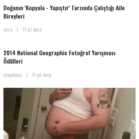
Doğanın 'Kopyala - Yapıştır' Tarzında Çalıştığı Aile
Bireyleri
mira
|
11 yıl önce
2014 National Geographic Fotoğraf Yarışması
Ödülleri
maydonoz
|
11 yıl önce