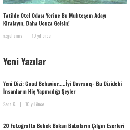
Tatilde Otel Odası Yerine Bu Muhteşem Adayı
Kiralayın, Daha Ucuza Gelsin!
azgelismis
|
10 yıl önce
Yeni Yazılar
Yeni Dizi: Good Behavior.....İyi Davranış= Bu Dizideki
İnsanların Hiç Yapmadığı Şeyler
Sena K.
|
10 yıl önce
20 Fotoğrafta Bebek Bakan Babaların Çılgın Eserleri