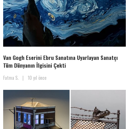
Van Gogh Eserini Ebru Sanatına Uyarlayan Sanatçı
Tüm Dünyanın İlgisini Çekti
Fatma S.
|
10 yıl önce