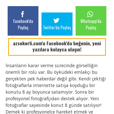
Facebook'da
Whatsapp'da
Paylaş
Twitter'da Paylaş
Paylaş
azsekerli.com'u Facebook'da beğenin, yeni
yazılara kolayca ulaşın!
İnsanların karar verme sürecinde görselliğin
önemli bir rolü var. Bu öyküdeki emlakçı bu
gerçekten pek haberdar değil gibi. Kendi çektiği
fotoğraflarla internette satışa koyduğu bir
konutu 8 ay boyunca satamıyor. Sonra bir
profesyonel fotoğrafçıdan destek alıyor. Yeni
fotoğraflar sayesinde konut 8 günde satılıyor!
Demek ki profesyonelce hareket etmek ve