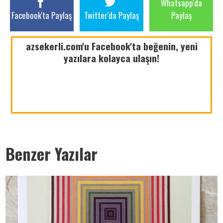
Whatsapp'da
Facebook'ta Paylaş
Twitter'da Paylaş
Paylaş
azsekerli.com'u Facebook'ta beğenin, yeni
yazılara kolayca ulaşın!
azsekerli.com
Benzer Yazılar