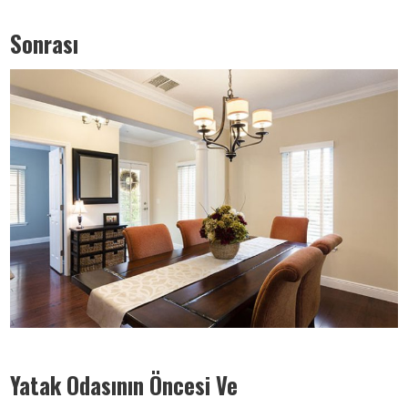
Sonrası
Paylaş
Paylaş
Paylaş
Yatak Odasının Öncesi Ve