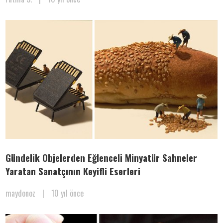
Gündelik Objelerden Eğlenceli Minyatür Sahneler
Yaratan Sanatçının Keyifli Eserleri
maydonoz
|
10 yıl önce