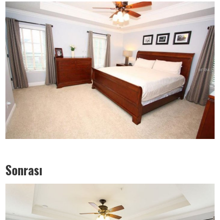
Paylaş
Paylaş
Paylaş
Sonrası
Paylaş