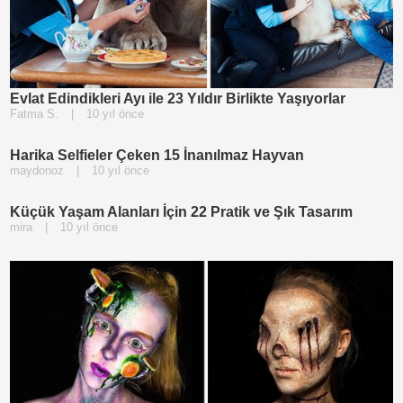
Evlat Edindikleri Ayı ile 23 Yıldır Birlikte Yaşıyorlar
Fatma S.
|
10 yıl önce
Harika Selfieler Çeken 15 İnanılmaz Hayvan
maydonoz
|
10 yıl önce
Küçük Yaşam Alanları İçin 22 Pratik ve Şık Tasarım
mira
|
10 yıl önce