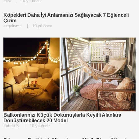
mira
|
10 yıl önce
Köpekleri Daha İyi Anlamanızı Sağlayacak 7 Eğlenceli
Çizim
azgelismis
|
10 yıl önce
Balkonlarınızı Küçük Dokunuşlarla Keyifli Alanlara
Dönüştürebilecek 20 Model
Fatma S.
|
10 yıl önce