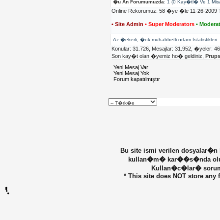
�u An Forumumuzda
: 1 (0 Kay�tl� Ve 1 Mis
Online Rekorumuz: 58 �ye �le 11-26-2009 T
• Site Admin
• Super Moderators
• Moderat
Az �ekerli, �ok muhabbetli ortam İstatistikleri
Konular: 31.726, Mesajlar: 31.952, �yeler: 4
Son kay�t olan �yemiz ho� geldiniz,
Prup
Yeni Mesaj Var
Yeni Mesaj Yok
Forum kapatılmıştır
Bu site ismi verilen dosyalar�n
kullan�m� kar��s�nda olu�ab
Kullan�c�lar� sorumlu
* This site does NOT store any f