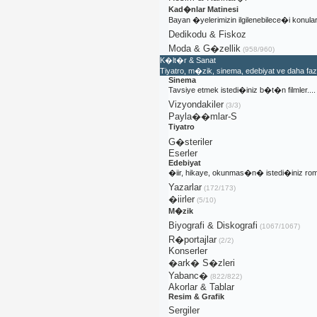
Kad�nlar Matinesi
Bayan �yelerimizin ilgilenebilece�i konular
Dedikodu & Fiskoz
Moda & G�zellik
(958/960)
K�lt�r & Sanat
Tiyatro, m�zik, sinema, edebiyat ve daha fa
Sinema
Tavsiye etmek istedi�iniz b�t�n filmler....
Vizyondakiler
(3/3)
Payla��mlar-S
Tiyatro
G�steriler
Eserler
Edebiyat
�iir, hikaye, okunmas�n� istedi�iniz rom
Yazarlar
(172/173)
�iirler
(5/10)
M�zik
Biyografi & Diskografi
(1067/1067)
R�portajlar
(2/2)
Konserler
�ark� S�zleri
Yabanc�
(822/822)
Akorlar & Tablar
Resim & Grafik
Sergiler