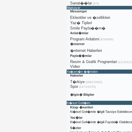
Sanat��lar
(3/3)
Bilgisayar
Messenger
Eklentiler ve �zellikleri
Yaz� Tipleri
Smile Payla��m�
Anlat�mlar
Program Anlatimi
(678/680)
�nternet
�nternet Haberleri
Payla��mlar
Resim & Grafik Programlari
(1214/121
Video
Ya�am�n ��inden
Haberler
T�rkiye
(2982/2982)
Spor
(2472/2475)
�lgin� Bilgiler
Ki�isel Geli�im
Kitap �nerileri
Ki�isel Geli�imle �lgili Tavsiye Edebilec
Yaz�lar
Ki�isel Geli�imle �lgili Faydal� Olabile
S�zler