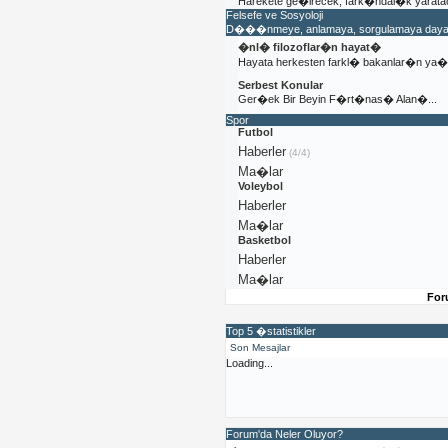
Harekete ge�irecek, fark�ndal�k yaratac
Felsefe ve Sosyoloji
D���nmeye, anlamaya, sorgulamaya dayal�
�nl� filozoflar�n hayat�
Hayata herkesten farkl� bakanlar�n y
Serbest Konular
Ger�ek Bir Beyin F�rt�nas� Alan�...
Spor
Futbol
Haberler
(4/4)
Ma�lar
Voleybol
Haberler
Ma�lar
Basketbol
Haberler
Ma�lar
For
Top 5 �statistikler
Son Mesajlar
Loading...
Forum'da Neler Oluyor?