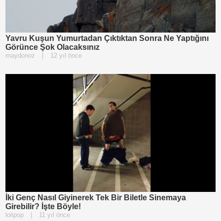
Yavru Kuşun Yumurtadan Çıktıktan Sonra Ne Yaptığını
Görünce Şok Olacaksınız
maydonoz
|
12 yıl önce
İki Genç Nasıl Giyinerek Tek Bir Biletle Sinemaya
Girebilir? İşte Böyle!
lolipop
|
11 yıl önce