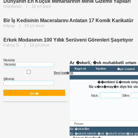
Dünyanın En Küçük Mimarlarının Minik Gizemli Yapıları
maydonoz
|
10 yıl önce
Bir İş Kedisinin Maceralarını Anlatan 17 Komik Karikatür
lolipop
|
10 yıl önce
Erkek Modasının 100 Yıllık Serüveni Görenleri Şaşırtıyor
Fatma S.
|
10 yıl önce
Nickiniz
Az �ekerli, �ok muhabbetli ortam
Kayıt ol
Yardım
�ye Listesi
Beni hat�rla
Şifreniz
��erikleri G�rmek istiy
Siz u�ra�may�n diye biz sizi
Nick:
Sifre:
Forum
Az �ekerliler
Az �ekerli sitenin �ok �ekerli ortam�na 