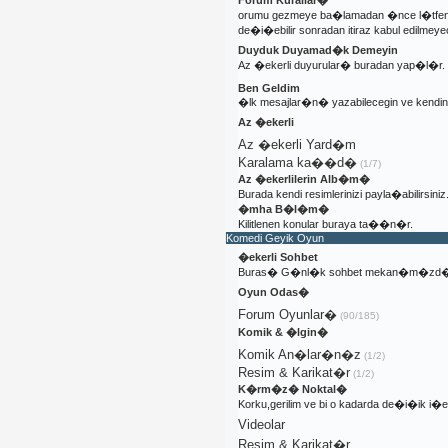
Forum Kurallar�
orumu gezmeye ba�lamadan �nce l�tfen 
de�i�ebilir sonradan itiraz kabul edilmeyec
Duyduk Duyamad�k Demeyin
Az �ekerli duyurular� buradan yap�l�r.
Ben Geldim
�lk mesajlar�n� yazabilecegin ve kendi
Az �ekerli
Az �ekerli Yard�m
Karalama ka��d�
(1/7)
Az �ekerlilerin Alb�m�
Burada kendi resimlerinizi payla�abilirsiniz
�mha B�l�m�
Kilitlenen konular buraya ta��n�r.
Komedi Geyik Oyun
�ekerli Sohbet
Buras� G�nl�k sohbet mekan�m�zd�
Oyun Odas�
Forum Oyunlar�
(90/185)
Komik & �lgin�
Komik An�lar�n�z
(1/2)
Resim & Karikat�r
(1/2)
K�rm�z� Noktal�
Korku,gerilim ve bi o kadarda de�i�ik i
Videolar
Resim & Karikat�r