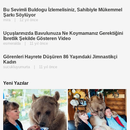
Bu Sevimli Buldogu İzlemelisiniz, Sahibiyle Mükemmel
Şarkı Söylüyor
mira
|
12 yıl önce
Uçuşlarınızda Bavulunuza Ne Koymamanız Gerektiğini
İbretlik Şekilde Gösteren Video
esmeralda
|
11 yıl önce
Görenleri Hayrete Düşüren 86 Yaşındaki Jimnastikçi
Kadın
sucukluyumurta
|
11 yıl önce
Yeni Yazılar