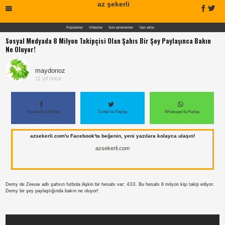
az şekerli
Popülerler
Videolar
Son eklenenler
Yazı ekle
Sosyal Medyada 8 Milyon Takipçisi Olan Şahıs Bir Şey Paylaşınca Bakın
Ne Oluyor!
maydonoz
11 yıl önce
Facebook'ta Paylaş
Twitter'da Paylaş
Whatsapp'da Paylaş
azsekerli.com'u Facebook'ta beğenin, yeni yazılara kolayca ulaşın!
azsekerli.com
433
Demy de Zeeuw adlı şahsın futbola ilişkin bir hesabı var:
. Bu hesabı 8 milyon kişi takip ediyor.
Demy bir şey paylaştığında bakın ne oluyor!