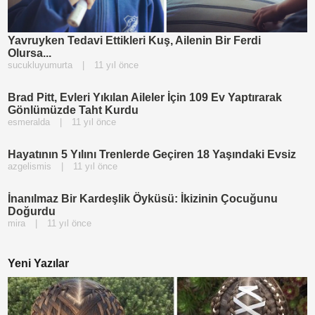
Yavruyken Tedavi Ettikleri Kuş, Ailenin Bir Ferdi
Olursa...
sucukluyumurta
|
11 yıl önce
Brad Pitt, Evleri Yıkılan Aileler İçin 109 Ev Yaptırarak
Gönlümüzde Taht Kurdu
esmeralda
|
11 yıl önce
Hayatının 5 Yılını Trenlerde Geçiren 18 Yaşındaki Evsiz
azgelismis
|
11 yıl önce
İnanılmaz Bir Kardeşlik Öyküsü: İkizinin Çocuğunu
Doğurdu
mira
|
11 yıl önce
Yeni Yazılar