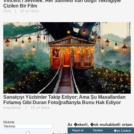
Vincent'i Sevmek: Her Sahnesi Van Gogh Tekniğiyle
Çizilen Bir Film
mira
|
10 yıl önce
Sanatçıyı Yüzbinler Takip Ediyor; Ama Şu Masallardan
Fırlamış Gibi Duran Fotoğraflarıyla Bunu Hak Ediyor
maydonoz
|
10 yıl önce
Nickiniz
Az �ekerli, �ok muhabbetli ortam
Kayıt ol
Yardım
�ye Listesi