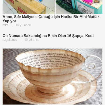
Anne, Sıfır Maliyetle Çocuğu İçin Harika Bir Mini Mutfak
Yapıyor
mira
|
10 yıl önce
On Numara Saklandığına Emin Olan 16 Şapşal Kedi
azgelismis
|
10 yıl önce