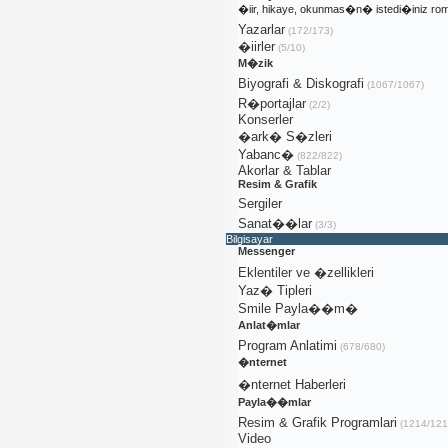
�iir, hikaye, okunmas�n� istedi�iniz rom
Yazarlar
(172/173)
�iirler
(5/10)
M�zik
Biyografi & Diskografi
(1067/1067)
R�portajlar
(2/2)
Konserler
�ark� S�zleri
Yabanc�
(822/822)
Akorlar & Tablar
Resim & Grafik
Sergiler
Sanat��lar
(3/3)
Bilgisayar
Messenger
Eklentiler ve �zellikleri
Yaz� Tipleri
Smile Payla��m�
Anlat�mlar
Program Anlatimi
(678/680)
�nternet
�nternet Haberleri
Payla��mlar
Resim & Grafik Programlari
(1214/121
Video