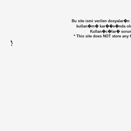
Bu site ismi verilen dosyalar�n
kullan�m� kar��s�nda olu�ab
Kullan�c�lar� sorumlu
* This site does NOT store any f