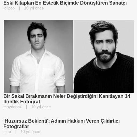
Eski Kitapları En Estetik Biçimde Dönüştüren Sanatçı
lolipop
|
10 yıl önce
Bir Sakal Bırakmanın Neler Değiştirdiğini Kanıtlayan 14
İbretlik Fotoğraf
maydonoz
|
10 yıl önce
'Huzursuz Beklenti': Adının Hakkını Veren Çıldırtıcı
Fotoğraflar
mira
|
10 yıl önce