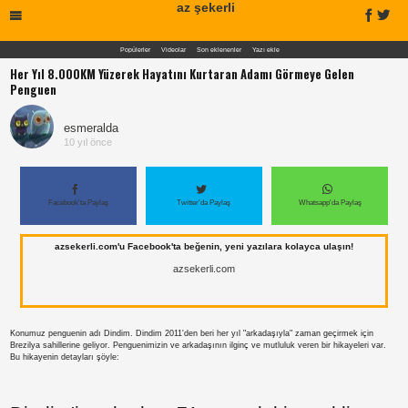
az şekerli
Popülerler
Videolar
Son eklenenler
Yazı ekle
Her Yıl 8.000KM Yüzerek Hayatını Kurtaran Adamı Görmeye Gelen
Penguen
esmeralda
10 yıl önce
Facebook'ta Paylaş
Twitter'da Paylaş
Whatsapp'da Paylaş
azsekerli.com'u Facebook'ta beğenin, yeni yazılara kolayca ulaşın!
azsekerli.com
Konumuz penguenin adı Dindim. Dindim 2011'den beri her yıl "arkadaşıyla" zaman geçirmek için
Brezilya sahillerine geliyor. Penguenimizin ve arkadaşının ilginç ve mutluluk veren bir hikayeleri var.
Bu hikayenin detayları şöyle: