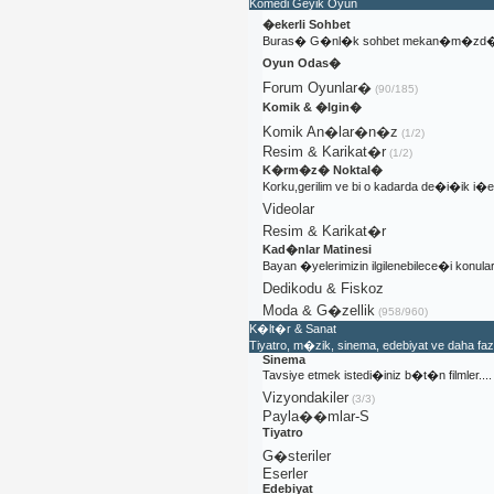
Komedi Geyik Oyun
�ekerli Sohbet
Buras� G�nl�k sohbet mekan�m�zd�
Oyun Odas�
Forum Oyunlar�
(90/185)
Komik & �lgin�
Komik An�lar�n�z
(1/2)
Resim & Karikat�r
(1/2)
K�rm�z� Noktal�
Korku,gerilim ve bi o kadarda de�i�ik i
Videolar
Resim & Karikat�r
Kad�nlar Matinesi
Bayan �yelerimizin ilgilenebilece�i konular
Dedikodu & Fiskoz
Moda & G�zellik
(958/960)
K�lt�r & Sanat
Tiyatro, m�zik, sinema, edebiyat ve daha fa
Sinema
Tavsiye etmek istedi�iniz b�t�n filmler....
Vizyondakiler
(3/3)
Payla��mlar-S
Tiyatro
G�steriler
Eserler
Edebiyat