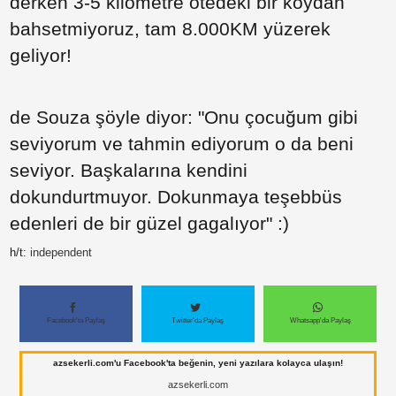
derken 3-5 kilometre ötedeki bir koydan
Paylaş
bahsetmiyoruz, tam 8.000KM yüzerek
Paylaş
geliyor!
Paylaş
de Souza şöyle diyor: "Onu çocuğum gibi
seviyorum ve tahmin ediyorum o da beni
Paylaş
seviyor. Başkalarına kendini
Paylaş
dokundurtmuyor. Dokunmaya teşebbüs
edenleri de bir güzel gagalıyor" :)
h/t:
independent
Paylaş
Paylaş
Facebook'ta Paylaş
Twitter'da Paylaş
Whatsapp'da Paylaş
Paylaş
azsekerli.com'u Facebook'ta beğenin, yeni yazılara kolayca ulaşın!
azsekerli.com