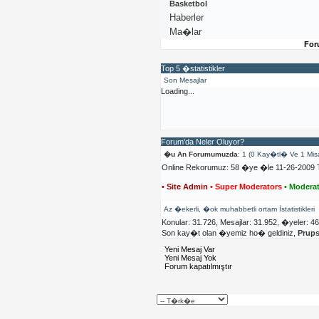
Basketbol
Haberler
Ma�lar
For
Top 5 �statistikler
Son Mesajlar
Loading...
Forum'da Neler Oluyor?
�u An Forumumuzda
: 1 (0 Kay�tl� Ve 1 Mis
Online Rekorumuz: 58 �ye �le 11-26-2009 T
• Site Admin
• Super Moderators
• Moderat
Az �ekerli, �ok muhabbetli ortam İstatistikleri
Konular: 31.726, Mesajlar: 31.952, �yeler: 4
Son kay�t olan �yemiz ho� geldiniz,
Prup
Yeni Mesaj Var
Yeni Mesaj Yok
Forum kapatılmıştır