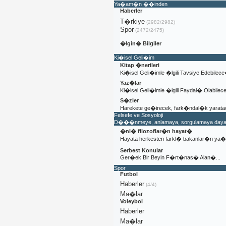
Ya�am�n ��inden
Haberler
T�rkiye
(2982/2982)
Spor
(2472/2475)
�lgin� Bilgiler
Ki�isel Geli�im
Kitap �nerileri
Ki�isel Geli�imle �lgili Tavsiye Edebilec
Yaz�lar
Ki�isel Geli�imle �lgili Faydal� Olabile
S�zler
Harekete ge�irecek, fark�ndal�k yaratac
Felsefe ve Sosyoloji
D���nmeye, anlamaya, sorgulamaya dayal�
�nl� filozoflar�n hayat�
Hayata herkesten farkl� bakanlar�n y
Serbest Konular
Ger�ek Bir Beyin F�rt�nas� Alan�...
Spor
Futbol
Haberler
(4/4)
Ma�lar
Voleybol
Haberler
Ma�lar