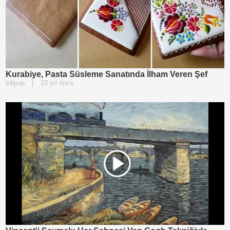
Kurabiye, Pasta Süsleme Sanatında İlham Veren Şef
lolipop
|
10 yıl önce