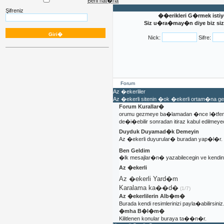
Beni hat�rla
Şifreniz
��erikleri G�rmek istiy
Siz u�ra�may�n diye biz sizi
Nick:
Sifre:
Forum
Az �ekerliler
Az �ekerli sitenin �ok �ekerli ortam�na 
Forum Kurallar�
orumu gezmeye ba�lamadan �nce l�tfen 
de�i�ebilir sonradan itiraz kabul edilmeyec
Duyduk Duyamad�k Demeyin
Az �ekerli duyurular� buradan yap�l�r.
Ben Geldim
�lk mesajlar�n� yazabilecegin ve kendi
Az �ekerli
Az �ekerli Yard�m
Karalama ka��d�
(1/7)
Az �ekerlilerin Alb�m�
Burada kendi resimlerinizi payla�abilirsiniz
�mha B�l�m�
Kilitlenen konular buraya ta��n�r.