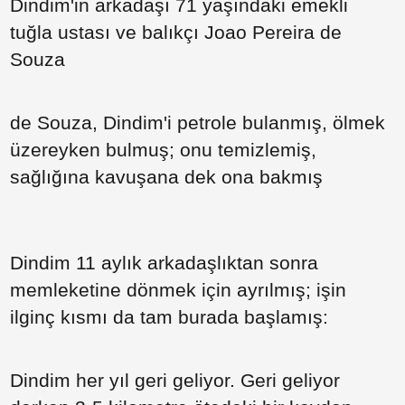
Dindim'in arkadaşı 71 yaşındaki emekli
tuğla ustası ve balıkçı Joao Pereira de
Souza
Paylaş
de Souza, Dindim'i petrole bulanmış, ölmek
üzereyken bulmuş; onu temizlemiş,
Paylaş
sağlığına kavuşana dek ona bakmış
Paylaş
Paylaş
Dindim 11 aylık arkadaşlıktan sonra
Paylaş
memleketine dönmek için ayrılmış; işin
ilginç kısmı da tam burada başlamış:
Paylaş
Paylaş
Dindim her yıl geri geliyor. Geri geliyor