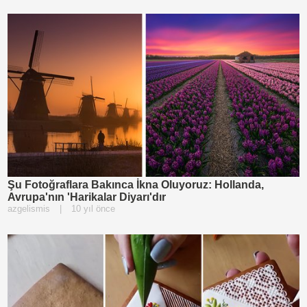
Şu Fotoğraflara Bakınca İkna Oluyoruz: Hollanda,
Avrupa'nın 'Harikalar Diyarı'dır
azgelismis
|
10 yıl önce