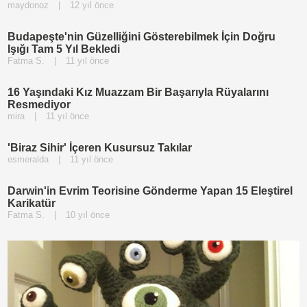
maydonoz
|
12 yıl önce
Budapeşte'nin Güzelliğini Gösterebilmek İçin Doğru
Işığı Tam 5 Yıl Bekledi
Fatma S.
|
11 yıl önce
16 Yaşındaki Kız Muazzam Bir Başarıyla Rüyalarını
Resmediyor
mira
|
11 yıl önce
'Biraz Sihir' İçeren Kusursuz Takılar
esmeralda
|
11 yıl önce
Darwin'in Evrim Teorisine Gönderme Yapan 15 Eleştirel
Karikatür
Fatma S.
|
10 yıl önce