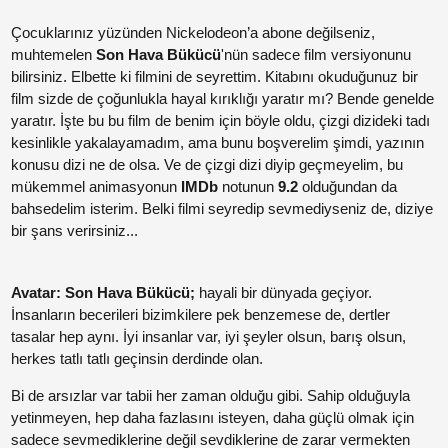
Çocuklarınız yüzünden Nickelodeon’a abone değilseniz,
Paylaş
muhtemelen
Son Hava Bükücü
'nün sadece film versiyonunu
bilirsiniz. Elbette ki filmini de seyrettim. Kitabını okuduğunuz bir
film sizde de çoğunlukla hayal kırıklığı yaratır mı? Bende genelde
Paylaş
yaratır. İşte bu bu film de benim için böyle oldu, çizgi dizideki tadı
kesinlikle yakalayamadım, ama bunu boşverelim şimdi, yazının
Paylaş
konusu dizi ne de olsa. Ve de çizgi dizi diyip geçmeyelim, bu
mükemmel animasyonun
IMDb
notunun
9.2
olduğundan da
bahsedelim isterim. Belki filmi seyredip sevmediyseniz de, diziye
bir şans verirsiniz...
Avatar: Son Hava Bükücü;
hayali bir dünyada geçiyor.
Paylaş
İnsanların becerileri bizimkilere pek benzemese de, dertler
tasalar hep aynı. İyi insanlar var, iyi şeyler olsun, barış olsun,
herkes tatlı tatlı geçinsin derdinde olan.
Paylaş
Bi de arsızlar var tabii her zaman olduğu gibi. Sahip olduğuyla
Paylaş
yetinmeyen, hep daha fazlasını isteyen, daha güçlü olmak için
sadece sevmediklerine değil sevdiklerine de zarar vermekten