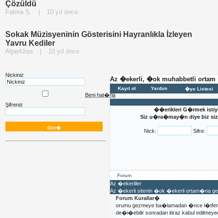
Çözüldü
Fatma S.
|
10 yıl önce
Sokak Müzisyeninin Gösterisini Hayranlıkla İzleyen
Yavru Kediler
AlperUras
|
10 yıl önce
Nickiniz
Az �ekerli, �ok muhabbetli ortam
Kayıt ol
Yardım
�ye Listesi
Beni hat�rla
Şifreniz
��erikleri G�rmek istiy
Siz u�ra�may�n diye biz sizi
Nick:
Sifre:
Forum
Az �ekerliler
Az �ekerli sitenin �ok �ekerli ortam�na 
Forum Kurallar�
orumu gezmeye ba�lamadan �nce l�tfen 
de�i�ebilir sonradan itiraz kabul edilmeyec