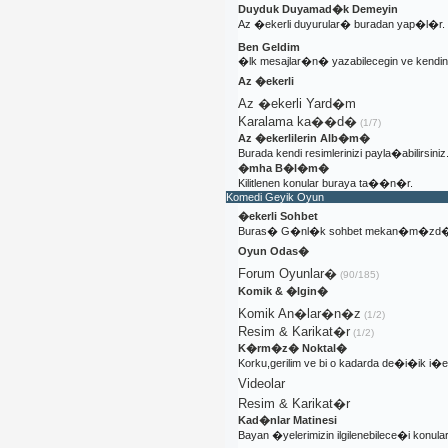
Duyduk Duyamad�k Demeyin
Az �ekerli duyurular� buradan yap�l�r.
Ben Geldim
�lk mesajlar�n� yazabilecegin ve kendi
Az �ekerli
Az �ekerli Yard�m
Karalama ka��d�
(1/7)
Az �ekerlilerin Alb�m�
Burada kendi resimlerinizi payla�abilirsiniz
�mha B�l�m�
Kilitlenen konular buraya ta��n�r.
Komedi Geyik Oyun
�ekerli Sohbet
Buras� G�nl�k sohbet mekan�m�zd�
Oyun Odas�
Forum Oyunlar�
(90/185)
Komik & �lgin�
Komik An�lar�n�z
(1/2)
Resim & Karikat�r
(1/2)
K�rm�z� Noktal�
Korku,gerilim ve bi o kadarda de�i�ik i
Videolar
Resim & Karikat�r
Kad�nlar Matinesi
Bayan �yelerimizin ilgilenebilece�i konular