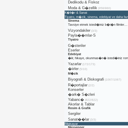
Dedikodu & Fiskoz
Moda & G�zellik
(958/960)
K�lt�r & Sanat
Tiyatro, m�zik, sinema, edebiyat ve daha fa
Sinema
Tavsiye etmek istedi�iniz b�t�n filmler....
Vizyondakiler
(3/3)
Payla��mlar-S
Tiyatro
G�steriler
Eserler
Edebiyat
�iir, hikaye, okunmas�n� istedi�iniz rom
Yazarlar
(172/173)
�iirler
(5/10)
M�zik
Biyografi & Diskografi
(1067/1067)
R�portajlar
(2/2)
Konserler
�ark� S�zleri
Yabanc�
(822/822)
Akorlar & Tablar
Resim & Grafik
Sergiler
Sanat��lar
(3/3)
Bilgisayar
Messenger