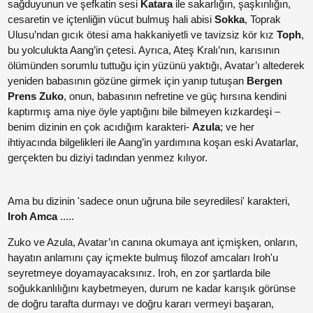
Paylaş
sağduyunun ve şefkatin sesi
Katara
ile sakarlığın, şaşkınlığın,
cesaretin ve içtenliğin vücut bulmuş hali abisi
Sokka
, Toprak
Ulusu’ndan gıcık ötesi ama hakkaniyetli ve tavizsiz kör kız
Toph
,
Paylaş
bu yolculukta Aang’in çetesi. Ayrıca, Ateş Kralı’nın, karısının
ölümünden sorumlu tuttuğu için yüzünü yaktığı, Avatar’ı altederek
Paylaş
yeniden babasının gözüne girmek için yanıp tutuşan
Bergen
Prens Zuko
, onun, babasının nefretine ve güç hırsına kendini
kaptırmış ama niye öyle yaptığını bile bilmeyen kızkardeşi –
benim dizinin en çok acıdığım karakteri-
Azula
; ve her
ihtiyacında bilgelikleri ile Aang’in yardımına koşan eski Avatarlar,
gerçekten bu diziyi tadından yenmez kılıyor.
Ama bu dizinin 'sadece onun uğruna bile seyredilesi' karakteri,
Paylaş
Iroh Amca
.....
Zuko ve Azula, Avatar’ın canına okumaya ant içmişken, onların,
Paylaş
hayatın anlamını çay içmekte bulmuş filozof amcaları Iroh'u
seyretmeye doyamayacaksınız. Iroh, en zor şartlarda bile
Paylaş
soğukkanlılığını kaybetmeyen, durum ne kadar karışık görünse
de doğru tarafta durmayı ve doğru kararı vermeyi başaran,