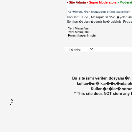
• Site Admin
• Super Moderators
• Moderat
Az �ekerli, �ok muhabbetli ortam İstatistikleri
Konular: 31.726, Mesajlar: 31.952, �yeler: 4
Son kay�t olan �yemiz ho� geldiniz,
Prup
Yeni Mesaj Var
Yeni Mesaj Yok
Forum kapatılmıştır
Bu site ismi verilen dosyalar�n
kullan�m� kar��s�nda olu�ab
Kullan�c�lar� sorumlu
* This site does NOT store any f