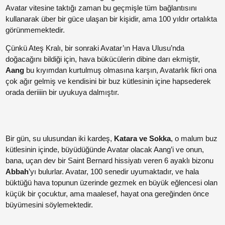
Avatar vitesine taktığı zaman bu geçmişle tüm bağlantısını
Paylaş
kullanarak über bir güce ulaşan bir kişidir, ama 100 yıldır ortalıkta
görünmemektedir.
Paylaş
Çünkü Ateş Kralı, bir sonraki Avatar’ın Hava Ulusu’nda
doğacağını bildiği için, hava bükücülerin dibine darı ekmiştir,
Aang
bu kıyımdan kurtulmuş olmasına karşın, Avatarlık fikri ona
çok ağır gelmiş ve kendisini bir buz kütlesinin içine hapsederek
orada deriiiin bir uyukuya dalmıştır.
Bir gün, su ulusundan iki kardeş,
Katara ve Sokka
, o malum buz
Paylaş
kütlesinin içinde, büyüdüğünde Avatar olacak Aang’i ve onun,
bana, uçan dev bir Saint Bernard hissiyatı veren 6 ayaklı bizonu
Abbah
’yı bulurlar. Avatar, 100 senedir uyumaktadır, ve hala
Paylaş
büktüğü hava topunun üzerinde gezmek en büyük eğlencesi olan
küçük bir çocuktur, ama maalesef, hayat ona gereğinden önce
Paylaş
büyümesini söylemektedir.