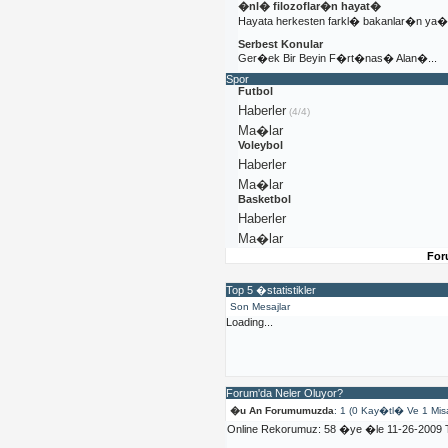
�nl� filozoflar�n hayat�
Hayata herkesten farkl� bakanlar�n y
Serbest Konular
Ger�ek Bir Beyin F�rt�nas� Alan�...
Spor
Futbol
Haberler
(4/4)
Ma�lar
Voleybol
Haberler
Ma�lar
Basketbol
Haberler
Ma�lar
For
Top 5 �statistikler
Son Mesajlar
Loading...
Forum'da Neler Oluyor?
�u An Forumumuzda
: 1 (0 Kay�tl� Ve 1 Mis
Online Rekorumuz: 58 �ye �le 11-26-2009 T