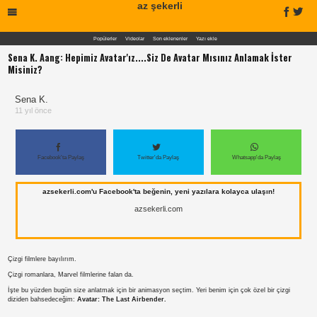
az şekerli
Popülerler
Videolar
Son eklenenler
Yazı ekle
Sena K. Aang: Hepimiz Avatar'ız....Siz De Avatar Mısınız Anlamak İster
Misiniz?
Sena K.
11 yıl önce
Facebook'ta Paylaş
Twitter'da Paylaş
Whatsapp'da Paylaş
azsekerli.com'u Facebook'ta beğenin, yeni yazılara kolayca ulaşın!
azsekerli.com
Çizgi filmlere bayılırım.
Çizgi romanlara, Marvel filmlerine falan da.
İşte bu yüzden bugün size anlatmak için bir animasyon seçtim. Yeri benim için çok özel bir çizgi
diziden bahsedeceğim:
Avatar: The Last Airbender.