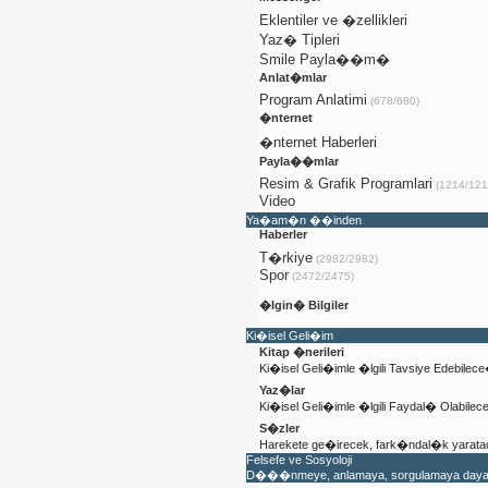
Eklentiler ve �zellikleri
Yaz� Tipleri
Smile Payla��m�
Anlat�mlar
Program Anlatimi
(678/680)
�nternet
�nternet Haberleri
Payla��mlar
Resim & Grafik Programlari
(1214/121
Video
Ya�am�n ��inden
Haberler
T�rkiye
(2982/2982)
Spor
(2472/2475)
�lgin� Bilgiler
Ki�isel Geli�im
Kitap �nerileri
Ki�isel Geli�imle �lgili Tavsiye Edebilec
Yaz�lar
Ki�isel Geli�imle �lgili Faydal� Olabile
S�zler
Harekete ge�irecek, fark�ndal�k yaratac
Felsefe ve Sosyoloji
D���nmeye, anlamaya, sorgulamaya dayal�