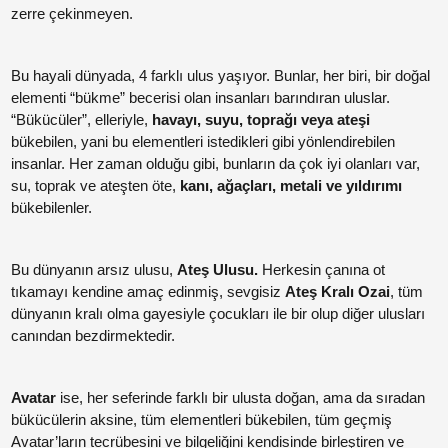
zerre çekinmeyen.
Bu hayali dünyada, 4 farklı ulus yaşıyor. Bunlar, her biri, bir doğal
Paylaş
elementi “bükme” becerisi olan insanları barındıran uluslar.
“Bükücüler”, elleriyle,
havayı, suyu, toprağı veya ateşi
bükebilen, yani bu elementleri istedikleri gibi yönlendirebilen
Paylaş
insanlar. Her zaman olduğu gibi, bunların da çok iyi olanları var,
su, toprak ve ateşten öte,
kanı, ağaçları, metali ve yıldırımı
Paylaş
bükebilenler.
Bu dünyanın arsız ulusu,
Ateş Ulusu.
Herkesin çanına ot
Paylaş
tıkamayı kendine amaç edinmiş, sevgisiz
Ateş Kralı Ozai
, tüm
dünyanın kralı olma gayesiyle çocukları ile bir olup diğer ulusları
canından bezdirmektedir.
Paylaş
Paylaş
Avatar
ise, her seferinde farklı bir ulusta doğan, ama da sıradan
Paylaş
bükücülerin aksine, tüm elementleri bükebilen, tüm geçmiş
Avatar’ların tecrübesini ve bilgeliğini kendisinde birleştiren ve