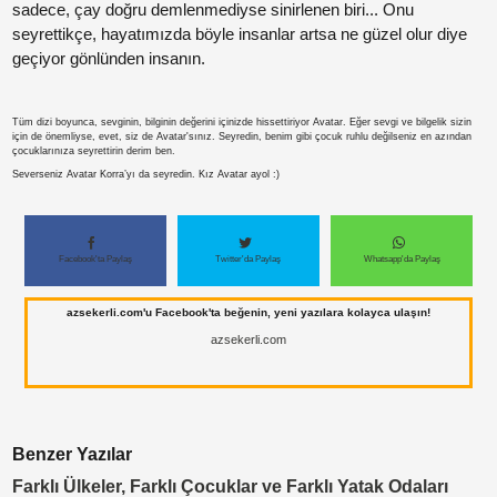
sadece, çay doğru demlenmediyse sinirlenen biri... Onu
seyrettikçe, hayatımızda böyle insanlar artsa ne güzel olur diye
geçiyor gönlünden insanın.
Tüm dizi boyunca, sevginin, bilginin değerini içinizde hissettiriyor Avatar. Eğer sevgi ve bilgelik sizin
için de önemliyse, evet, siz de Avatar'sınız. Seyredin, benim gibi çocuk ruhlu değilseniz en azından
Paylaş
çocuklarınıza seyrettirin derim ben.
Severseniz Avatar Korra’yı da seyredin. Kız Avatar ayol :)
Paylaş
Paylaş
Facebook'ta Paylaş
Twitter'da Paylaş
Whatsapp'da Paylaş
azsekerli.com'u Facebook'ta beğenin, yeni yazılara kolayca ulaşın!
azsekerli.com
Benzer Yazılar
Farklı Ülkeler, Farklı Çocuklar ve Farklı Yatak Odaları