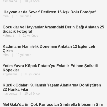
esmeralda
|
10 yıl önce
'Hayvanlar da Sever' Dedirten 15 Aşk Dolu Fotoğraf
mira
|
10 yıl önce
Çocuklar ve Hayvanlar Arasındaki Derin Bağı Anlatan 25
Sıcacık Fotoğraf
Fatma S.
|
10 yıl önce
Kadınların Hamilelik Dönemini Anlatan 12 Eğlenceli
Çizim
mira
|
10 yıl önce
Yetim Yavru Köpek Potato'yu Evlatlık Edinen Şefkatli
Köpekler
azgelismis
|
10 yıl önce
Küçük Odaları Kullanışlı Yaşam Alanlarına Dönüştüren
22 Harika Fikir
maydonoz
|
10 yıl önce
Met Gala'da En Çok Konuşulan Sindirella Elbisenin Sırrı