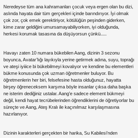
Neredeyse tüm ana kahramanları çocuk veya ergen olan bu dizi,
Paylaş
aslında hayata dair tüm gerçekleri içinde barındırıyor. İyi olmak
çok zor, çok emek gerektiriyor, kötülüğün peşinden giderken,
kime zarar geldiğini umursamayabiliyorken, iyi olduğunda,
Paylaş
herkesi korumak tasasına da düşüyorsun çünkü.....
Paylaş
Havayı zaten 10 numara bükebilen Aang, dizinin 3 sezonu
Paylaş
boyunca, Avatar’lığı layıkıyla yerine getirmek adına, suyu, toprağı
ve ateşi iyiiice bi bükebilmeyi kovalıyor ve kendine bu elementleri
bükme konusunda çok uzman öğretmenler buluyor. Bu
Paylaş
öğretmenlerin her biri, felsefesine hasta olduğunuz, hayatta
birşey öğreneceksem karşıma böyle insanlar çıksa daha başka
Paylaş
ne isterim dediğiniz ustalar. Aang’e sadece element bükmeyi
değil, kendi hayat tecrübelerinden öğrendiklerini de öğretiyorlar bu
süreçte ve Aang, Ateş Kralı ile kaçınılmaz karşılaşmasına
hazırlanıyor.
Dizinin karakterleri gerçekten bir harika, Su Kabilesi’nden