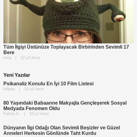
Tüm İlgiyi Üstünüze Toplayacak Birbirinden Sevimli 17
Bere
mira
|
12 yıl önce
Yeni Yazılar
Psikanaliz Konulu En İyi 10 Film Listesi
lolipop
|
10 yıl önce
80 Yaşındaki Babaanne Makyajla Gençleşerek Sosyal
Medyada Fenomen Oldu
Fatma S.
|
10 yıl önce
Dünyanın İlgi Odağı Olan Sevimli Beşizler ve Güzel
Anneleri Herkesin Gönlünde Taht Kurdu