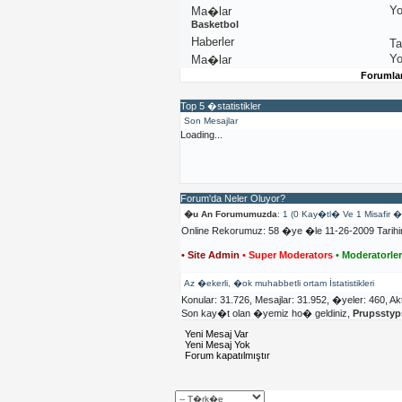
Yo
Ma�lar
Basketbol
Haberler
T
Yo
Ma�lar
Forumla
Top 5 �statistikler
Son Mesajlar
Loading...
Forum'da Neler Oluyor?
�u An Forumumuzda
: 1 (0 Kay�tl� Ve 1 Misafir 
Online Rekorumuz: 58 �ye �le 11-26-2009 Tarih
• Site Admin
• Super Moderators
• Moderatorle
Az �ekerli, �ok muhabbetli ortam İstatistikleri
Konular: 31.726, Mesajlar: 31.952, �yeler: 460,
Ak
Son kay�t olan �yemiz ho� geldiniz,
Prupssty
Yeni Mesaj Var
Yeni Mesaj Yok
Forum kapatılmıştır