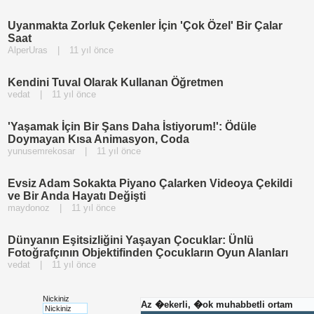
Uyanmakta Zorluk Çekenler İçin 'Çok Özel' Bir Çalar
Saat
AlperUras
|
11 yıl önce
Kendini Tuval Olarak Kullanan Öğretmen
vedat
|
11 yıl önce
'Yaşamak İçin Bir Şans Daha İstiyorum!': Ödüle
Doymayan Kısa Animasyon, Coda
yunusemrekosar
|
11 yıl önce
Evsiz Adam Sokakta Piyano Çalarken Videoya Çekildi
ve Bir Anda Hayatı Değişti
maydonoz
|
11 yıl önce
Dünyanın Eşitsizliğini Yaşayan Çocuklar: Ünlü
Fotoğrafçının Objektifinden Çocukların Oyun Alanları
vedat
|
11 yıl önce
Nickiniz
Az �ekerli, �ok muhabbetli ortam