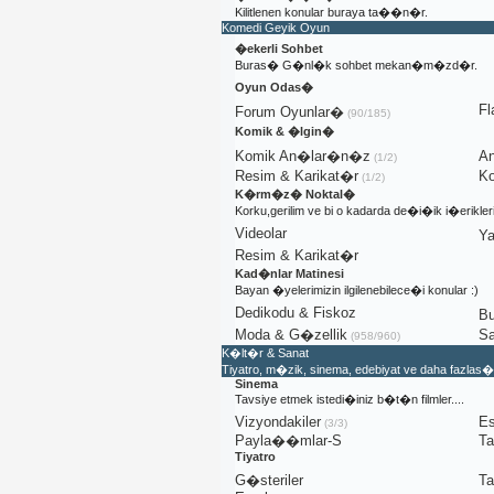
Kilitlenen konular buraya ta��n�r.
Komedi Geyik Oyun
�ekerli Sohbet
Buras� G�nl�k sohbet mekan�m�zd�r.
Oyun Odas�
Fl
Forum Oyunlar�
(90/185)
Komik & �lgin�
Komik An�lar�n�z
A
(1/2)
Resim & Karikat�r
Ko
(1/2)
K�rm�z� Noktal�
Korku,gerilim ve bi o kadarda de�i�ik i�erik
Videolar
Ya
Resim & Karikat�r
Kad�nlar Matinesi
Bayan �yelerimizin ilgilenebilece�i konular :)
Dedikodu & Fiskoz
Bu
Moda & G�zellik
S
(958/960)
K�lt�r & Sanat
Tiyatro, m�zik, sinema, edebiyat ve daha fazlas�
Sinema
Tavsiye etmek istedi�iniz b�t�n filmler....
Vizyondakiler
Es
(3/3)
Payla��mlar-S
T
Tiyatro
G�steriler
T