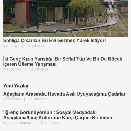
Satılığa Çıkarılan Bu Evi Gezmek Yürek İstiyor!
samuray
|
11 yıl önce
İki Genç Kızın Yarıştığı, Bir Şeffaf Tüp Ve Bir De Böcek
İçeren Üfleme Yarışması
maydonoz
|
11 yıl önce
Yeni Yazılar
Ağaçların Arasında, Havada Asılı Uyuyacağınız Çadırlar
AlperUras
|
11 yıl önce
'İğrenç Görünüyorsun': Sosyal Medyadaki
Aşağılama/Linç Kültürüne Karşı Çarpıcı Bir Video
yunusemrekosar
|
11 yıl önce