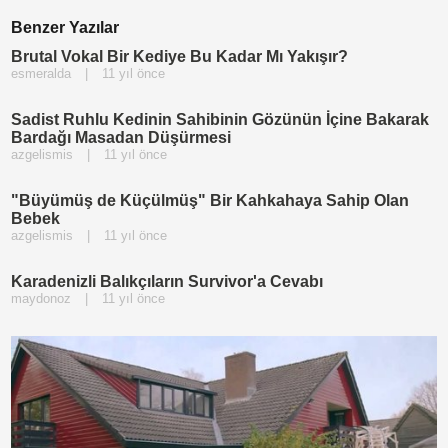
Benzer Yazılar
Brutal Vokal Bir Kediye Bu Kadar Mı Yakışır?
esmeralda
|
11 yıl önce
Sadist Ruhlu Kedinin Sahibinin Gözünün İçine Bakarak
Bardağı Masadan Düşürmesi
azgelismis
|
11 yıl önce
"Büyümüş de Küçülmüş" Bir Kahkahaya Sahip Olan
Bebek
azgelismis
|
11 yıl önce
Karadenizli Balıkçıların Survivor'a Cevabı
maydonoz
|
11 yıl önce