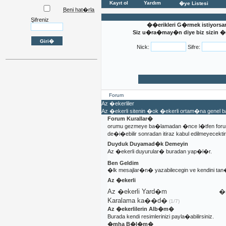
Kayıt ol
Yardım
�ye Listesi
Beni hat�rla
Şifreniz
��erikleri G�rmek istiyorsa
Siz u�ra�may�n diye biz sizin �n�
Nick:
Sifre:
Forum
Az �ekerliler
Az �ekerli sitenin �ok �ekerli ortam�na genel
Forum Kurallar�
orumu gezmeye ba�lamadan �nce l�tfen foru
de�i�ebilir sonradan itiraz kabul edilmeyecektir
Duyduk Duyamad�k Demeyin
Az �ekerli duyurular� buradan yap�l�r.
Ben Geldim
�lk mesajlar�n� yazabilecegin ve kendini t
Az �ekerli
Az �ekerli Yard�m
�n
Karalama ka��d�
(1/7)
Az �ekerlilerin Alb�m�
Burada kendi resimlerinizi payla�abilirsiniz.
�mha B�l�m�