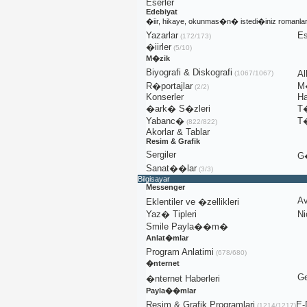
Eserler
Edebiyat
�iir, hikaye, okunmas�n� istedi�iniz romanla
Yazarlar
Es
(172/173)
�iirler
(5/10)
M�zik
Biyografi & Diskografi
A
(1067/1067)
R�portajlar
M�
(2/2)
Konserler
Ha
�ark� S�zleri
T
Yabanc�
T
(822/822)
Akorlar & Tablar
Resim & Grafik
Sergiler
G�
Sanat��lar
(3/3)
Bilgisayar
Messenger
Av
Eklentiler ve �zellikleri
Yaz� Tipleri
Ni
Smile Payla��m�
Anlat�mlar
Program Anlatimi
(678/680)
�nternet
Ge
�nternet Haberleri
Payla��mlar
Resim & Grafik Programlari
E-
(1214/1217)