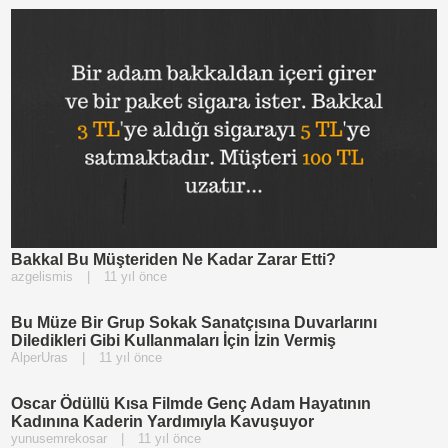
Bakkal Bu Müşteriden Ne Kadar Zarar Etti?
azgelismis
|
11 yıl önce
Bu Müze Bir Grup Sokak Sanatçısına Duvarlarını
Diledikleri Gibi Kullanmaları İçin İzin Vermiş
AlperUras
|
11 yıl önce
Oscar Ödüllü Kısa Filmde Genç Adam Hayatının
Kadınına Kaderin Yardımıyla Kavuşuyor
yunusemrekosar
|
11 yıl önce