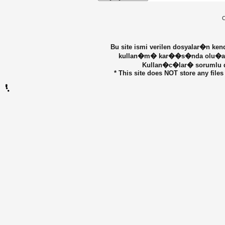
C
Bu site ismi verilen dosyalar�n ke
kullan�m� kar��s�nda olu�abilec
Kullan�c�lar� sorumlu de
* This site does NOT store any files