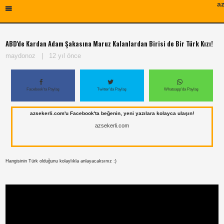
az
ABD'de Kardan Adam Şakasına Maruz Kalanlardan Birisi de Bir Türk Kızı!
maydonoz
|
12 yıl önce
Facebook'ta Paylaş
Twitter'da Paylaş
Whatsapp'da Paylaş
azsekerli.com'u Facebook'ta beğenin, yeni yazılara kolayca ulaşın!
azsekerli.com
Hangisinin Türk olduğunu kolaylıkla anlayacaksınız :)
Paylaş