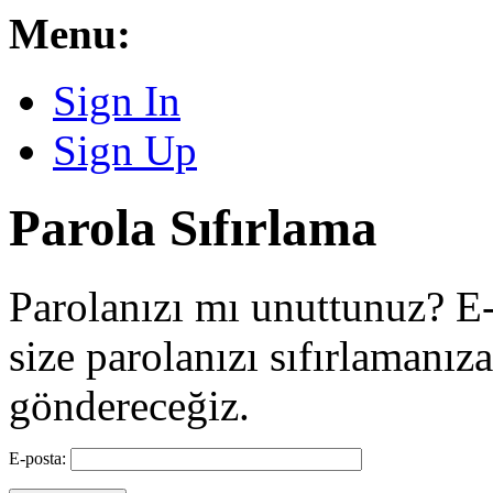
Menu:
Sign In
Sign Up
Parola Sıfırlama
Parolanızı mı unuttunuz? E-
size parolanızı sıfırlamanız
göndereceğiz.
E-posta: