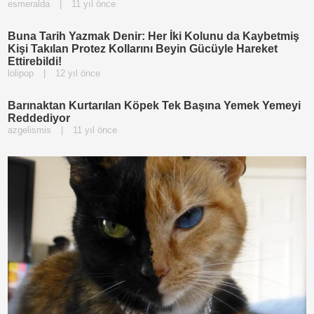
esmeralda
|
11 yıl önce
Buna Tarih Yazmak Denir: Her İki Kolunu da Kaybetmiş
Kişi Takılan Protez Kollarını Beyin Gücüyle Hareket
Ettirebildi!
lolipop
|
12 yıl önce
Barınaktan Kurtarılan Köpek Tek Başına Yemek Yemeyi
Reddediyor
azgelismis
|
11 yıl önce