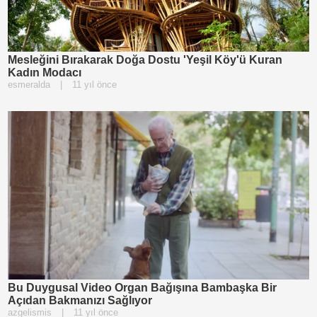
Mesleğini Bırakarak Doğa Dostu 'Yeşil Köy'ü Kuran
Kadın Modacı
esmeralda
|
11 yıl önce
Bu Duygusal Video Organ Bağışına Bambaşka Bir
Açıdan Bakmanızı Sağlıyor
azgelismis
|
11 yıl önce