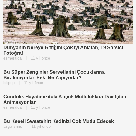
Dünyanın Nereye Gittiğini Çok İyi Anlatan, 19 Sarsıcı
Fotoğraf
esmeralda
|
11 yıl önce
Bu Süper Zenginler Servetlerini Çocuklarına
Bırakmıyorlar. Peki Ne Yapıyorlar?
lolipop
|
11 yıl önce
Gündelik Hayatımızdaki Küçük Mutluluklara Dair İçten
Animasyonlar
esmeralda
|
11 yıl önce
Bu Keseli Sweatshirt Kedinizi Çok Mutlu Edecek
azgelismis
|
11 yıl önce