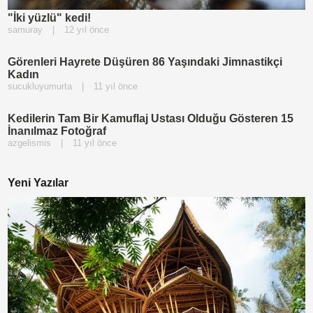
"İki yüzlü" kedi!
samuray
|
12 yıl önce
Görenleri Hayrete Düşüren 86 Yaşındaki Jimnastikçi
Kadın
sucukluyumurta
|
11 yıl önce
Kedilerin Tam Bir Kamuflaj Ustası Olduğu Gösteren 15
İnanılmaz Fotoğraf
azgelismis
|
11 yıl önce
Yeni Yazılar