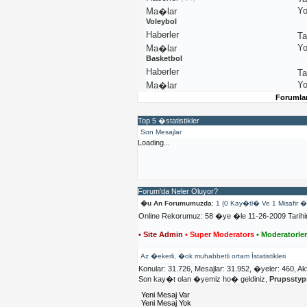
Yo
Ma�lar
Voleybol
Haberler
T
Yo
Ma�lar
Basketbol
Haberler
T
Yo
Ma�lar
Forumla
Top 5 �statistikler
Son Mesajlar
Loading...
Forum'da Neler Oluyor?
�u An Forumumuzda
: 1 (0 Kay�tl� Ve 1 Misafir 
Online Rekorumuz: 58 �ye �le 11-26-2009 Tarih
• Site Admin
• Super Moderators
• Moderatorle
Az �ekerli, �ok muhabbetli ortam İstatistikleri
Konular: 31.726, Mesajlar: 31.952, �yeler: 460,
Ak
Son kay�t olan �yemiz ho� geldiniz,
Prupssty
Yeni Mesaj Var
Yeni Mesaj Yok