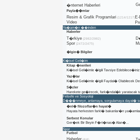
Ge
�nternet Haberleri
Payla��mlar
Resim & Grafik Programlari
E-
(1214/1217)
Video
Pr
Ya�am�n ��inden
Haberler
T�rkiye
D
(2982/2982)
Spor
Ma
(2472/2475)
�lgin� Bilgiler
Ki�isel Geli�im
Kitap �nerileri
Ki�isel Geli�imle �lgili Tavsiye Edebilece�in
Yaz�lar
Ki�isel Geli�imle �lgili Faydal� Olabilecek D
S�zler
Harekete ge�irecek, fark�ndal�k yaratacak ta
Felsefe ve Sosyoloji
D���nmeye, anlamaya, sorgulamaya dayal� serb
�nl� filozoflar�n hayat�
Hayata herkesten farkl� bakanlar�n ya�am
Serbest Konular
Ger�ek Bir Beyin F�rt�nas� Alan�...
Spor
Futbol
Haberler
T
(4/4)