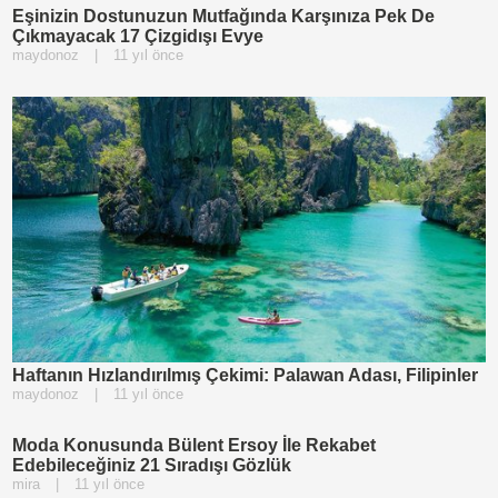
Eşinizin Dostunuzun Mutfağında Karşınıza Pek De
Çıkmayacak 17 Çizgidışı Evye
maydonoz
|
11 yıl önce
Haftanın Hızlandırılmış Çekimi: Palawan Adası, Filipinler
maydonoz
|
11 yıl önce
Moda Konusunda Bülent Ersoy İle Rekabet
Edebileceğiniz 21 Sıradışı Gözlük
mira
|
11 yıl önce