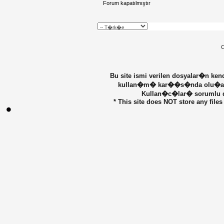
Forum kapatılmıştır
C
Bu site ismi verilen dosyalar�n ke
kullan�m� kar��s�nda olu�abilec
Kullan�c�lar� sorumlu de
* This site does NOT store any files