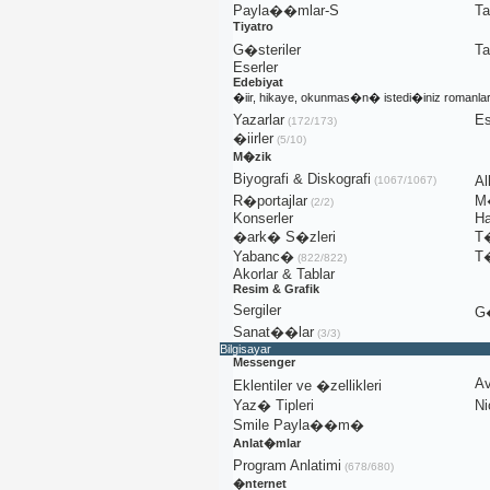
Payla��mlar-S
T
Tiyatro
G�steriler
T
Eserler
Edebiyat
�iir, hikaye, okunmas�n� istedi�iniz romanla
Yazarlar
Es
(172/173)
�iirler
(5/10)
M�zik
Biyografi & Diskografi
A
(1067/1067)
R�portajlar
M�
(2/2)
Konserler
Ha
�ark� S�zleri
T
Yabanc�
T
(822/822)
Akorlar & Tablar
Resim & Grafik
Sergiler
G�
Sanat��lar
(3/3)
Bilgisayar
Messenger
Av
Eklentiler ve �zellikleri
Yaz� Tipleri
Ni
Smile Payla��m�
Anlat�mlar
Program Anlatimi
(678/680)
�nternet