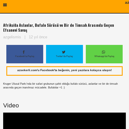
az
Afrika'da Aslanlar, Bufalo Sürüsü ve Bir de Timsah Arasında Geçen
Efsanevi Savaş
azgelismis
|
12 yıl önce
Facebook'ta Paylaş
Twitter'da Paylaş
Whatsapp'da Paylaş
azsekerli.com'u Facebook'ta beğenin, yeni yazılara kolayca ulaşın!
Kruger Ulusal Parkı'nda bir safari grubunun şahit olduğu bufalo sürüsü, aslanlar ve bir de timsah
arasında geçen inanılmaz mücadele. Bufalolar +1 :)
Video
Paylaş