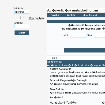
Nickiniz
Az �ekerli, �ok muhabbetli ortam
Kayıt ol
Yardım
�ye Listesi
Beni hat�rla
Şifreniz
��erikleri G�rmek istiyorsa
Siz u�ra�may�n diye biz sizin �n�
Nick:
Sifre:
Forum
Az �ekerliler
Az �ekerli sitenin �ok �ekerli ortam�na genel
Forum Kurallar�
orumu gezmeye ba�lamadan �nce l�tfen foru
de�i�ebilir sonradan itiraz kabul edilmeyecektir
Duyduk Duyamad�k Demeyin
Az �ekerli duyurular� buradan yap�l�r.
Ben Geldim
�lk mesajlar�n� yazabilecegin ve kendini t
Az �ekerli
Az �ekerli Yard�m
�n