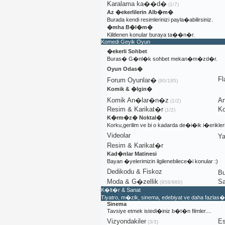
Karalama ka��d�
(1/7)
Az �ekerlilerin Alb�m�
Burada kendi resimlerinizi payla�abilirsiniz.
�mha B�l�m�
Kilitlenen konular buraya ta��n�r.
Komedi Geyik Oyun
�ekerli Sohbet
Buras� G�nl�k sohbet mekan�m�zd�r.
Oyun Odas�
Fl
Forum Oyunlar�
(90/185)
Komik & �lgin�
Komik An�lar�n�z
A
(1/2)
Resim & Karikat�r
Ko
(1/2)
K�rm�z� Noktal�
Korku,gerilim ve bi o kadarda de�i�ik i�erik
Videolar
Ya
Resim & Karikat�r
Kad�nlar Matinesi
Bayan �yelerimizin ilgilenebilece�i konular :)
Dedikodu & Fiskoz
Bu
Moda & G�zellik
S
(958/960)
K�lt�r & Sanat
Tiyatro, m�zik, sinema, edebiyat ve daha fazlas�
Sinema
Tavsiye etmek istedi�iniz b�t�n filmler....
Vizyondakiler
Es
(3/3)