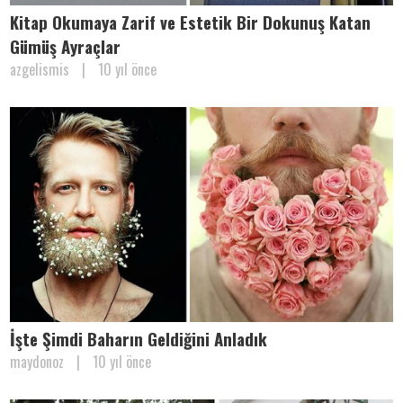
Kitap Okumaya Zarif ve Estetik Bir Dokunuş Katan
Gümüş Ayraçlar
azgelismis
|
10 yıl önce
İşte Şimdi Baharın Geldiğini Anladık
maydonoz
|
10 yıl önce