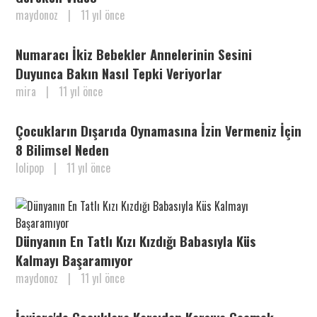
maydonoz
|
11 yıl önce
Numaracı İkiz Bebekler Annelerinin Sesini
Duyunca Bakın Nasıl Tepki Veriyorlar
mira
|
11 yıl önce
Çocukların Dışarıda Oynamasına İzin Vermeniz İçin
8 Bilimsel Neden
lolipop
|
11 yıl önce
Dünyanın En Tatlı Kızı Kızdığı Babasıyla Küs
Kalmayı Başaramıyor
maydonoz
|
11 yıl önce