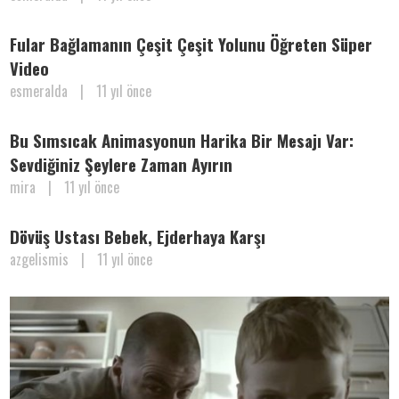
Fular Bağlamanın Çeşit Çeşit Yolunu Öğreten Süper
Video
esmeralda
|
11 yıl önce
Bu Sımsıcak Animasyonun Harika Bir Mesajı Var:
Sevdiğiniz Şeylere Zaman Ayırın
mira
|
11 yıl önce
Dövüş Ustası Bebek, Ejderhaya Karşı
azgelismis
|
11 yıl önce