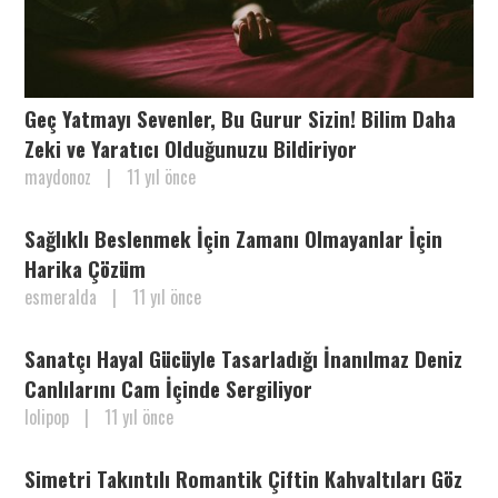
Geç Yatmayı Sevenler, Bu Gurur Sizin! Bilim Daha
Zeki ve Yaratıcı Olduğunuzu Bildiriyor
maydonoz
|
11 yıl önce
Sağlıklı Beslenmek İçin Zamanı Olmayanlar İçin
Harika Çözüm
esmeralda
|
11 yıl önce
Sanatçı Hayal Gücüyle Tasarladığı İnanılmaz Deniz
Canlılarını Cam İçinde Sergiliyor
lolipop
|
11 yıl önce
Simetri Takıntılı Romantik Çiftin Kahvaltıları Göz