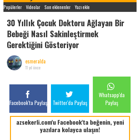
Popülerler
Videolar
Son eklenenler
Yazı ekle
30 Yıllık Çocuk Doktoru Ağlayan Bir
Bebeği Nasıl Sakinleştirmek
Gerektiğini Gösteriyor
esmeralda
11 yıl önce
Whatsapp'da
Facebook'ta Paylaş
Twitter'da Paylaş
Paylaş
azsekerli.com'u Facebook'ta beğenin, yeni
yazılara kolayca ulaşın!