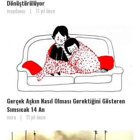
Dönüştürülüyor
maydonoz
|
11 yıl önce
Gerçek Aşkın Nasıl Olması Gerektiğini Gösteren
Sımsıcak 14 An
mira
|
11 yıl önce