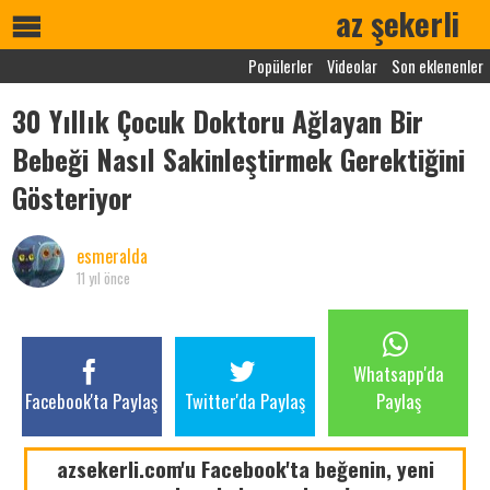
az şekerli
Popülerler
Videolar
Son eklenenler
30 Yıllık Çocuk Doktoru Ağlayan Bir
Bebeği Nasıl Sakinleştirmek Gerektiğini
Gösteriyor
esmeralda
11 yıl önce
Whatsapp'da
Facebook'ta Paylaş
Twitter'da Paylaş
Paylaş
azsekerli.com'u Facebook'ta beğenin, yeni