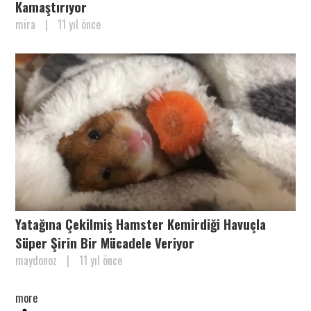
Kamaştırıyor
mira
|
11 yıl önce
Yatağına Çekilmiş Hamster Kemirdiği Havuçla
Süper Şirin Bir Mücadele Veriyor
maydonoz
|
11 yıl önce
more