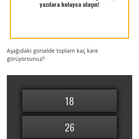
yazılara kolayca ulaşın!
azsekerli.com
Aşağıdaki görselde toplam kaç kare
görüyorsunuz?
Paylaş
18
Paylaş
Paylaş
26