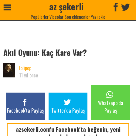
az şekerli
Popülerler
Videolar
Son eklenenler
Yazı ekle
Akıl Oyunu: Kaç Kare Var?
lolipop
11 yıl önce
Whatsapp'da
Facebook'ta Paylaş
Twitter'da Paylaş
Paylaş
azsekerli.com'u Facebook'ta beğenin, yeni