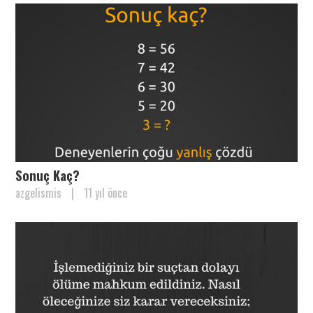
Sonuç Kaç?
azgelismis
|
11 yıl önce