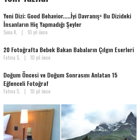
Yeni Dizi: Good Behavior.....İyi Davranış= Bu Dizideki
İnsanların Hiç Yapmadığı Şeyler
Sena K.
|
10 yıl önce
20 Fotoğrafta Bebek Bakan Babaların Çılgın Eserleri
Fatma S.
|
10 yıl önce
Doğum Öncesi ve Doğum Sonrasını Anlatan 15
Eğlenceli Fotoğraf
Fatma S.
|
10 yıl önce