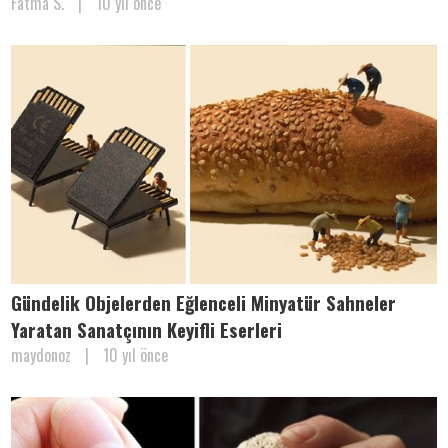
Fatma S.
|
10 yıl önce
Gündelik Objelerden Eğlenceli Minyatür Sahneler
Yaratan Sanatçının Keyifli Eserleri
maydonoz
|
10 yıl önce