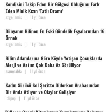
Kendisini Takip Eden Bir Gölgesi Olduğunu Fark
Eden Minik Kızın 'Tatlı Dramı'
azgelismis
|
11 yıl önce
Dünyanın Bilinen En Eski Gündelik Eşyalarından 16
Örnek
azgelismis
|
11 yıl önce
Bilim Adamlarına Göre Köyde Yetişen Çocuklarda
Alerji ve Astım Çok Daha Az Görülüyor
esmeralda
|
11 yıl önce
Kadın Sürücü Sol Şeritte Giderken Arabasından
Bir Anda Atlıyor ve Olaylar Gelişiyor
lolipop
|
11 yıl önce