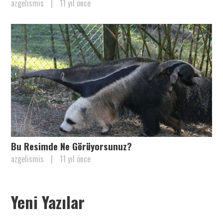
azgelismis
|
11 yıl önce
Bu Resimde Ne Görüyorsunuz?
azgelismis
|
11 yıl önce
Yeni Yazılar