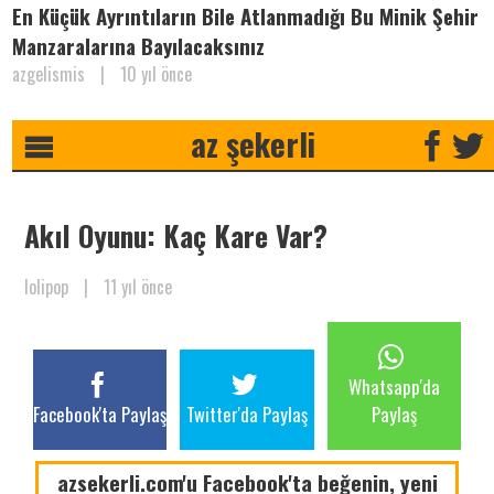
En Küçük Ayrıntıların Bile Atlanmadığı Bu Minik Şehir
Manzaralarına Bayılacaksınız
azgelismis
|
10 yıl önce
az şekerli
Akıl Oyunu: Kaç Kare Var?
lolipop
|
11 yıl önce
Whatsapp'da
Facebook'ta Paylaş
Twitter'da Paylaş
Paylaş
azsekerli.com'u Facebook'ta beğenin, yeni