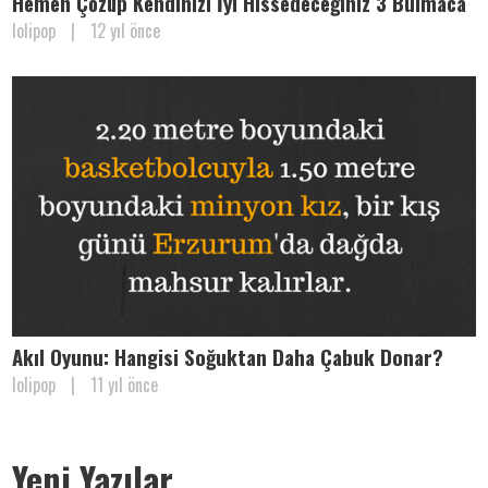
Hemen Çözüp Kendinizi İyi Hissedeceğiniz 3 Bulmaca
lolipop
|
12 yıl önce
Akıl Oyunu: Hangisi Soğuktan Daha Çabuk Donar?
lolipop
|
11 yıl önce
Yeni Yazılar