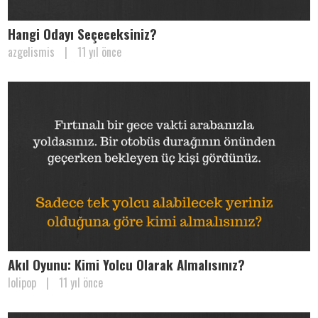
Hangi Odayı Seçeceksiniz?
azgelismis
|
11 yıl önce
Akıl Oyunu: Kimi Yolcu Olarak Almalısınız?
lolipop
|
11 yıl önce