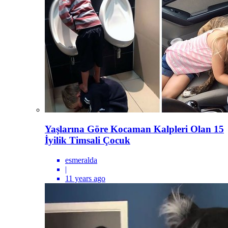
Yaşlarına Göre Kocaman Kalpleri Olan 15
İyilik Timsali Çocuk
esmeralda
|
11 years ago