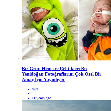
Bir Grup Hemşire Çektikleri Bu
Yenidoğan Fotoğraflarını Çok Özel Bir
Amaç İçin Yayınlıyor
mira
|
11 years ago