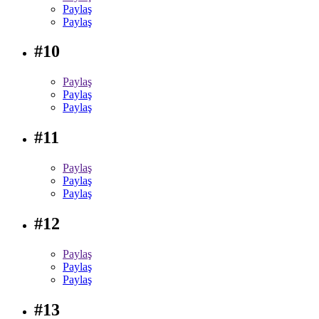
Paylaş
Paylaş
#10
Paylaş
Paylaş
Paylaş
#11
Paylaş
Paylaş
Paylaş
#12
Paylaş
Paylaş
Paylaş
#13