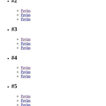
#2
Paylaş
Paylaş
Paylaş
#3
Paylaş
Paylaş
Paylaş
#4
Paylaş
Paylaş
Paylaş
#5
Paylaş
Paylaş
Paylaş