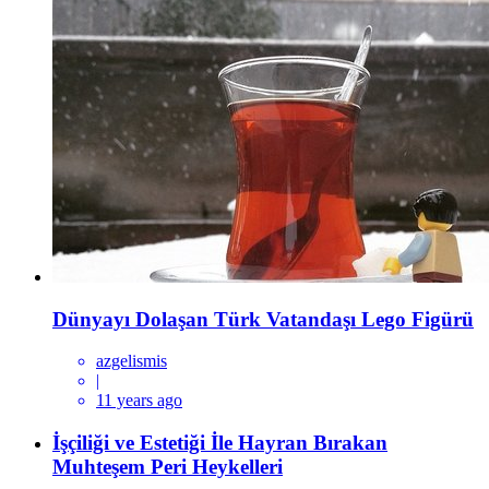
Dünyayı Dolaşan Türk Vatandaşı Lego Figürü
azgelismis
|
11 years ago
İşçiliği ve Estetiği İle Hayran Bırakan
Muhteşem Peri Heykelleri