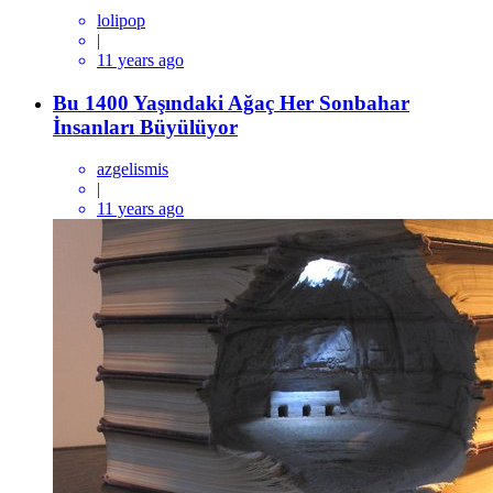
lolipop
|
11 years ago
Bu 1400 Yaşındaki Ağaç Her Sonbahar
İnsanları Büyülüyor
azgelismis
|
11 years ago