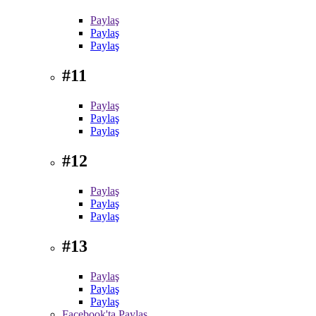
Paylaş
Paylaş
Paylaş
#11
Paylaş
Paylaş
Paylaş
#12
Paylaş
Paylaş
Paylaş
#13
Paylaş
Paylaş
Paylaş
Facebook'ta Paylaş