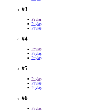
#3
Paylaş
Paylaş
Paylaş
#4
Paylaş
Paylaş
Paylaş
#5
Paylaş
Paylaş
Paylaş
#6
Paylaş