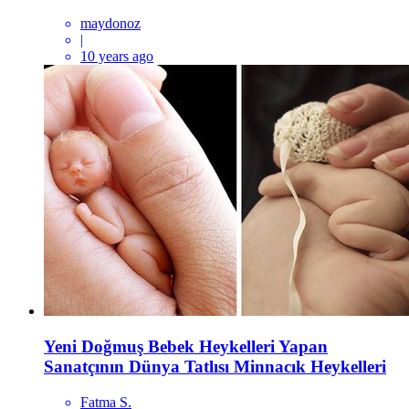
maydonoz
|
10 years ago
Yeni Doğmuş Bebek Heykelleri Yapan
Sanatçının Dünya Tatlısı Minnacık Heykelleri
Fatma S.