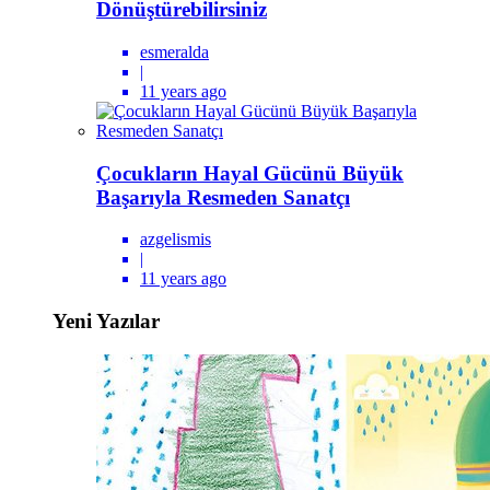
Dönüştürebilirsiniz
esmeralda
|
11 years ago
Çocukların Hayal Gücünü Büyük
Başarıyla Resmeden Sanatçı
azgelismis
|
11 years ago
Yeni Yazılar