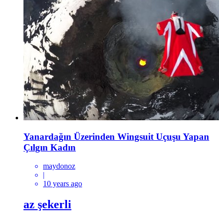
Yanardağın Üzerinden Wingsuit Uçuşu Yapan
Çılgın Kadın
maydonoz
|
10 years ago
az şekerli