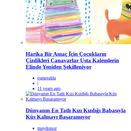
Harika Bir Amaç İçin Çocukların
Çizdikleri Canavarlar Usta Kalemlerin
Elinde Yeniden Şekilleniyor
esmeralda
|
11 years ago
Dünyanın En Tatlı Kızı Kızdığı Babasıyla
Küs Kalmayı Başaramıyor
maydonoz