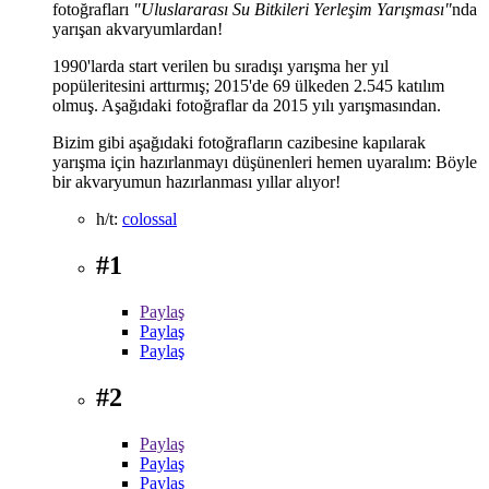
fotoğrafları
"Uluslararası Su Bitkileri Yerleşim Yarışması"
nda
yarışan akvaryumlardan!
1990'larda start verilen bu sıradışı yarışma her yıl
popüleritesini arttırmış; 2015'de 69 ülkeden 2.545 katılım
olmuş. Aşağıdaki fotoğraflar da 2015 yılı yarışmasından.
Bizim gibi aşağıdaki fotoğrafların cazibesine kapılarak
yarışma için hazırlanmayı düşünenleri hemen uyaralım: Böyle
bir akvaryumun hazırlanması yıllar alıyor!
h/t:
colossal
#1
Paylaş
Paylaş
Paylaş
#2
Paylaş
Paylaş
Paylaş