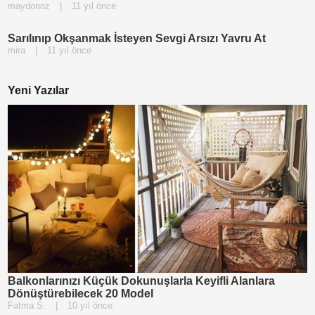
maydonoz
|
11 yıl önce
Sarılınıp Okşanmak İsteyen Sevgi Arsızı Yavru At
mira
|
11 yıl önce
Yeni Yazılar
Balkonlarınızı Küçük Dokunuşlarla Keyifli Alanlara
Dönüştürebilecek 20 Model
Fatma S.
|
10 yıl önce