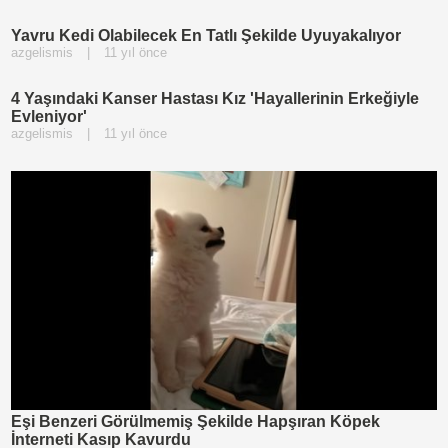
Yavru Kedi Olabilecek En Tatlı Şekilde Uyuyakalıyor
azgelismis
|
11 yıl önce
4 Yaşındaki Kanser Hastası Kız 'Hayallerinin Erkeğiyle
Evleniyor'
azgelismis
|
11 yıl önce
Eşi Benzeri Görülmemiş Şekilde Hapşıran Köpek
İnterneti Kasıp Kavurdu