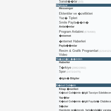
Sanat��lar
(3/3)
Bilgisayar
Messenger
Eklentiler ve �zellikleri
Yaz� Tipleri
Smile Payla��m�
Anlat�mlar
Program Anlatimi
(678/680)
�nternet
�nternet Haberleri
Payla��mlar
Resim & Grafik Programlari
(1214/121
Video
Ya�am�n ��inden
Haberler
T�rkiye
(2982/2982)
Spor
(2472/2475)
�lgin� Bilgiler
Ki�isel Geli�im
Kitap �nerileri
Ki�isel Geli�imle �lgili Tavsiye Edebilec
Yaz�lar
Ki�isel Geli�imle �lgili Faydal� Olabile
S�zler
Harekete ge�irecek, fark�ndal�k yaratac