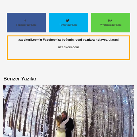
Paylaş
Paylaş
Paylaş
Paylaş
Paylaş
Facebook'ta Paylaş
Twitter'da Paylaş
Whatsapp'da Paylaş
Paylaş
Paylaş
Paylaş
Paylaş
azsekerli.com'u Facebook'ta beğenin, yeni yazılara kolayca ulaşın!
azsekerli.com
Paylaş
Paylaş
Paylaş
Benzer Yazılar