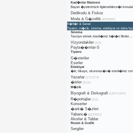
Kad�nlar Matinesi
Bayan �yelerimizin ilgilenebilece�i konular
Dedikodu & Fiskoz
Moda & G�zellik
(958/960)
K�lt�r & Sanat
Tiyatro, m�zik, sinema, edebiyat ve daha fa
Sinema
Tavsiye etmek istedi�iniz b�t�n filmler....
Vizyondakiler
(3/3)
Payla��mlar-S
Tiyatro
G�steriler
Eserler
Edebiyat
�iir, hikaye, okunmas�n� istedi�iniz rom
Yazarlar
(172/173)
�iirler
(5/10)
M�zik
Biyografi & Diskografi
(1067/1067)
R�portajlar
(2/2)
Konserler
�ark� S�zleri
Yabanc�
(822/822)
Akorlar & Tablar
Resim & Grafik
Sergiler