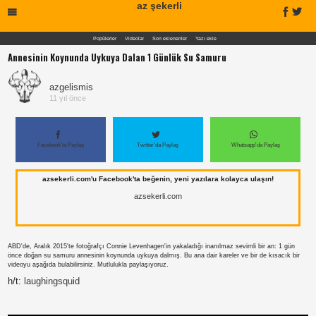
az şekerli
Popülerler
Videolar
Son eklenenler
Yazı ekle
Annesinin Koynunda Uykuya Dalan 1 Günlük Su Samuru
azgelismis
11 yıl önce
Facebook'ta Paylaş
Twitter'da Paylaş
Whatsapp'da Paylaş
azsekerli.com'u Facebook'ta beğenin, yeni yazılara kolayca ulaşın!
azsekerli.com
ABD'de, Aralık 2015'te fotoğrafçı Connie Levenhagen'in yakaladığı inanılmaz sevimli bir an: 1 gün
önce doğan su samuru annesinin koynunda uykuya dalmış. Bu ana dair kareler ve bir de kısacık bir
videoyu aşağıda bulabilirsiniz. Mutlulukla paylaşıyoruz.
h/t:
laughingsquid