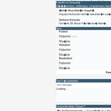
Felsefe ve Sosyoloji
D���nmeye, anlamaya, sorgulamaya dayal�
�nl� filozoflar�n hayat�
Hayata herkesten farkl� bakanlar�n y
Serbest Konular
Ger�ek Bir Beyin F�rt�nas� Alan�...
Spor
Futbol
Haberler
(4/4)
Ma�lar
Voleybol
Haberler
Ma�lar
Basketbol
Haberler
Ma�lar
For
Top 5 �statistikler
Son Mesajlar
Loading...
Forum'da Neler Oluyor?
�u An Forumumuzda
: 1 (0 Kay�tl� Ve 1 Mis