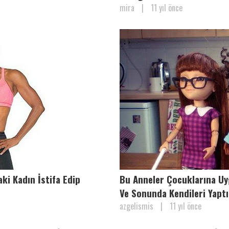
mira
|
11 yıl önce
ki Kadın İstifa Edip
Bu Anneler Çocuklarına U
Ve Sonunda Kendileri Yaptı
azgelismis
|
11 yıl önce