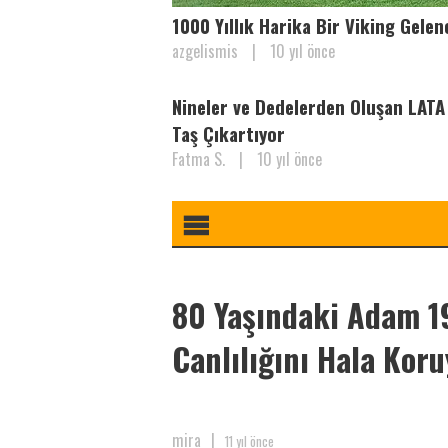
1000 Yıllık Harika Bir Viking Gelen
azgelismis
|
10 yıl önce
Nineler ve Dedelerden Oluşan LATA
Taş Çıkartıyor
Fatma S.
|
10 yıl önce
80 Yaşındaki Adam 19
Canlılığını Hala Koru
mira
|
11 yıl önce