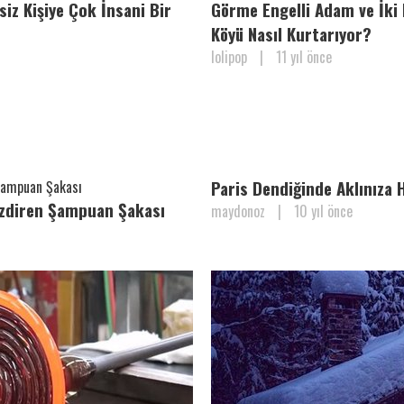
iz Kişiye Çok İnsani Bir
Görme Engelli Adam ve İki
Köyü Nasıl Kurtarıyor?
lolipop
|
11 yıl önce
Paris Dendiğinde Aklınıza 
ezdiren Şampuan Şakası
maydonoz
|
10 yıl önce