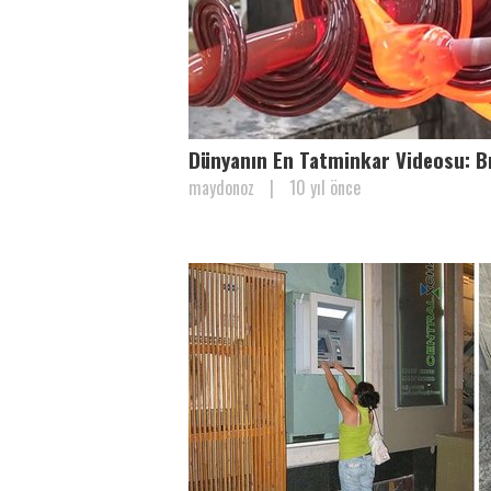
Dünyanın En Tatminkar Videosu: Bı
maydonoz
|
10 yıl önce