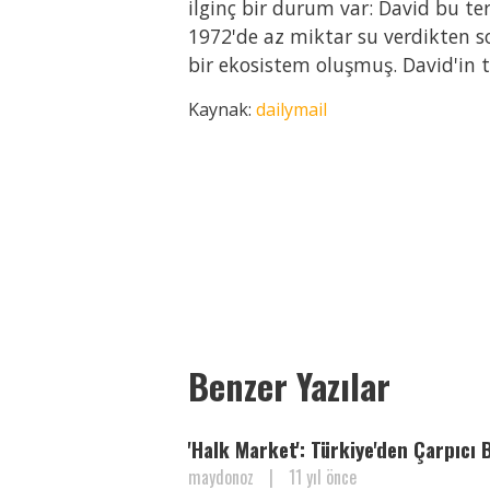
ilginç bir durum var: David bu t
1972'de az miktar su verdikten s
bir ekosistem oluşmuş. David'in t
Kaynak:
dailymail
Paylaş
Paylaş
Paylaş
Paylaş
Paylaş
Paylaş
Benzer Yazılar
'Halk Market': Türkiye'den Çarpıcı 
maydonoz
|
11 yıl önce