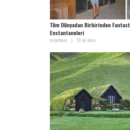
Tüm Dünyadan Birbirinden Fantas
Enstantaneleri
maydonoz
|
10 yıl önce