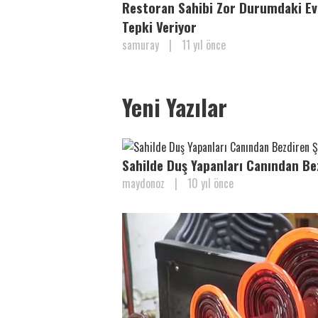
Restoran Sahibi Zor Durumdaki Evs
Tepki Veriyor
samuray
|
11 yıl önce
Yeni Yazılar
Sahilde Duş Yapanları Canından B
maydonoz
|
10 yıl önce