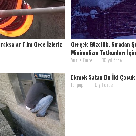
raksalar Tüm Gece İzleriz
Gerçek Güzellik, Sıradan Ş
Minimalizm Tutkunları İçin
Yunus Emre
|
10 yıl önce
Ekmek Satan Bu İki Çocuk
lolipop
|
10 yıl önce