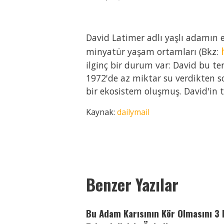
David Latimer adlı yaşlı adamın e
minyatür yaşam ortamları (Bkz:
ilginç bir durum var: David bu t
1972'de az miktar su verdikten s
bir ekosistem oluşmuş. David'in t
Kaynak:
dailymail
Paylaş
Paylaş
Paylaş
Paylaş
Paylaş
Paylaş
Benzer Yazılar
Bu Adam Karısının Kör Olmasını 3 