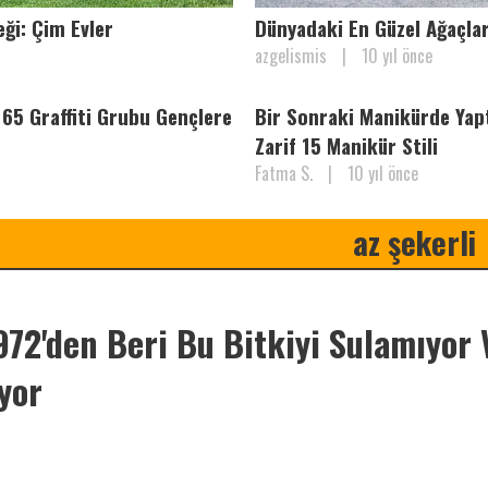
eği: Çim Evler
Dünyadaki En Güzel Ağaçla
azgelismis
|
10 yıl önce
 65 Graffiti Grubu Gençlere
Bir Sonraki Manikürde Yap
Zarif 15 Manikür Stili
Fatma S.
|
10 yıl önce
az şekerli
72'den Beri Bu Bitkiyi Sulamıyor 
yor