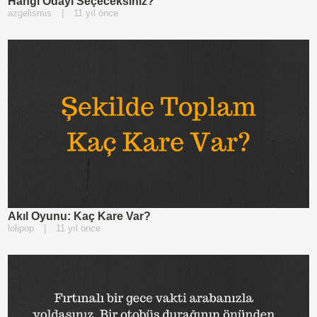
Hangi Odayı Seçeceksiniz?
azgelismis
|
11 yıl önce
Akıl Oyunu: Kaç Kare Var?
lolipop
|
11 yıl önce