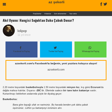
az şekerli
Popülerler
Videolar
Son eklenenler
Yazı ekle
Akıl Oyunu: Hangisi Soğuktan Daha Çabuk Donar?
lolipop
11 yıl önce
Facebook'ta Paylaş
Twitter'da Paylaş
Whatsapp'da Paylaş
azsekerli.com'u Facebook'ta beğenin, yeni yazılara kolayca ulaşın!
azsekerli.com
2.20 metre boyundaki
basketbolcuyla
1.50 metre boyundaki
minyon kız
, kış günü
Erzurum
'da
dağda mahsur kalırlar. Dışarısı
-20C
'dir. Ellerinde sadece
bir tane kalın battaniye
vardır.
Kurtarılmayı beklerken aralarında şöyle bir diyalog geçer:
Basketbolcu:
Bana göre bayağı ufak ve narinsiniz. Bu havada benden çok daha çabuk
üşürsünüz. Lütfen şu battaniyeyi üstünüze alın.