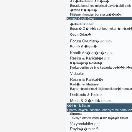
Az �ekerlilerin Alb�m�
Burada kendi resimlerinizi payla�abilirsiniz
�mha B�l�m�
Kilitlenen konular buraya ta��n�r.
Komedi Geyik Oyun
�ekerli Sohbet
Buras� G�nl�k sohbet mekan�m�zd�
Oyun Odas�
Forum Oyunlar�
(90/185)
Komik & �lgin�
Komik An�lar�n�z
(1/2)
Resim & Karikat�r
(1/2)
K�rm�z� Noktal�
Korku,gerilim ve bi o kadarda de�i�ik i
Videolar
Resim & Karikat�r
Kad�nlar Matinesi
Bayan �yelerimizin ilgilenebilece�i konular
Dedikodu & Fiskoz
Moda & G�zellik
(958/960)
K�lt�r & Sanat
Tiyatro, m�zik, sinema, edebiyat ve daha fa
Sinema
Tavsiye etmek istedi�iniz b�t�n filmler....
Vizyondakiler
(3/3)
Payla��mlar-S