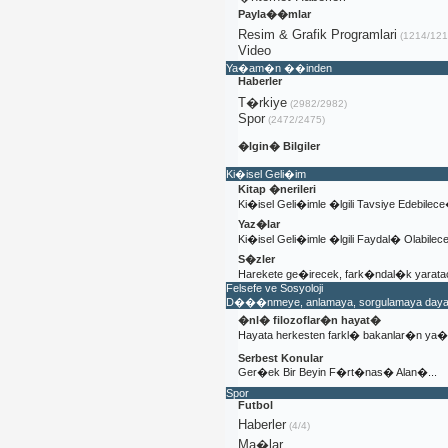
Payla��mlar
Resim & Grafik Programlari
(1214/121
Video
Ya�am�n ��inden
Haberler
T�rkiye
(2982/2982)
Spor
(2472/2475)
�lgin� Bilgiler
Ki�isel Geli�im
Kitap �nerileri
Ki�isel Geli�imle �lgili Tavsiye Edebilec
Yaz�lar
Ki�isel Geli�imle �lgili Faydal� Olabile
S�zler
Harekete ge�irecek, fark�ndal�k yaratac
Felsefe ve Sosyoloji
D���nmeye, anlamaya, sorgulamaya dayal�
�nl� filozoflar�n hayat�
Hayata herkesten farkl� bakanlar�n y
Serbest Konular
Ger�ek Bir Beyin F�rt�nas� Alan�...
Spor
Futbol
Haberler
(4/4)
Ma�lar