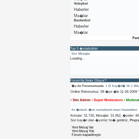
Voleybol
Haberler
Ma�lar
Basketbol
Haberler
Ma�lar
For
Top 5 �statistikler
Son Mesajlar
Loading...
Forum'da Neler Oluyor?
�u An Forumumuzda
: 1 (0 Kay�tl� Ve 1 Mis
Online Rekorumuz: 58 �ye �le 11-26-2009 T
• Site Admin
• Super Moderators
• Moderat
Az �ekerli, �ok muhabbetli ortam İstatistikleri
Konular: 31.726, Mesajlar: 31.952, �yeler: 4
Son kay�t olan �yemiz ho� geldiniz,
Prup
Yeni Mesaj Var
Yeni Mesaj Yok
Forum kapatılmıştır