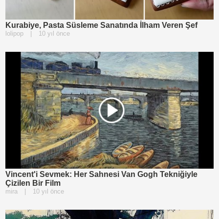
Kurabiye, Pasta Süsleme Sanatında İlham Veren Şef
lolipop
|
10 yıl önce
Vincent'i Sevmek: Her Sahnesi Van Gogh Tekniğiyle
Çizilen Bir Film
mira
|
10 yıl önce