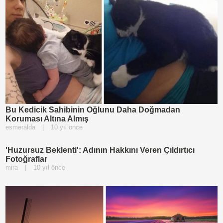
Bu Kedicik Sahibinin Oğlunu Daha Doğmadan
Koruması Altına Almış
esmeralda
|
10 yıl önce
'Huzursuz Beklenti': Adının Hakkını Veren Çıldırtıcı
Fotoğraflar
mira
|
10 yıl önce