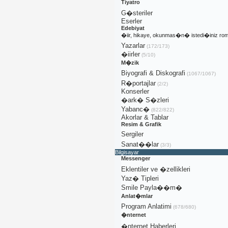
Tiyatro
G�steriler
Eserler
Edebiyat
�iir, hikaye, okunmas�n� istedi�iniz rom
Yazarlar
(172/173)
�iirler
(5/10)
M�zik
Biyografi & Diskografi
(1067/1067)
R�portajlar
(2/2)
Konserler
�ark� S�zleri
Yabanc�
(822/822)
Akorlar & Tablar
Resim & Grafik
Sergiler
Sanat��lar
(3/3)
Bilgisayar
Messenger
Eklentiler ve �zellikleri
Yaz� Tipleri
Smile Payla��m�
Anlat�mlar
Program Anlatimi
(678/680)
�nternet
�nternet Haberleri