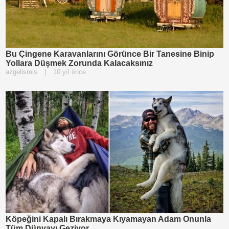
Bu Çingene Karavanlarını Görünce Bir Tanesine Binip
Yollara Düşmek Zorunda Kalacaksınız
azgelismis
|
10 yıl önce
Köpeğini Kapalı Bırakmaya Kıyamayan Adam Onunla
Tüm Dünyayı Geziyor