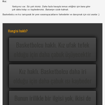
Kız:
Yanlışınız var. Siz çok irisiniz. Daha fazla havayla temas ettiğiniz için bana göre
çok daha kolay ısı kaybedersiniz. Battaniye sizde kalmalı.
Basketbolcu ve kız tartışarak bir yere varamayacaklarını farkederler ve danışmak için sizi ararlar ;)
Hangisi haklı?
Basketbolcu haklı. Kız ufak tefek
olduğu için daha çabuk üşüyecektir
Kız haklı. Basketbolcu daha iri
olduğu için daha çabuk ısı kaybeder
Bunun irilikle bir ilgisi yok, ikisi de