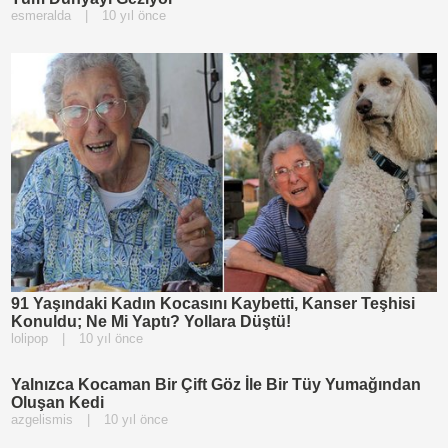
esmeralda
|
10 yıl önce
91 Yaşındaki Kadın Kocasını Kaybetti, Kanser Teşhisi
Konuldu; Ne Mi Yaptı? Yollara Düştü!
lolipop
|
10 yıl önce
Yalnızca Kocaman Bir Çift Göz İle Bir Tüy Yumağından
Oluşan Kedi
azgelismis
|
10 yıl önce