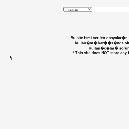
Bu site ismi verilen dosyalar�n
kullan�m� kar��s�nda olu�ab
Kullan�c�lar� sorumlu
* This site does NOT store any f