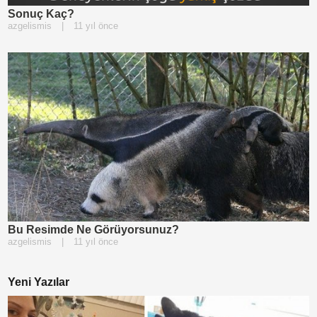
Sonuç Kaç?
azgelismis
|
11 yıl önce
Bu Resimde Ne Görüyorsunuz?
azgelismis
|
11 yıl önce
Yeni Yazılar