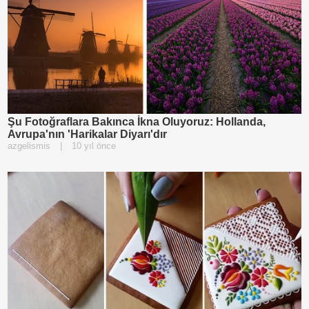
Şu Fotoğraflara Bakınca İkna Oluyoruz: Hollanda,
Avrupa'nın 'Harikalar Diyarı'dır
azgelismis
|
10 yıl önce