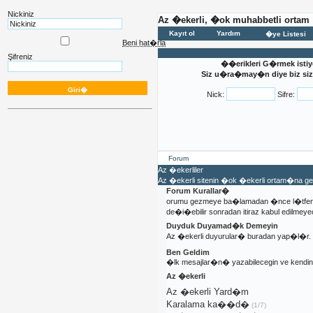
Nickiniz
Az �ekerli, �ok muhabbetli ortam
Kayıt ol
Yardım
�ye Listesi
Beni hat�rla
Şifreniz
��erikleri G�rmek istiy
Siz u�ra�may�n diye biz sizi
Nick:
Sifre:
Forum
Az �ekerliler
Az �ekerli sitenin �ok �ekerli ortam�na 
Forum Kurallar�
orumu gezmeye ba�lamadan �nce l�tfen 
de�i�ebilir sonradan itiraz kabul edilmeyec
Duyduk Duyamad�k Demeyin
Az �ekerli duyurular� buradan yap�l�r.
Ben Geldim
�lk mesajlar�n� yazabilecegin ve kendi
Az �ekerli
Az �ekerli Yard�m
Karalama ka��d�
(1/7)