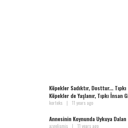
Köpekler Sadıktır, Dosttur... Tıpkı 
Köpekler de Yaşlanır, Tıpkı İnsan Gi
korteks
|
11 years ago
Annesinin Koynunda Uykuya Dalan
azgelismis
|
11 years ago