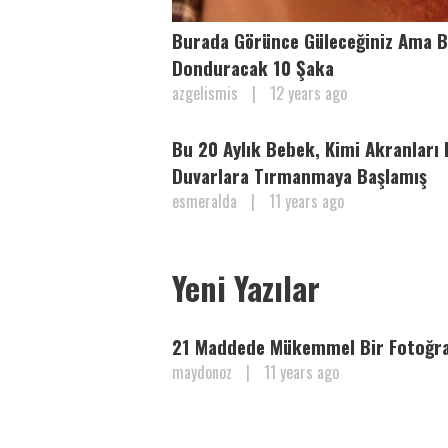
Burada Görünce Güleceğiniz Ama Ba
Donduracak 10 Şaka
azgelismis
|
12 years ago
Bu 20 Aylık Bebek, Kimi Akranlar
Duvarlara Tırmanmaya Başlamış
esmeralda
|
11 years ago
Yeni Yazılar
21 Maddede Mükemmel Bir Fotoğraf
maydonoz
|
11 years ago