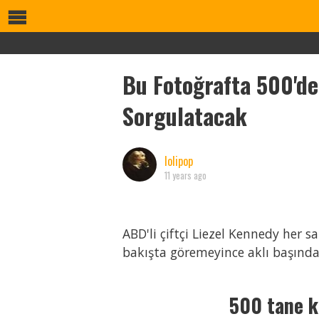
Bu Fotoğrafta 500'de
Sorgulatacak
lolipop
11 years ago
ABD'li çiftçi Liezel Kennedy her 
bakışta göremeyince aklı başından
500 tane k