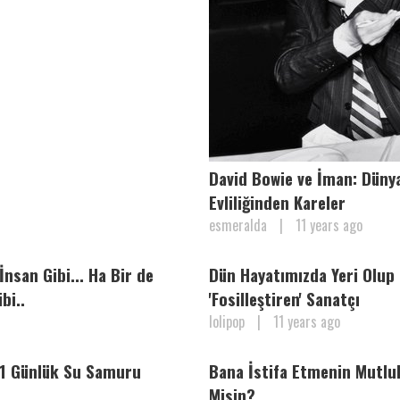
David Bowie ve İman: Dünyan
Evliliğinden Kareler
esmeralda
|
11 years ago
İnsan Gibi... Ha Bir de
Dün Hayatımızda Yeri Olup
bi..
'Fosilleştiren' Sanatçı
lolipop
|
11 years ago
 1 Günlük Su Samuru
Bana İstifa Etmenin Mutlul
Misin?