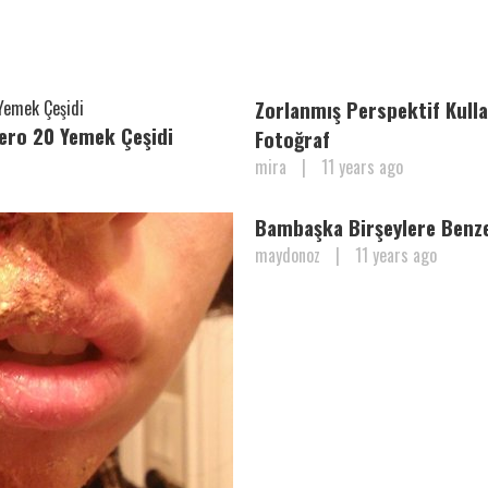
Zorlanmış Perspektif Kullan
mero 20 Yemek Çeşidi
Fotoğraf
mira
|
11 years ago
Bambaşka Birşeylere Benz
maydonoz
|
11 years ago