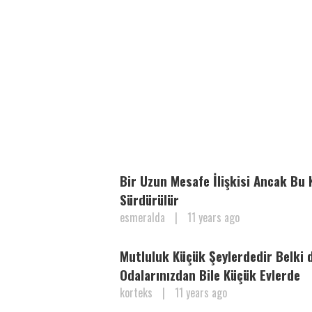
Bir Uzun Mesafe İlişkisi Ancak Bu 
Sürdürülür
esmeralda
|
11 years ago
Mutluluk Küçük Şeylerdedir Belki d
Odalarınızdan Bile Küçük Evlerde
korteks
|
11 years ago