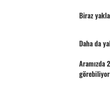
Paylaş
Biraz yakla
Paylaş
Paylaş
Daha da yak
Paylaş
Paylaş
Aramızda 2
Paylaş
görebiliyor
Paylaş
Paylaş