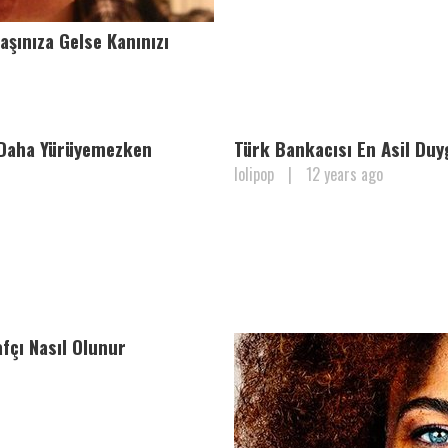
şınıza Gelse Kanınızı
ı Daha Yürüyemezken
Türk Bankacısı En Asil Duy
lolipop
|
12 years ago
çı Nasıl Olunur