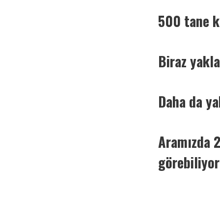
500 tane k
Paylaş
Biraz yakla
Paylaş
Paylaş
Daha da yak
Paylaş
Paylaş
Aramızda 2
Paylaş
görebiliyor
Paylaş
Paylaş