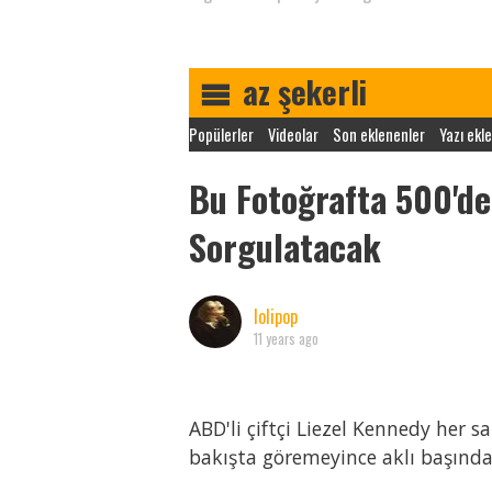
az şekerli
Popülerler
Videolar
Son eklenenler
Yazı ekle
Bu Fotoğrafta 500'de
Sorgulatacak
lolipop
11 years ago
ABD'li çiftçi Liezel Kennedy her 
bakışta göremeyince aklı başından