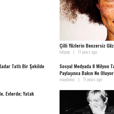
Çilli Yüzlerin Benzersiz Gü
lolipop
|
11 years ago
Kadar Tatlı Bir Şekilde
Sosyal Medyada 8 Milyon Ta
Paylaşınca Bakın Ne Oluyor
maydonoz
|
11 years ago
e. Evlerde; Yatak