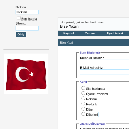
Nickiniz
Beni hatırla
Az şekerli, çok muhabbetli ortam
Şifreniz
Bize Yazin
Kayıt ol
Yardım
Üye Listesi
Bize Yazin
Sizin Bilgileriniz
Kullanıcı isminiz :
E-Mail-Adresiniz :
Konu
Site hakkında
Üyelik Problemli
Reklam
Re-Link
Diğer
Diğerleri
Grafik Doğrulaması