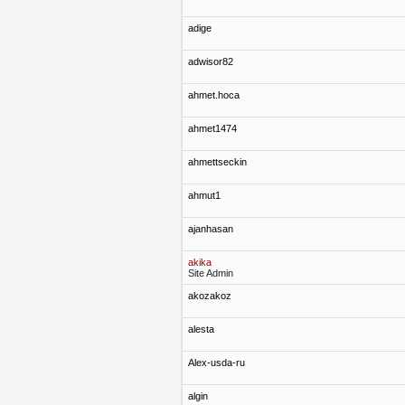
adige
adwisor82
ahmet.hoca
ahmet1474
ahmettseckin
ahmut1
ajanhasan
akika
Site Admin
akozakoz
alesta
Alex-usda-ru
algin