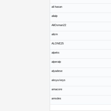
ali hasan
alialp
AliOsman22
alizm
ALONE25
alpeks
alperalp
alyadese
alısya keys
amacore
amsdes