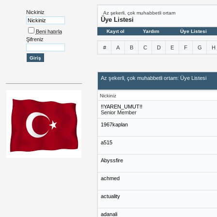
Nickiniz
Az şekerli, çok muhabbetli ortam
Üye Listesi
Beni hatırla
Kayıt ol
Yardım
Üye Listesi
Şifreniz
#
A
B
C
D
E
F
G
H
Az şekerli, çok muhabbetli ortam: Üye Listesi
Nickiniz
!!YAREN_UMUT!!
Senior Member
1967kaplan
a515
Abyssfire
achmed
actuality
adanali