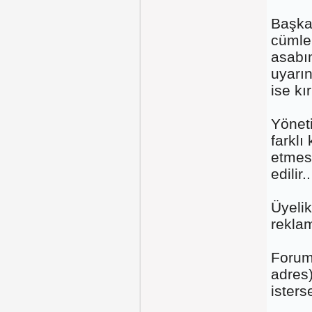
Başka 
cümle
asabım
uyarın
ise kı
Yöneti
farklı
etmesi
edilir..
Üyelik
reklam
Forum 
adres
isters