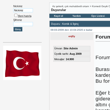
Nickiniz
Az şekerli, çok muhabbetli ortam
>
Komedi Geyik 
Duyurular
Beni hatırla
Kayıt ol
Yardım
Üye Listesi
Şifreniz
Duyuru
:
Komik & İlginç
09-03-2009 den 10-04-2020 e kadar
Forum
enj0y
Ünvan :
Site Admin
Üyelik tarihi:
Aug 2009
Forum
Mesajlar:
14.900
Burası
kardeş
Bu fo
Eğer b
gidere
altını