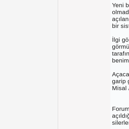
Yeni 
olmad
açılan
bir si
İlgi 
görmü
tarafı
benim
Açaca
garip 
Misal /
Forum 
açıldı
silerl