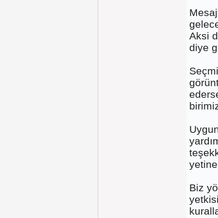
Mesaj
gelece
Aksi d
diye 
Seçmi
görün
ederse
birimi
Uyguns
yardım
teşek
yetine
Biz yö
yetkis
kurall