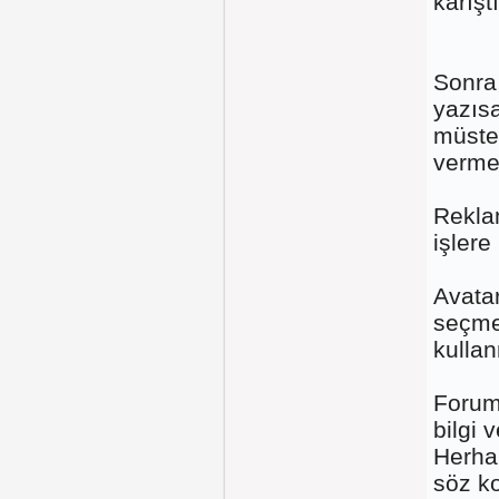
karışt
Sonra
yazıs
müsteh
verme
Rekla
işlere
Avatar
seçmem
kulla
Forum
bilgi 
Herha
söz ko