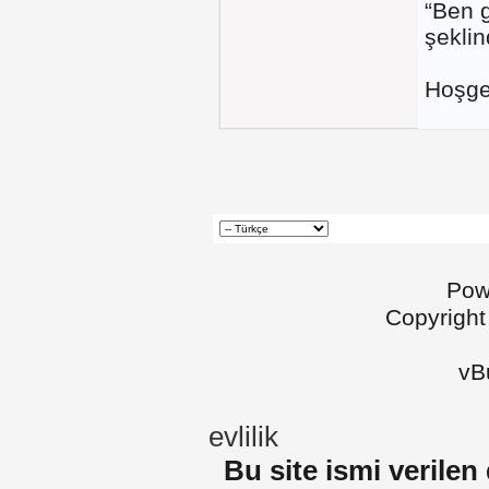
“Ben g
şeklin
Hoşgel
Pow
Copyright
vBu
evlilik
Bu site ismi verilen