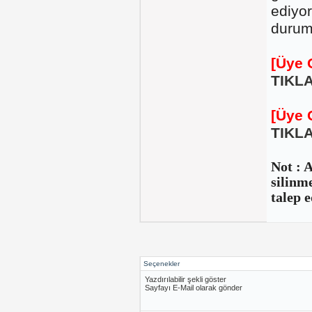
ediyor
durum
[Üye 
TIKLA
[Üye 
TIKLA
Not : 
silinm
talep e
Seçenekler
Yazdırılabilir şekli göster
Sayfayı E-Mail olarak gönder