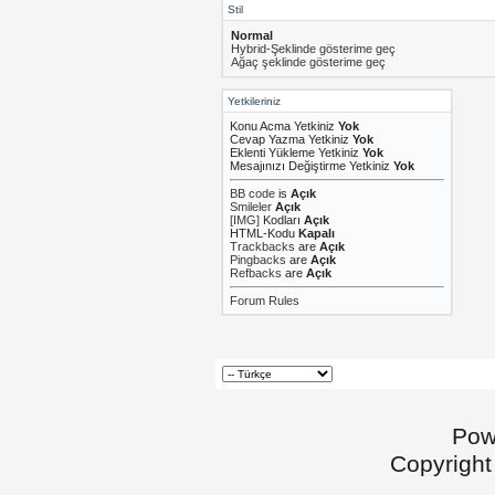
Stil
Normal
Hybrid-Şeklinde gösterime geç
Ağaç şeklinde gösterime geç
Yetkileriniz
Konu Acma Yetkiniz
Yok
Cevap Yazma Yetkiniz
Yok
Eklenti Yükleme Yetkiniz
Yok
Mesajınızı Değiştirme Yetkiniz
Yok
BB code
is
Açık
Smileler
Açık
[IMG]
Kodları
Açık
HTML-Kodu
Kapalı
Trackbacks
are
Açık
Pingbacks
are
Açık
Refbacks
are
Açık
Forum Rules
Pow
Copyright