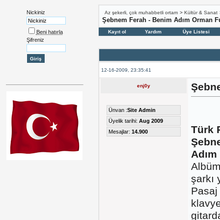
Nickiniz
Az şekerli, çok muhabbetli ortam
>
Kültür & Sanat
Şebnem Ferah - Benim Adım Orman Ful
Beni hatırla
Kayıt ol
Yardım
Üye Listesi
Şifreniz
12-16-2009, 23:35:41
Şebne
enj0y
Ünvan :
Site Admin
Üyelik tarihi:
Aug 2009
Türk 
Mesajlar:
14.900
Şebne
Adım
Albüm
şarkı
Pasaj
klavy
gitard