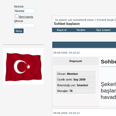
Nickiniz
Beni hatırla
Az şekerli, çok muhabbetli ortam
>
Komedi Geyik 
Şifreniz
Sohbet başlasın
Kayıt ol
Yardım
Üye Listesi
09-06-2009, 03:16:42
Sohbe
Dogusyak
Ünvan :
Member
Üyelik tarihi:
Sep 2009
Şeker
Bulunduğu yer:
İstanbul
başlam
Mesajlar:
76
havad
09-06-2009, 03:20:12