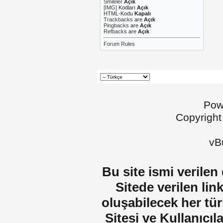
Smileler
Açık
[IMG]
Kodları
Açık
HTML-Kodu
Kapalı
Trackbacks
are
Açık
Pingbacks
are
Açık
Refbacks
are
Açık
Forum Rules
Pow
Copyright
vBu
Bu site ismi verilen
Sitede verilen lin
oluşabilecek her tür
Sitesi ve Kullanıcıla