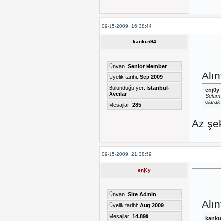
09-15-2009, 16:38:44
kankun94
Ünvan :
Senior Member
Alın
Üyelik tarihi:
Sep 2009
Bulunduğu yer:
İstanbul-
enj0y
Avcılar
Selam 
olarak
Mesajlar:
285
Az şek
09-15-2009, 21:38:59
enj0y
Ünvan :
Site Admin
Alın
Üyelik tarihi:
Aug 2009
Mesajlar:
14.899
kanku