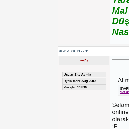
Mal
Düş
Nas
09-15-2009, 13:29:31
enj0y
Ünvan :
Site Admin
Alın
Üyelik tarihi:
Aug 2009
Mesajlar:
14.899
!!YA
slm ar
Selam 
online
olarak
:P