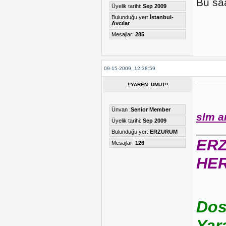
Bu saa
Üyelik tarihi:
Sep 2009
Bulunduğu yer:
İstanbul-
Avcılar
Mesajlar:
285
09-15-2009, 12:38:59
!!YAREN_UMUT!!
Ünvan :
Senior Member
slm a
Üyelik tarihi:
Sep 2009
____
Bulunduğu yer:
ERZURUM
ER
Mesajlar:
126
HE
Dos
Yar