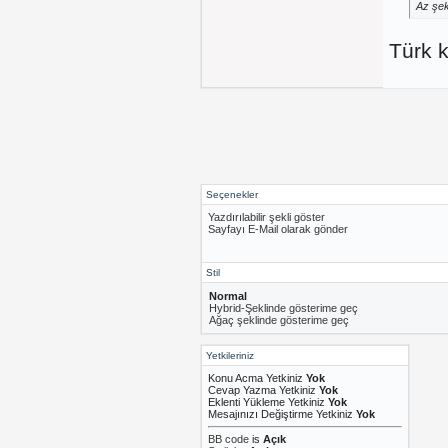
Az şek
Türk k
Seçenekler
Yazdırılabilir şekli göster
Sayfayı E-Mail olarak gönder
Stil
Normal
Hybrid-Şeklinde gösterime geç
Ağaç şeklinde gösterime geç
Yetkileriniz
Konu Acma Yetkiniz
Yok
Cevap Yazma Yetkiniz
Yok
Eklenti Yükleme Yetkiniz
Yok
Mesajınızı Değiştirme Yetkiniz
Yok
BB code
is
Açık