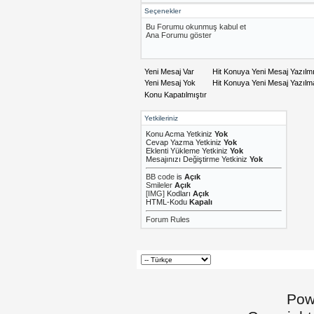
Seçenekler
Bu Forumu okunmuş kabul et
Ana Forumu göster
Yeni Mesaj Var
Hit Konuya Yeni Mesaj Yazılm
Yeni Mesaj Yok
Hit Konuya Yeni Mesaj Yazıl
Konu Kapatılmıştır
Yetkileriniz
Konu Acma Yetkiniz
Yok
Cevap Yazma Yetkiniz
Yok
Eklenti Yükleme Yetkiniz
Yok
Mesajınızı Değiştirme Yetkiniz
Yok
BB code
is
Açık
Smileler
Açık
[IMG]
Kodları
Açık
HTML-Kodu
Kapalı
Forum Rules
Pow