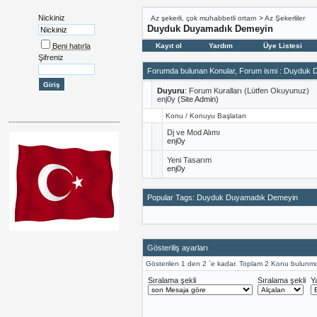
Nickiniz
Az şekerli, çok muhabbetli ortam
>
Az Şekerliler
Duyduk Duyamadık Demeyin
Beni hatırla
Kayıt ol
Yardım
Üye Listesi
Şifreniz
Forumda bulunan Konular, Forum ismi
: Duyduk 
Duyuru
:
Forum Kuralları (Lütfen Okuyunuz)
enj0y
(Site Admin)
Konu
/
Konuyu Başlatan
Dj ve Mod Alımı
enj0y
Yeni Tasarım
enj0y
Popular Tags: Duyduk Duyamadık Demeyin
Gösteriliş ayarları
Gösterilen 1 den 2 ´e kadar. Toplam 2 Konu bulunmu
Sıralama şekli
Sıralama şekli
Y