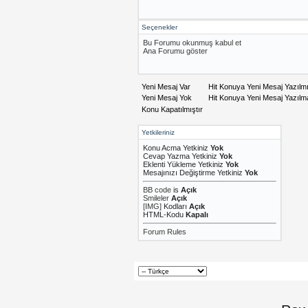
Seçenekler
Bu Forumu okunmuş kabul et
Ana Forumu göster
Yeni Mesaj Var
Hit Konuya Yeni Mesaj Yazılm
Yeni Mesaj Yok
Hit Konuya Yeni Mesaj Yazıl
Konu Kapatılmıştır
Yetkileriniz
Konu Acma Yetkiniz
Yok
Cevap Yazma Yetkiniz
Yok
Eklenti Yükleme Yetkiniz
Yok
Mesajınızı Değiştirme Yetkiniz
Yok
BB code
is
Açık
Smileler
Açık
[IMG]
Kodları
Açık
HTML-Kodu
Kapalı
Forum Rules