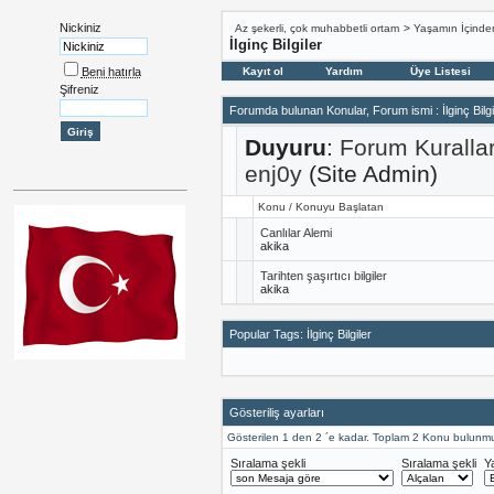
Nickiniz
Az şekerli, çok muhabbetli ortam
>
Yaşamın İçinde
İlginç Bilgiler
Beni hatırla
Kayıt ol
Yardım
Üye Listesi
Şifreniz
Forumda bulunan Konular, Forum ismi
: İlginç Bilgi
Duyuru
:
Forum Kuralla
enj0y
(Site Admin)
Konu
/
Konuyu Başlatan
Canlılar Alemi
akika
Tarihten şaşırtıcı bilgiler
akika
Popular Tags: İlginç Bilgiler
Gösteriliş ayarları
Gösterilen 1 den 2 ´e kadar. Toplam 2 Konu bulunmu
Sıralama şekli
Sıralama şekli
Y