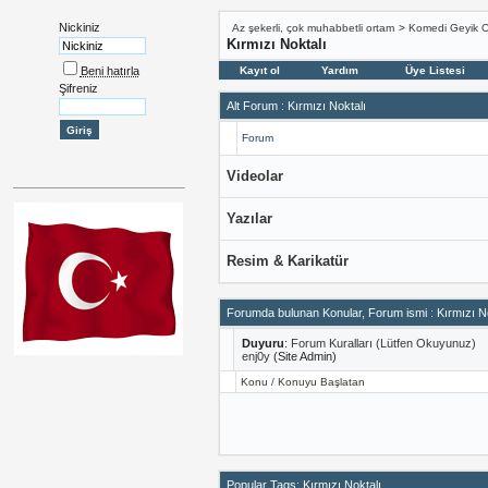
Nickiniz
Az şekerli, çok muhabbetli ortam
>
Komedi Geyik 
Kırmızı Noktalı
Beni hatırla
Kayıt ol
Yardım
Üye Listesi
Şifreniz
Alt Forum
: Kırmızı Noktalı
Forum
Videolar
Yazılar
Resim & Karikatür
Forumda bulunan Konular, Forum ismi
: Kırmızı N
Duyuru
:
Forum Kuralları (Lütfen Okuyunuz)
enj0y
(Site Admin)
Konu
/
Konuyu Başlatan
Popular Tags: Kırmızı Noktalı