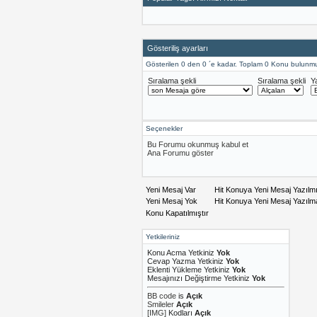
Gösteriliş ayarları
Gösterilen 0 den 0 ´e kadar. Toplam 0 Konu bulunmu
Sıralama şekli
Sıralama şekli
Y
Seçenekler
Bu Forumu okunmuş kabul et
Ana Forumu göster
Yeni Mesaj Var
Hit Konuya Yeni Mesaj Yazılm
Yeni Mesaj Yok
Hit Konuya Yeni Mesaj Yazıl
Konu Kapatılmıştır
Yetkileriniz
Konu Acma Yetkiniz
Yok
Cevap Yazma Yetkiniz
Yok
Eklenti Yükleme Yetkiniz
Yok
Mesajınızı Değiştirme Yetkiniz
Yok
BB code
is
Açık
Smileler
Açık
[IMG]
Kodları
Açık