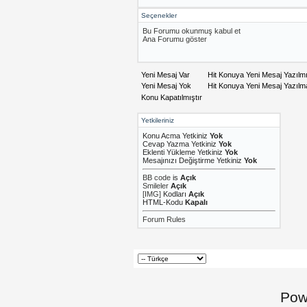
Seçenekler
Bu Forumu okunmuş kabul et
Ana Forumu göster
Yeni Mesaj Var
Hit Konuya Yeni Mesaj Yazılm
Yeni Mesaj Yok
Hit Konuya Yeni Mesaj Yazıl
Konu Kapatılmıştır
Yetkileriniz
Konu Acma Yetkiniz
Yok
Cevap Yazma Yetkiniz
Yok
Eklenti Yükleme Yetkiniz
Yok
Mesajınızı Değiştirme Yetkiniz
Yok
BB code
is
Açık
Smileler
Açık
[IMG]
Kodları
Açık
HTML-Kodu
Kapalı
Forum Rules
Pow