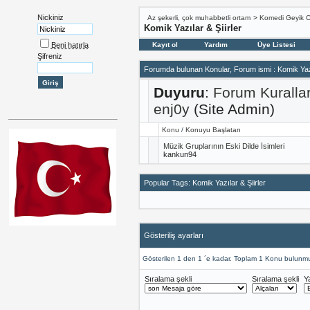
Nickiniz
Az şekerli, çok muhabbetli ortam
>
Komedi Geyik 
Komik Yazılar & Şiirler
Beni hatırla
Kayıt ol
Yardım
Üye Listesi
Şifreniz
Forumda bulunan Konular, Forum ismi
: Komik Yazı
Duyuru
:
Forum Kuralla
enj0y
(Site Admin)
Konu
/
Konuyu Başlatan
Müzik Gruplarının Eski Dilde İsimleri
kankun94
Popular Tags: Komik Yazılar & Şiirler
Gösteriliş ayarları
Gösterilen 1 den 1 ´e kadar. Toplam 1 Konu bulunmu
Sıralama şekli
Sıralama şekli
Y