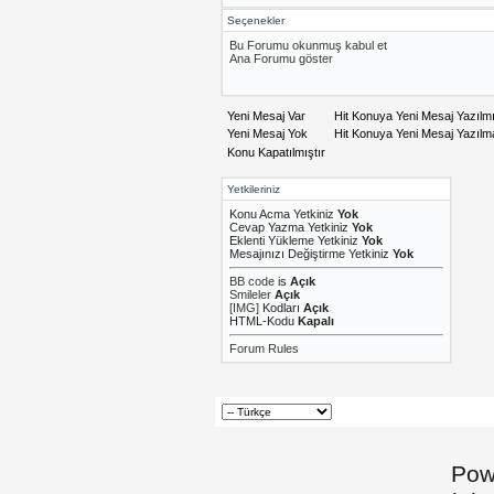
Seçenekler
Bu Forumu okunmuş kabul et
Ana Forumu göster
Yeni Mesaj Var
Hit Konuya Yeni Mesaj Yazılm
Yeni Mesaj Yok
Hit Konuya Yeni Mesaj Yazıl
Konu Kapatılmıştır
Yetkileriniz
Konu Acma Yetkiniz
Yok
Cevap Yazma Yetkiniz
Yok
Eklenti Yükleme Yetkiniz
Yok
Mesajınızı Değiştirme Yetkiniz
Yok
BB code
is
Açık
Smileler
Açık
[IMG]
Kodları
Açık
HTML-Kodu
Kapalı
Forum Rules
Pow