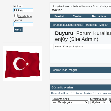
Nickiniz
Az şekerli, çok muhabbetli ortam
>
Spor
>
Voleybo
Maçlar
Beni hatırla
Kayıt ol
Yardım
Üye Listesi
Şifreniz
Forumda bulunan Konular, Forum ismi
: Maçlar
Duyuru
:
Forum Kuralla
enj0y
(Site Admin)
Konu
/
Konuyu Başlatan
Popular Tags: Maçlar
Gösteriliş ayarları
Gösterilen 0 den 0 ´e kadar. Toplam 0 Konu bulunmu
Sıralama şekli
Sıralama şekli
Y