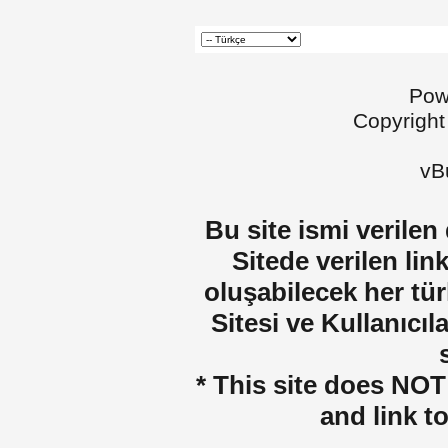
Pow
Copyright
vBu
Bu site ismi verilen
Sitede verilen lin
oluşabilecek her tür
Sitesi ve Kullanıcıla
* This site does NOT 
and link t