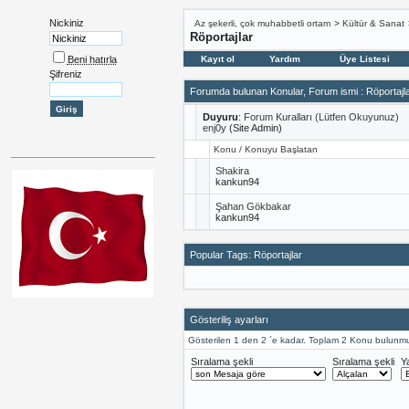
Nickiniz
Az şekerli, çok muhabbetli ortam
>
Kültür & Sanat
Röportajlar
Beni hatırla
Kayıt ol
Yardım
Üye Listesi
Şifreniz
Forumda bulunan Konular, Forum ismi
: Röportajl
Duyuru
:
Forum Kuralları (Lütfen Okuyunuz)
enj0y
(Site Admin)
Konu
/
Konuyu Başlatan
Shakira
kankun94
Şahan Gökbakar
kankun94
Popular Tags: Röportajlar
Gösteriliş ayarları
Gösterilen 1 den 2 ´e kadar. Toplam 2 Konu bulunmu
Sıralama şekli
Sıralama şekli
Y