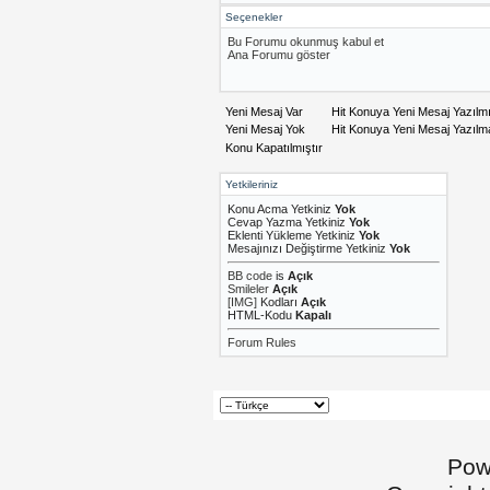
Seçenekler
Bu Forumu okunmuş kabul et
Ana Forumu göster
Yeni Mesaj Var
Hit Konuya Yeni Mesaj Yazılm
Yeni Mesaj Yok
Hit Konuya Yeni Mesaj Yazıl
Konu Kapatılmıştır
Yetkileriniz
Konu Acma Yetkiniz
Yok
Cevap Yazma Yetkiniz
Yok
Eklenti Yükleme Yetkiniz
Yok
Mesajınızı Değiştirme Yetkiniz
Yok
BB code
is
Açık
Smileler
Açık
[IMG]
Kodları
Açık
HTML-Kodu
Kapalı
Forum Rules
Pow