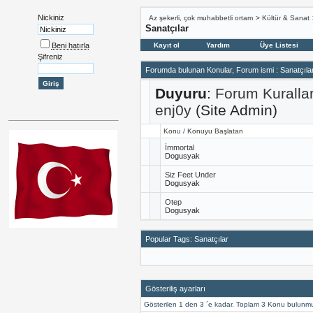
Nickiniz
Az şekerli, çok muhabbetli ortam
>
Kültür & Sanat
Sanatçılar
Beni hatırla
Kayıt ol
Yardım
Üye Listesi
Şifreniz
Forumda bulunan Konular, Forum ismi
: Sanatçıla
Duyuru
:
Forum Kuralla
enj0y
(Site Admin)
Konu
/
Konuyu Başlatan
İmmortal
Dogusyak
Siz Feet Under
Dogusyak
Otep
Dogusyak
Popular Tags: Sanatçılar
Gösteriliş ayarları
Gösterilen 1 den 3 ´e kadar. Toplam 3 Konu bulunmu