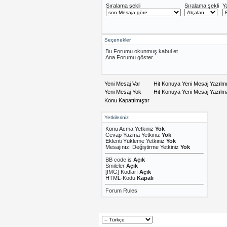
Sıralama şekli
Sıralama şekli
Y
Seçenekler
Bu Forumu okunmuş kabul et
Ana Forumu göster
Yeni Mesaj Var
Hit Konuya Yeni Mesaj Yazılm
Yeni Mesaj Yok
Hit Konuya Yeni Mesaj Yazıl
Konu Kapatılmıştır
Yetkileriniz
Konu Acma Yetkiniz
Yok
Cevap Yazma Yetkiniz
Yok
Eklenti Yükleme Yetkiniz
Yok
Mesajınızı Değiştirme Yetkiniz
Yok
BB code
is
Açık
Smileler
Açık
[IMG]
Kodları
Açık
HTML-Kodu
Kapalı
Forum Rules