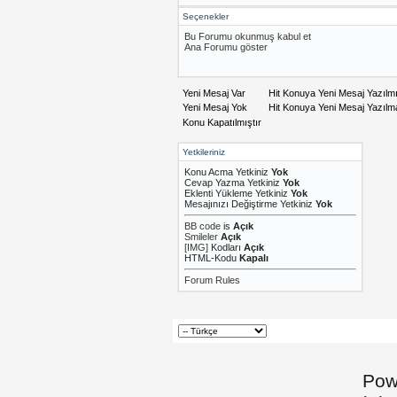
Seçenekler
Bu Forumu okunmuş kabul et
Ana Forumu göster
Yeni Mesaj Var
Hit Konuya Yeni Mesaj Yazılm
Yeni Mesaj Yok
Hit Konuya Yeni Mesaj Yazıl
Konu Kapatılmıştır
Yetkileriniz
Konu Acma Yetkiniz
Yok
Cevap Yazma Yetkiniz
Yok
Eklenti Yükleme Yetkiniz
Yok
Mesajınızı Değiştirme Yetkiniz
Yok
BB code
is
Açık
Smileler
Açık
[IMG]
Kodları
Açık
HTML-Kodu
Kapalı
Forum Rules
Pow