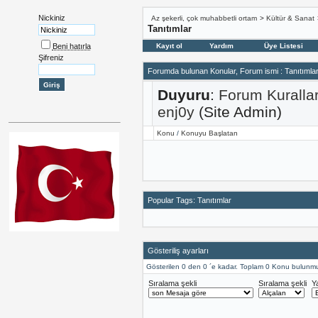
Nickiniz
Az şekerli, çok muhabbetli ortam
>
Kültür & Sanat
Tanıtımlar
Beni hatırla
Kayıt ol
Yardım
Üye Listesi
Şifreniz
Forumda bulunan Konular, Forum ismi
: Tanıtımla
Duyuru
:
Forum Kuralla
enj0y
(Site Admin)
Konu
/
Konuyu Başlatan
Popular Tags: Tanıtımlar
Gösteriliş ayarları
Gösterilen 0 den 0 ´e kadar. Toplam 0 Konu bulunmu
Sıralama şekli
Sıralama şekli
Y